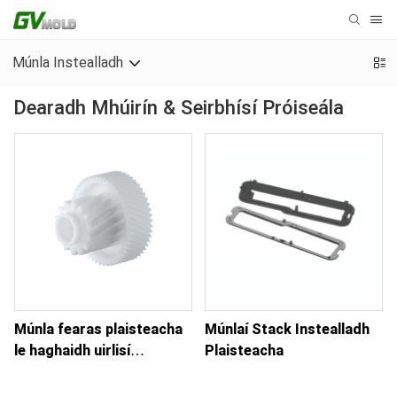
Múnla Instealladh
Dearadh Mhúirín & Seirbhísí Próiseála
Múnla fearas plaisteacha
Múnlaí Stack Instealladh
le haghaidh uirlisí
Plaisteacha
tionsclaíocha