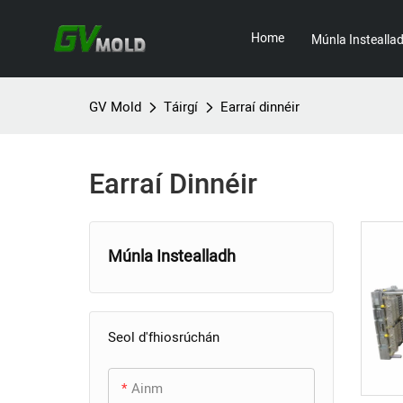
Home
Múnla Instealla
GV Mold
Táirgí
Earraí dinnéir
Earraí Dinnéir
Múnla Instealladh
+
Múnla Fearais Baile
Seol d'fhiosrúchán
Múnla Leictreonaic
Múnla teilifíse
+
Tomhaltóra
Múnla Triomadóir Gruaige
Ainm
Múnla Instealladh
Earbuds Gan Sreang Bosca