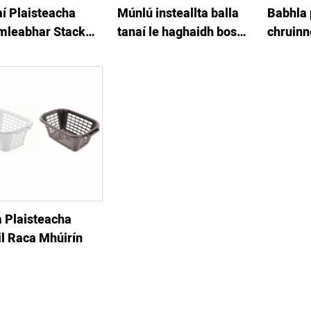
í Plaisteacha
Múnlú insteallta balla
Babhla 
mleabhar Stack
tanaí le haghaidh bosca
chruin
mearbhia
múnlú i
tanaí
 Plaisteacha
il Raca Mhúirín