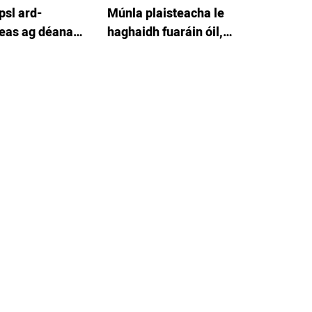
psl ard-
Múnla plaisteacha le
neas ag déanamh
haghaidh fuaráin óil,
nsteallta balla
gabhálais earraí dí a
mhúnlú