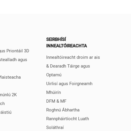
SEIRBHÍSÍ
INNEALTÓIREACHTA
us Priontáil 3D
Innealtóireacht droim ar ais
stealladh agus
& Dearadh Táirge agus
Optamú
Plaisteacha
Uirlisí agus Foirgneamh
Mhúirín
múnlú 2K
DFM & MF
ach
Roghnú Ábhartha
áistiú
Rannpháirtíocht Luath
Soláthraí