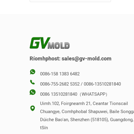
Múnla a dhísciú
Múnla Suíochán Leithris
Stack Mold
Múnla Droim ar ais
Múnla Ingearach
Ríomhphost:
sales@gv-mold.com
0086-158 1383 6482
0086-755-2682 5352 / 0086-13510281840
0086 13510281840（WHATSAPP）
Uimh.102, Foirgneamh 21, Ceantar Tionscail
Chuangye, Comhphobal Shapuwei, Baile Songg
Dúiche Bao'an, Shenzhen (518105), Guangdong,
tSín