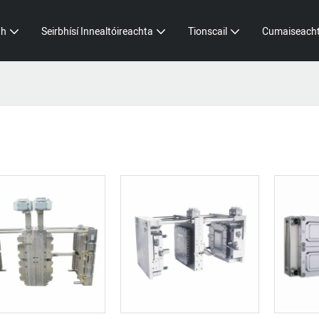
dh
Seirbhísí Innealtóireachta
Tionscail
Cumaiseach