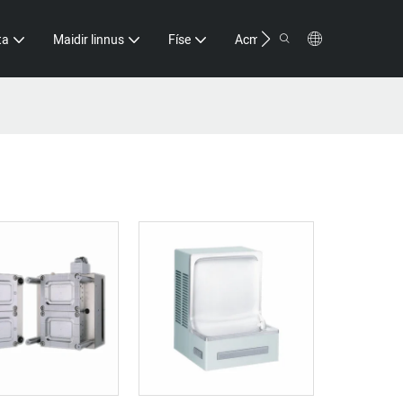
Teagmháil
ta
Maidir linnus
Físe
Acmhainn