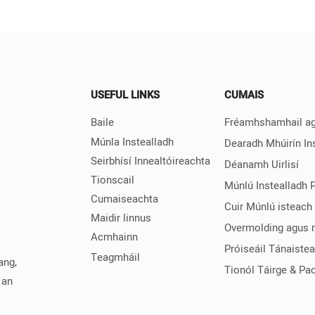
USEFUL LINKS
CUMAIS
Baile
Fréamhshamhail ag
Múnla Instealladh
Dearadh Mhúirín In
Seirbhísí Innealtóireachta
Déanamh Uirlisí
Tionscail
Múnlú Instealladh 
Cumaiseachta
Cuir Múnlú isteach
Maidir linnus
Overmolding agus 
Acmhainn
Próiseáil Tánaiste
Teagmháil
ang,
Tionól Táirge & Pac
 an