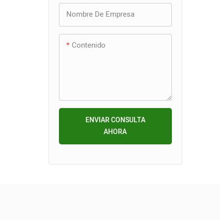
Nombre De Empresa
El intr
canal 
garanti
Contenido
uniform
evitan
cavida
deform
así la 
ENVIAR CONSULTA
vida út
AHORA
carga.
El dis
incluy
desmol
que gar
fluida 