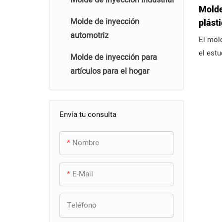
Molde
Molde de inyección
plást
automotriz
caja 
El mol
auric
el est
Molde de inyección para
inalá
auricu
artículos para el hogar
herram
diseña
de caj
Envía tu consulta
auricul
Nombre
El mol
de alta
garanti
E-Mail
dimens
la supe
Teléfono
carga.