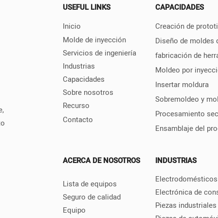
USEFUL LINKS
CAPACIDADES
ceso de producción,
la intervención
Inicio
Creación de protot
 y mejora la
Molde de inyección
Diseño de moldes d
cia de la producción.
Servicios de ingeniería
fabricación de her
Industrias
Moldeo por inyecci
Capacidades
Insertar moldura
Sobre nosotros
Sobremoldeo y mo
Recurso
e,
Procesamiento sec
Contacto
to
Ensamblaje del pr
ACERCA DE NOSOTROS
INDUSTRIAS
Electrodomésticos
Lista de equipos
Electrónica de co
Seguro de calidad
Piezas industriales
Equipo