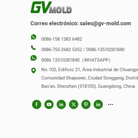
el pro
reduce 
Correo electrónico:
sales@gv-mold.com
manual
eficien
0086-158 1383 6482
0086-755-2682 5352 / 0086-13510281840
0086 13510281840（WHATSAPP）
No.102, Edificio 21, Área Industrial de Chuangy
Comunidad Shapuwei, Ciudad Songgang, Distri
Bao'an, Shenzhen (518105), Guangdong, China