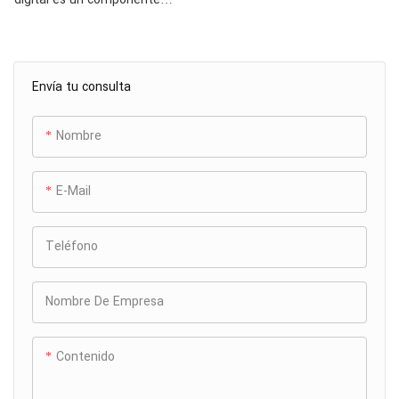
electrónico de precisión, para
el cual una apariencia refinada
es un requisito básico. Debe
Envía tu consulta
poseer la resistencia suficiente
para garantizar que el
producto ensamblado no se
Nombre
rompa si se cae al suelo.
Por lo tanto, el mecanizado del
E-Mail
molde del recinto de la cámara
debe cumplir estrictos
requisitos de precisión, incluido
Teléfono
garantizar la precisión
posicional y la consistencia
Nombre De Empresa
dimensional de cada
característica, así como
mantener el paralelismo y la
Contenido
perpendicularidad del molde de