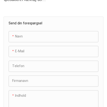
bruges til fremstilling af den
udvendige skal af bakspejle til
biler, og spiller en afgørende
Send din forespørgsel
rolle for at sikre bakspejlets
udseende, funktionalitet og
sikkerhed. Med hensyn til
Navn
strukturelt design, da
plastdelen er symmetrisk til
E-Mail
venstre og højre, er
formhulrummets layout
designet som 1+1, med
Telefon
formdesignet med et to-
hulrum lineært side-by-side
Firmanavn
arrangement. Formen er
klassificeret som en
støbeform i stor skala, med
Indhold
fire affasede