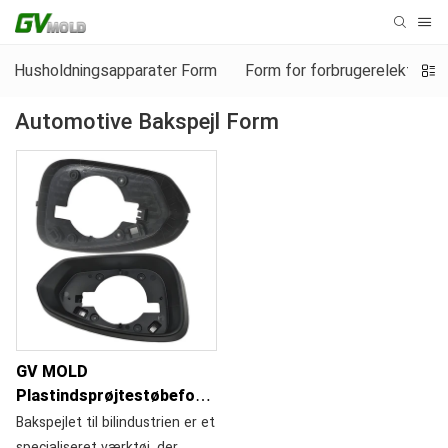
Husholdningsapparater Form
Form for forbrugerelektronik
Automotive Bakspejl Form
GV MOLD
Plastindsprøjtestøbeform
til bilbagudvendt hus
Bakspejlet til bilindustrien er et
specialiseret værktøj, der