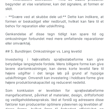
begynder at vise variationer, kan det signalere, at formen er
slidt.
- **Svære ved at skubbe dele ud:** Dette kan indikere, at
formen er beskadiget eller nedbrudt, hvilket kan føre til et
behov for reparation eller udskiftning.
Genkendelse af disse tegn tidligt kan spare tid og
omkostninger forbundet med mere omfattende reparationer
eller omværktøj.
## 5. Bundlinjen: Omkostninger vs. Lang levetid
Investering i højkvalitets sprøjtestøbeforme kan give
betydelige langsigtede fordele. Mens billigere forme kan give
lavere startomkostninger, kan deres korte levetid føre til
højere udgifter i det lange løb på grund af hyppige
udskiftninger. Omvendt kan investering i holdbare forme give
højere produktionskapacitet og reduceret nedetid.
Som konklusion er levetiden for sprøjtestøbeforme
mangefacetteret, påvirket af materialer, design, driftsforhold
og vedligeholdelsespraksis. Ved at forstå og adressere disse
faktorer kan producenter optimere ydeevnen og levetiden af ​​
deres forme, hvilket fører til forbedret effektivitet og