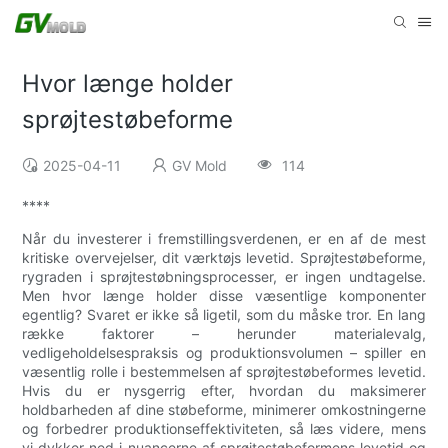
Hvor længe holder
sprøjtestøbeforme
2025-04-11
GV Mold
114
****
Når du investerer i fremstillingsverdenen, er en af ​​de mest
kritiske overvejelser, dit værktøjs levetid. Sprøjtestøbeforme,
rygraden i sprøjtestøbningsprocesser, er ingen undtagelse.
Men hvor længe holder disse væsentlige komponenter
egentlig? Svaret er ikke så ligetil, som du måske tror. En lang
række faktorer – herunder materialevalg,
vedligeholdelsespraksis og produktionsvolumen – spiller en
væsentlig rolle i bestemmelsen af ​​sprøjtestøbeformes levetid.
Hvis du er nysgerrig efter, hvordan du maksimerer
holdbarheden af ​​dine støbeforme, minimerer omkostningerne
og forbedrer produktionseffektiviteten, så læs videre, mens
vi dykker ned i nuancerne af sprøjtestøbeformens levetid og