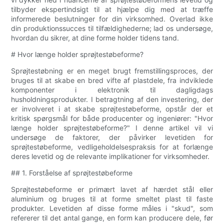
tilbyder ekspertindsigt til at hjælpe dig med at træffe
informerede beslutninger for din virksomhed. Overlad ikke
din produktionssucces til tilfældighederne; lad os undersøge,
hvordan du sikrer, at dine forme holder tidens tand.
# Hvor længe holder sprøjtestøbeforme?
Sprøjtestøbning er en meget brugt fremstillingsproces, der
bruges til at skabe en bred vifte af plastdele, fra indviklede
komponenter i elektronik til dagligdags
husholdningsprodukter. I betragtning af den investering, der
er involveret i at skabe sprøjtestøbeforme, opstår der et
kritisk spørgsmål for både producenter og ingeniører: "Hvor
længe holder sprøjtestøbeforme?" I denne artikel vil vi
undersøge de faktorer, der påvirker levetiden for
sprøjtestøbeforme, vedligeholdelsespraksis for at forlænge
deres levetid og de relevante implikationer for virksomheder.
## 1. Forståelse af sprøjtestøbeforme
Sprøjtestøbeforme er primært lavet af hærdet stål eller
aluminium og bruges til at forme smeltet plast til faste
produkter. Levetiden af ​​disse forme måles i "skud", som
refererer til det antal gange, en form kan producere dele, før