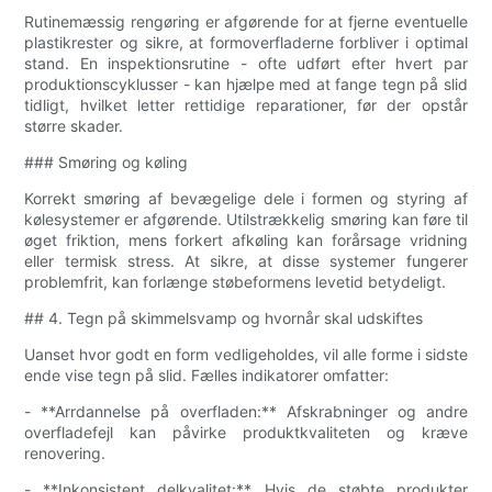
Rutinemæssig rengøring er afgørende for at fjerne eventuelle
plastikrester og sikre, at formoverfladerne forbliver i optimal
stand. En inspektionsrutine - ofte udført efter hvert par
produktionscyklusser - kan hjælpe med at fange tegn på slid
tidligt, hvilket letter rettidige reparationer, før der opstår
større skader.
### Smøring og køling
Korrekt smøring af bevægelige dele i formen og styring af
kølesystemer er afgørende. Utilstrækkelig smøring kan føre til
øget friktion, mens forkert afkøling kan forårsage vridning
eller termisk stress. At sikre, at disse systemer fungerer
problemfrit, kan forlænge støbeformens levetid betydeligt.
## 4. Tegn på skimmelsvamp og hvornår skal udskiftes
Uanset hvor godt en form vedligeholdes, vil alle forme i sidste
ende vise tegn på slid. Fælles indikatorer omfatter:
- **Arrdannelse på overfladen:** Afskrabninger og andre
overfladefejl kan påvirke produktkvaliteten og kræve
renovering.
- **Inkonsistent delkvalitet:** Hvis de støbte produkter