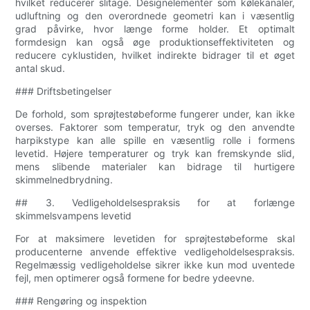
hvilket reducerer slitage. Designelementer som kølekanaler,
udluftning og den overordnede geometri kan i væsentlig
grad påvirke, hvor længe forme holder. Et optimalt
formdesign kan også øge produktionseffektiviteten og
reducere cyklustiden, hvilket indirekte bidrager til et øget
antal skud.
### Driftsbetingelser
De forhold, som sprøjtestøbeforme fungerer under, kan ikke
overses. Faktorer som temperatur, tryk og den anvendte
harpikstype kan alle spille en væsentlig rolle i formens
levetid. Højere temperaturer og tryk kan fremskynde slid,
mens slibende materialer kan bidrage til hurtigere
skimmelnedbrydning.
## 3. Vedligeholdelsespraksis for at forlænge
skimmelsvampens levetid
For at maksimere levetiden for sprøjtestøbeforme skal
producenterne anvende effektive vedligeholdelsespraksis.
Regelmæssig vedligeholdelse sikrer ikke kun mod uventede
fejl, men optimerer også formene for bedre ydeevne.
### Rengøring og inspektion