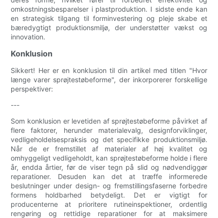
omkostningsbesparelser i plastproduktion. I sidste ende kan
en strategisk tilgang til forminvestering og pleje skabe et
bæredygtigt produktionsmiljø, der understøtter vækst og
innovation.
Konklusion
Sikkert! Her er en konklusion til din artikel med titlen "Hvor
længe varer sprøjtestøbeforme", der inkorporerer forskellige
perspektiver:
---
Som konklusion er levetiden af ​​sprøjtestøbeforme påvirket af
flere faktorer, herunder materialevalg, designforviklinger,
vedligeholdelsespraksis og det specifikke produktionsmiljø.
Når de er fremstillet af materialer af høj kvalitet og
omhyggeligt vedligeholdt, kan sprøjtestøbeforme holde i flere
år, endda årtier, før de viser tegn på slid og nødvendiggør
reparationer. Desuden kan det at træffe informerede
beslutninger under design- og fremstillingsfaserne forbedre
formens holdbarhed betydeligt. Det er vigtigt for
producenterne at prioritere rutineinspektioner, ordentlig
rengøring og rettidige reparationer for at maksimere