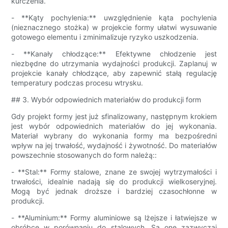
kurczenia.
- **Kąty pochylenia:** uwzględnienie kąta pochylenia
(nieznacznego stożka) w projekcie formy ułatwi wysuwanie
gotowego elementu i zminimalizuje ryzyko uszkodzenia.
- **Kanały chłodzące:** Efektywne chłodzenie jest
niezbędne do utrzymania wydajności produkcji. Zaplanuj w
projekcie kanały chłodzące, aby zapewnić stałą regulację
temperatury podczas procesu wtrysku.
## 3. Wybór odpowiednich materiałów do produkcji form
Gdy projekt formy jest już sfinalizowany, następnym krokiem
jest wybór odpowiednich materiałów do jej wykonania.
Materiał wybrany do wykonania formy ma bezpośredni
wpływ na jej trwałość, wydajność i żywotność. Do materiałów
powszechnie stosowanych do form należą::
- **Stal:** Formy stalowe, znane ze swojej wytrzymałości i
trwałości, idealnie nadają się do produkcji wielkoseryjnej.
Mogą być jednak droższe i bardziej czasochłonne w
produkcji.
- **Aluminium:** Formy aluminiowe są lżejsze i łatwiejsze w
obróbce w porównaniu do stalowych. Są one zazwyczaj