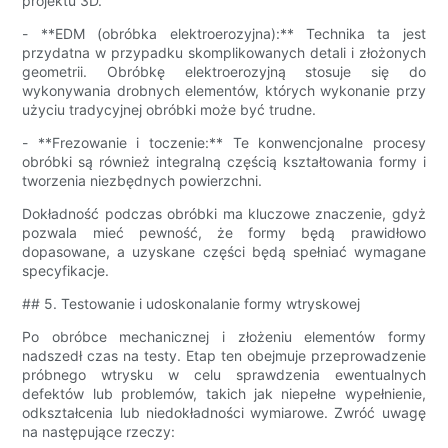
projektu 3D.
- **EDM (obróbka elektroerozyjna):** Technika ta jest
przydatna w przypadku skomplikowanych detali i złożonych
geometrii. Obróbkę elektroerozyjną stosuje się do
wykonywania drobnych elementów, których wykonanie przy
użyciu tradycyjnej obróbki może być trudne.
- **Frezowanie i toczenie:** Te konwencjonalne procesy
obróbki są również integralną częścią kształtowania formy i
tworzenia niezbędnych powierzchni.
Dokładność podczas obróbki ma kluczowe znaczenie, gdyż
pozwala mieć pewność, że formy będą prawidłowo
dopasowane, a uzyskane części będą spełniać wymagane
specyfikacje.
## 5. Testowanie i udoskonalanie formy wtryskowej
Po obróbce mechanicznej i złożeniu elementów formy
nadszedł czas na testy. Etap ten obejmuje przeprowadzenie
próbnego wtrysku w celu sprawdzenia ewentualnych
defektów lub problemów, takich jak niepełne wypełnienie,
odkształcenia lub niedokładności wymiarowe. Zwróć uwagę
na następujące rzeczy: