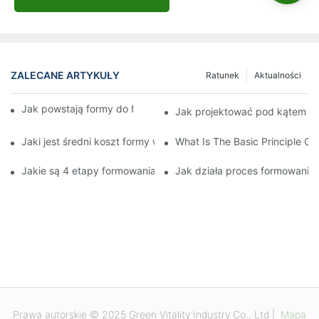
ZALECANE ARTYKUŁY
Ratunek
Aktualności
Jak powstają formy do formowania wtryskowego?
Jak projektować pod kątem f
Jaki jest średni koszt formy wtryskowej?
What Is The Basic Principle Of 
Jakie są 4 etapy formowania wtryskowego?
Jak działa proces formowani
Prawa autorskie © 2025 Green Vitality Industry Co., Ltd |
Mapa