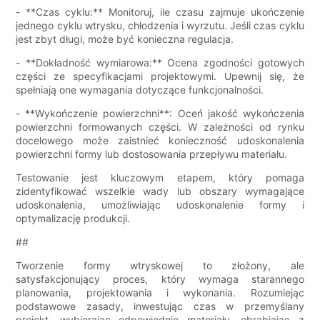
- **Czas cyklu:** Monitoruj, ile czasu zajmuje ukończenie
jednego cyklu wtrysku, chłodzenia i wyrzutu. Jeśli czas cyklu
jest zbyt długi, może być konieczna regulacja.
- **Dokładność wymiarowa:** Ocena zgodności gotowych
części ze specyfikacjami projektowymi. Upewnij się, że
spełniają one wymagania dotyczące funkcjonalności.
- **Wykończenie powierzchni**: Oceń jakość wykończenia
powierzchni formowanych części. W zależności od rynku
docelowego może zaistnieć konieczność udoskonalenia
powierzchni formy lub dostosowania przepływu materiału.
Testowanie jest kluczowym etapem, który pomaga
zidentyfikować wszelkie wady lub obszary wymagające
udoskonalenia, umożliwiając udoskonalenie formy i
optymalizację produkcji.
##
Tworzenie formy wtryskowej to złożony, ale
satysfakcjonujący proces, który wymaga starannego
planowania, projektowania i wykonania. Rozumiejąc
podstawowe zasady, inwestując czas w przemyślany
projekt, wybierając odpowiednie materiały, obrabiając z