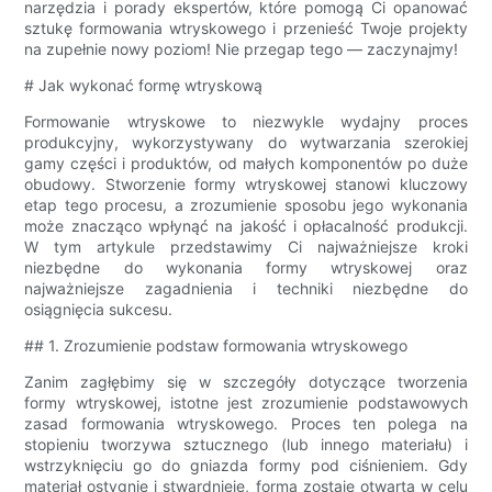
narzędzia i porady ekspertów, które pomogą Ci opanować
sztukę formowania wtryskowego i przenieść Twoje projekty
na zupełnie nowy poziom! Nie przegap tego — zaczynajmy!
# Jak wykonać formę wtryskową
Formowanie wtryskowe to niezwykle wydajny proces
produkcyjny, wykorzystywany do wytwarzania szerokiej
gamy części i produktów, od małych komponentów po duże
obudowy. Stworzenie formy wtryskowej stanowi kluczowy
etap tego procesu, a zrozumienie sposobu jego wykonania
może znacząco wpłynąć na jakość i opłacalność produkcji.
W tym artykule przedstawimy Ci najważniejsze kroki
niezbędne do wykonania formy wtryskowej oraz
najważniejsze zagadnienia i techniki niezbędne do
osiągnięcia sukcesu.
## 1. Zrozumienie podstaw formowania wtryskowego
Zanim zagłębimy się w szczegóły dotyczące tworzenia
formy wtryskowej, istotne jest zrozumienie podstawowych
zasad formowania wtryskowego. Proces ten polega na
stopieniu tworzywa sztucznego (lub innego materiału) i
wstrzyknięciu go do gniazda formy pod ciśnieniem. Gdy
materiał ostygnie i stwardnieje, forma zostaje otwarta w celu