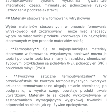
zaprojektowanie systemu wyrzutnika gwarantuje
integralność części, minimalizując jednocześnie ryzyko
uszkodzenia podczas ekstrakcji.
## Materiały stosowane w formowaniu wtryskowym
Wybór materiałów stosowanych w procesie formowania
wtryskowego jest zróżnicowany i może mieć znaczący
wpływ na właściwości produktu końcowego. Do najczęściej
stosowanych w tym procesie materiałów należą::
- **Termoplasty**: Są to najpopularniejsze materiały
stosowane w formowaniu wtryskowym, ponieważ można je
topić i ponownie topić bez zmiany ich struktury chemicznej.
Typowymi przykładami są polietylen (PE), polipropylen (PP) i
polichlorek winylu (PVC).
- **Tworzywa sztuczne termoutwardzalne**: W
przeciwieństwie do tworzyw termoplastycznych, tworzywa
sztuczne termoutwardzalne ulegają zmianie chemicznej po
podgrzaniu, w wyniku czego powstaje produkt trwale
utwardzony. Materiały te są często wykorzystywane w
zastosowaniach wymagających wyjątkowej trwałości i
odporności na ciepło, jak np. żywice epoksydowe.