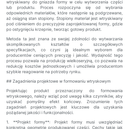
wtryskiwany do gniazda formy w celu wytworzenia części
lub produktu. Proces rozpoczyna się od wybrania
odpowiednich materiałów, które następnie są podgrzewane,
aż osiągną stan stopiony. Stopiony materiał jest wtryskiwany
pod ciśnieniem do precyzyjnie zaprojektowanej formy, gdzie
po ostygnięciu krzepnie, tworząc gotowy produkt.
Metoda ta jest znana ze swojej zdolności do wytwarzania
skomplikowanych kształtów o szczegółowych
specyfikacjach, co czyni ją idealnym wyborem dla
producentów ceniących precyzję i jakość. Wydajność tego
procesu pozwala na produkcję wielkoseryjną, co pozwala na
redukcję kosztów jednostkowych i umożliwia producentom
szybkie reagowanie na potrzeby rynku.
## Zagadnienia projektowe w formowaniu wtryskowym
Projektując produkt przeznaczony do formowania
wtryskowego, należy wziąć pod uwagę kilka czynników, aby
uzyskać pomyślny efekt końcowy. Zrozumienie tych
zagadnień projektowych jest kluczowe dla uzyskania
pożądanej jakości i funkcjonalności.
1. **Projekt formy**: Projekt formy musi uwzględniać
konkretną geometrię produkowanej części. Cechy takie jak