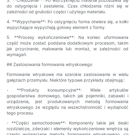
3. **Chłodzenie**: Po wstrzyknięciu materiał pozostawia się
do ostygnięcia i zestalenia. Czas chłodzenia różni się w
zależności od grubości części i użytego materiału.
4. **Wypychanie**: Po ostygnięciu forma otwiera się, a kołki
wypychające wypychają gotowy element z formy.
5. **Procesy wykończeniowe**: Na koniec uformowana
część może zostać poddana dodatkowym procesom, takim
jak przycinanie, malowanie lub montaż, w zależności od
wymagań.
## Zastosowania formowania wtryskowego
Formowanie wtryskowe ma szerokie zastosowanie w wielu
gałęziach przemysłu. Niektóre typowe przykłady obejmują::
- **Produkty konsumpcyjne**: Wiele artykułów
gospodarstwa domowego, takich jak pojemniki, zabawki i
urządzenia, jest produkowanych metodą formowania
wtryskowego ze względu na wszechstronność i wydajność
tego procesu.
- **Części samochodowe**: Komponenty takie jak deski
rozdzielcze, zderzaki i elementy wykończeniowe wnętrza są
często wytwarzane metodą formowania wtryskowego, co