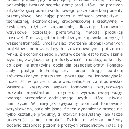
pozwalając tworzyć szeroką gamę produktów – od prostych
artykułów gospodarstwa domowego po złożone komponenty
przemysłowe. Analizując proces z różnych perspektyw –
technicznej, ekonomicznej, środowiskowej i kreatywnej –
zyskujemy głębsze zrozumienie, dlaczego formowanie
wtryskowe pozostaje preferowaną metodą produkcji
masowej. Pod względem technicznym zapewnia precyzję i
wszechstronność, umożliwiając tworzenie skomplikowanych
projektów odpowiadających zróżnicowanym potrzebom
rynku. Z ekonomicznego punktu widzenia jest to rozwiązanie
wydajne, zwiększające produktywność i redukujące koszty,
co czyni je atrakcyjną opcją dla przedsiębiorstw. Ponadto
stały postęp technologiczny toruje drogę bardziej
zrównoważonym praktykom, pokazując, że innowacyjność
może iść w parze z odpowiedzialnością za środowisko.
Wreszcie, kreatywny aspekt formowania wtryskowego
pozwala projektantom i inżynierom wyrazić swoją wizję,
tworząc przedmioty codziennego użytku, które ułatwiają
nam życie. W miarę jak zgłębiamy potencjał formowania
wtryskowego, staje się jasne, że ten dynamiczny proces nie
tylko kształtuje produkty, z których korzystamy, ale także
przyszłość samej produkcji. Dzięki tej wiedzy możemy
docenić złożoność pozornie prostych przedmiotów i stać się