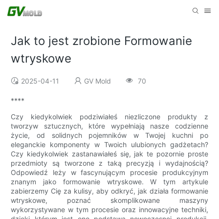
Jak to jest zrobione Formowanie
wtryskowe
2025-04-11
GV Mold
70
****
Czy kiedykolwiek podziwiałeś niezliczone produkty z
tworzyw sztucznych, które wypełniają nasze codzienne
życie, od solidnych pojemników w Twojej kuchni po
eleganckie komponenty w Twoich ulubionych gadżetach?
Czy kiedykolwiek zastanawiałeś się, jak te pozornie proste
przedmioty są tworzone z taką precyzją i wydajnością?
Odpowiedź leży w fascynującym procesie produkcyjnym
znanym jako formowanie wtryskowe. W tym artykule
zabierzemy Cię za kulisy, aby odkryć, jak działa formowanie
wtryskowe, poznać skomplikowane maszyny
wykorzystywane w tym procesie oraz innowacyjne techniki,
dzięki którym jest ono podstawą nowoczesnej produkcji.