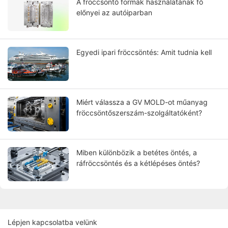
A fröccsöntő formák használatának fő
előnyei az autóiparban
Egyedi ipari fröccsöntés: Amit tudnia kell
Miért válassza a GV MOLD-ot műanyag
fröccsöntőszerszám-szolgáltatóként?
Miben különbözik a betétes öntés, a
ráfröccsöntés és a kétlépéses öntés?
Lépjen kapcsolatba velünk