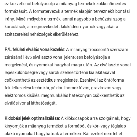
ez közvetlenül befolyásolja a műanyag termékek zökkenőmentes
formázását. A formatervezők a termék alapján terveznek’s bontási
irány. Minél mélyebb a termék, annál nagyobb a behúzási szög a
karcolások, a megnövekedett kilökődési nyomok vagy akár a
szétszerelési nehézségek elkerüléséhez.
P/L felületi elválás vonalkezelés:
A műanyag fröccsöntő szerszám
zárásánál lévő elválasztó vonal jelentősen befolyásolja a
megjelenést, és nyomokat hagyhat maga után. Az elválasztó vonal
lépéskülönbségre vagy sarok szélére történő kialakításával
csökkenthető az esztétikus megjelenés. Ezenkívül az öntőforma
felületkezelési technikái, például homokfúvás, gravírozás vagy
elektromos kisülési megmunkálás hatékonyan csökkenthetik az
elválási vonal láthatóságát.
Kidobási jelek optimalizálása:
A kilökőcsapok arra szolgálnak, hogy
kinyomják a műanyag terméket a formából, és kör- vagy téglalap
alakú nyomokat hagyhatnak a terméken. Bár ezeket nem lehet