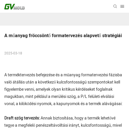
A műanyag fröccsöntő formatervezés alapvető stratégiái
2025-03-18
A terméktervezés befejezése és a műanyag formatervezési fázisba
való átállás után a következő kulcsfontosságú szempontokat kell
figyelembe venni, amelyek olyan kritikus kérdéseket foglalnak
magukban, mint például a merülési szög, a P/L felületi elválási
vonal, a kilökődési nyomok, a kapunyomok és a termék alávágásai:
Draft szög tervezés:
Annak biztosítása, hogy a termék lehetővé
tegye a megfelelő penészeltávolítási irányt, kulcsfontosságú, mivel