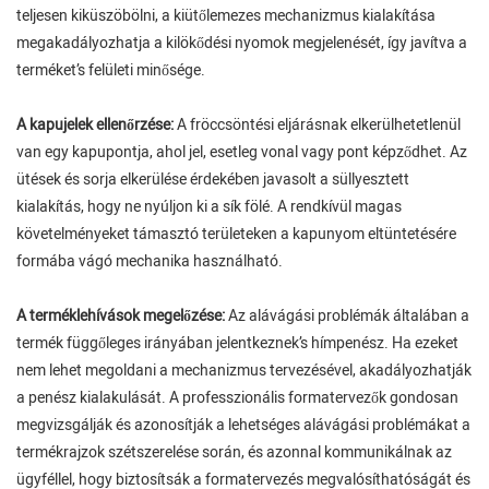
teljesen kiküszöbölni, a kiütőlemezes mechanizmus kialakítása
megakadályozhatja a kilökődési nyomok megjelenését, így javítva a
terméket’s felületi minősége.
A kapujelek ellenőrzése:
A fröccsöntési eljárásnak elkerülhetetlenül
van egy kapupontja, ahol jel, esetleg vonal vagy pont képződhet. Az
ütések és sorja elkerülése érdekében javasolt a süllyesztett
kialakítás, hogy ne nyúljon ki a sík fölé. A rendkívül magas
követelményeket támasztó területeken a kapunyom eltüntetésére
formába vágó mechanika használható.
A terméklehívások megelőzése:
Az alávágási problémák általában a
termék függőleges irányában jelentkeznek’s hímpenész. Ha ezeket
nem lehet megoldani a mechanizmus tervezésével, akadályozhatják
a penész kialakulását. A professzionális formatervezők gondosan
megvizsgálják és azonosítják a lehetséges alávágási problémákat a
termékrajzok szétszerelése során, és azonnal kommunikálnak az
ügyféllel, hogy biztosítsák a formatervezés megvalósíthatóságát és