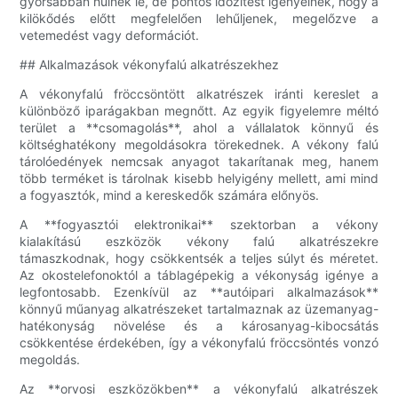
gyorsabban hűlnek le, de pontos időzítést igényelnek, hogy a
kilökődés előtt megfelelően lehűljenek, megelőzve a
vetemedést vagy deformációt.
## Alkalmazások vékonyfalú alkatrészekhez
A vékonyfalú fröccsöntött alkatrészek iránti kereslet a
különböző iparágakban megnőtt. Az egyik figyelemre méltó
terület a **csomagolás**, ahol a vállalatok könnyű és
költséghatékony megoldásokra törekednek. A vékony falú
tárolóedények nemcsak anyagot takarítanak meg, hanem
több terméket is tárolnak kisebb helyigény mellett, ami mind
a fogyasztók, mind a kereskedők számára előnyös.
A **fogyasztói elektronikai** szektorban a vékony
kialakítású eszközök vékony falú alkatrészekre
támaszkodnak, hogy csökkentsék a teljes súlyt és méretet.
Az okostelefonoktól a táblagépekig a vékonyság igénye a
legfontosabb. Ezenkívül az **autóipari alkalmazások**
könnyű műanyag alkatrészeket tartalmaznak az üzemanyag-
hatékonyság növelése és a károsanyag-kibocsátás
csökkentése érdekében, így a vékonyfalú fröccsöntés vonzó
megoldás.
Az **orvosi eszközökben** a vékonyfalú alkatrészek