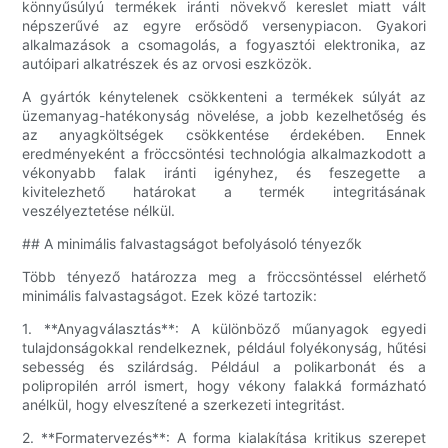
könnyűsúlyú termékek iránti növekvő kereslet miatt vált
népszerűvé az egyre erősödő versenypiacon. Gyakori
alkalmazások a csomagolás, a fogyasztói elektronika, az
autóipari alkatrészek és az orvosi eszközök.
A gyártók kénytelenek csökkenteni a termékek súlyát az
üzemanyag-hatékonyság növelése, a jobb kezelhetőség és
az anyagköltségek csökkentése érdekében. Ennek
eredményeként a fröccsöntési technológia alkalmazkodott a
vékonyabb falak iránti igényhez, és feszegette a
kivitelezhető határokat a termék integritásának
veszélyeztetése nélkül.
## A minimális falvastagságot befolyásoló tényezők
Több tényező határozza meg a fröccsöntéssel elérhető
minimális falvastagságot. Ezek közé tartozik:
1. **Anyagválasztás**: A különböző műanyagok egyedi
tulajdonságokkal rendelkeznek, például folyékonyság, hűtési
sebesség és szilárdság. Például a polikarbonát és a
polipropilén arról ismert, hogy vékony falakká formázható
anélkül, hogy elveszítené a szerkezeti integritást.
2. **Formatervezés**: A forma kialakítása kritikus szerepet