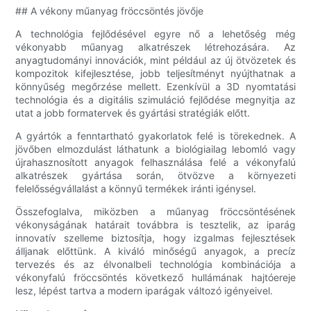
## A vékony műanyag fröccsöntés jövője
A technológia fejlődésével egyre nő a lehetőség még
vékonyabb műanyag alkatrészek létrehozására. Az
anyagtudományi innovációk, mint például az új ötvözetek és
kompozitok kifejlesztése, jobb teljesítményt nyújthatnak a
könnyűség megőrzése mellett. Ezenkívül a 3D nyomtatási
technológia és a digitális szimuláció fejlődése megnyitja az
utat a jobb formatervek és gyártási stratégiák előtt.
A gyártók a fenntartható gyakorlatok felé is törekednek. A
jövőben elmozdulást láthatunk a biológiailag lebomló vagy
újrahasznosított anyagok felhasználása felé a vékonyfalú
alkatrészek gyártása során, ötvözve a környezeti
felelősségvállalást a könnyű termékek iránti igénysel.
Összefoglalva, miközben a műanyag fröccsöntésének
vékonyságának határait továbbra is tesztelik, az iparág
innovatív szelleme biztosítja, hogy izgalmas fejlesztések
álljanak előttünk. A kiváló minőségű anyagok, a precíz
tervezés és az élvonalbeli technológia kombinációja a
vékonyfalú fröccsöntés következő hullámának hajtóereje
lesz, lépést tartva a modern iparágak változó igényeivel.