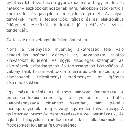
gyártása lehetővé teszi a gyártók számára, hogy pontos és
hatékony eszközöket hozzanak létre, miközben csökkentik a
kockázatot és javítják a betegek kényelmét. Az olyan
termékek, mint a fecskendők, tálcák és az elektronikus
felügyeleti eszközök burkolatai jól példázzák ezt a
tendenciát.
## Kihívások a vékonyfalú fröccsöntésben
Noha a vékonyabb műanyag alkatrészek felé való
elmozdulás számos előnnyel jár, ugyanakkor sajátos
kihívásokat is jelent. Az egyik elsődleges szempont az
alkatrészek szilárdságának és tartósságának biztosítása. A
vékony falak hajlamosabbak a törésre és deformációra, ami
alacsonyabb teljesítményt eredményez az igényes
alkalmazásokban.
Egy másik kihívás az állandó minőség fenntartása. A
befecskendezési sebesség, a nyomás és a hűtés
változékonysága hibákhoz vezethet, mint például
mosogatónyomok, üregek vagy egyenetlen falvastagság. A
gyártóknak precíziós berendezésekbe kell beruházniuk, és
fejlett felügyeleti rendszereket kell alkalmazniuk a
fröccsöntési folyamat felügyeletéhez.