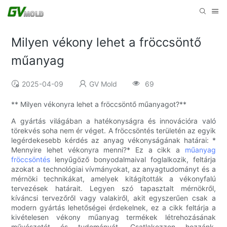
Milyen vékony lehet a fröccsöntő
műanyag
2025-04-09
GV Mold
69
** Milyen vékonyra lehet a fröccsöntő műanyagot?**
A gyártás világában a hatékonyságra és innovációra való
törekvés soha nem ér véget. A fröccsöntés területén az egyik
legérdekesebb kérdés az anyag vékonyságának határai: *
Mennyire lehet vékonyra menni?* Ez a cikk a
műanyag
fröccsöntés
lenyűgöző bonyodalmaival foglalkozik, feltárja
azokat a technológiai vívmányokat, az anyagtudományt és a
mérnöki technikákat, amelyek kitágították a vékonyfalú
tervezések határait. Legyen szó tapasztalt mérnökről,
kíváncsi tervezőről vagy valakiről, akit egyszerűen csak a
modern gyártás lehetőségei érdekelnek, ez a cikk feltárja a
kivételesen vékony műanyag termékek létrehozásának
művészetét és tudományát. Csatlakozzon hozzánk,