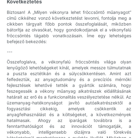
Következtetés
Biztosan! A „Milyen vékonyra lehet fröccsöntő műanyagot”
című cikkéhez vonzó következtetést levonni, fontolja meg a
cikkben tárgyalt főbb pontok összefoglalását, miközben
bátorítja az olvasókat, hogy gondolkodjanak el a vékonyfalú
fröccsöntés tágabb vonatkozásain. Íme egy lehetséges
befejező bekezdés:
---
Összefoglalva, a vékonyfalú fröccsöntés világa olyan
lenyűgöző lehetőségeket kínál, amelyek messze túlmutatnak
a puszta esztétikán és a súlycsökkentésen. Amint azt
felfedeztük, az anyagtudomány és a precíziós mérnöki
fejlesztések lehetővé tették a gyártók számára, hogy
feszegessék a vékony műanyag alkatrészek előállításának
határait az erő és a funkcionalitás veszélyeztetése nélkül. Az
üzemanyag-hatékonyságot javító autóalkatrészektől a
fogyasztási cikkekig, amelyek csökkentik az
anyagfelhasználást és a költségeket, a következmények
hatalmasak. Ahogy az iparágak továbbra is a
fenntarthatóságot és az innovációt támogatják, a
vékonyabb, intelligensebb dizájnra való törekvés
kétségtelenül meghatározza a gyártás jövőjét. Miközben a