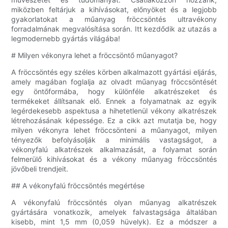
miközben feltárjuk a kihívásokat, előnyöket és a legjobb
gyakorlatokat a műanyag fröccsöntés ultravékony
forradalmának megvalósítása során. Itt kezdődik az utazás a
legmodernebb gyártás világába!
# Milyen vékonyra lehet a fröccsöntő műanyagot?
A fröccsöntés egy széles körben alkalmazott gyártási eljárás,
amely magában foglalja az olvadt műanyag fröccsöntését
egy öntőformába, hogy különféle alkatrészeket és
termékeket állítsanak elő. Ennek a folyamatnak az egyik
legérdekesebb aspektusa a hihetetlenül vékony alkatrészek
létrehozásának képessége. Ez a cikk azt mutatja be, hogy
milyen vékonyra lehet fröccsönteni a műanyagot, milyen
tényezők befolyásolják a minimális vastagságot, a
vékonyfalú alkatrészek alkalmazását, a folyamat során
felmerülő kihívásokat és a vékony műanyag fröccsöntés
jövőbeli trendjeit.
## A vékonyfalú fröccsöntés megértése
A vékonyfalú fröccsöntés olyan műanyag alkatrészek
gyártására vonatkozik, amelyek falvastagsága általában
kisebb, mint 1,5 mm (0,059 hüvelyk). Ez a módszer a