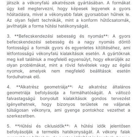
játszik a vékonyfalú alkatrészek gyártásában. A formákat
úgy kell megtervezni, hogy képesek legyenek a gyors
hőátadásra, mivel a vékonyabb falak gyorsabban hűlnek le.
Az olyan fejlett technikák, mint a konform hűtőcsatornák,
javíthatják a forma hűtési hatékonyságát.
3. **Befecskendezési sebesség és nyomás**: A gyors
befecskendezési sebesség és a nagy nyomás döntő
fontosságú a formák gyors és egyenletes kitöltéséhez, ami
létfontosságú vékonyfalú kialakítások esetén. A gyártóknak
meg kell találniuk a megfelelő egyensúlyt, hogy elkerüljék az
olyan problémákat, mint a rövid felvételek vagy az égési
nyomok, amelyek nem megfelelő beállítások esetén
fordulhatnak elő.
4. **Alkatrész geometriája**: Az alkatrész általános
geometriája befolyásolja a formálhatóságát. A változó
falvastagságú bonyolult kialakítások gondos tervezést
igényelhetnek, hogy bizonyos területek ne váljanak
túlságosan vékonyra, ami gyenge pontokhoz vezethet a
szerkezetben.
5. **Hűtési és ciklusidők**: A hűtési idők jelentősen
befolyásolják a termelés hatékonyságát. A vékony falak