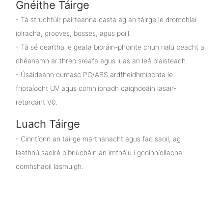
Gnéithe Táirge
- Tá struchtúir páirteanna casta ag an táirge le dromchlaí
iolracha, grooves, bosses, agus poill.
- Tá sé deartha le geata bioráin-phointe chun rialú beacht a
dhéanamh ar threo sreafa agus luas an leá plaisteach.
- Úsáideann cumasc PC/ABS ardfheidhmíochta le
friotaíocht UV agus comhlíonadh caighdeáin lasair-
retardant V0.
Luach Táirge
- Cinntíonn an táirge marthanacht agus fad saoil, ag
leathnú saolré oibriúcháin an imfhálú i gcoinníollacha
comhshaoil ​​lasmuigh.