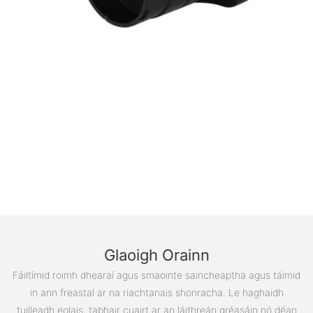
Glaoigh Orainn
Fáiltímid roimh dhearaí agus smaointe saincheaptha agus táimid
in ann freastal ar na riachtanais shonracha. Le haghaidh
tuilleadh eolais, tabhair cuairt ar an láithreán gréasáin nó déan