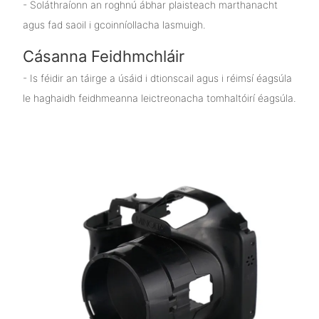
- Soláthraíonn an roghnú ábhar plaisteach marthanacht
agus fad saoil i gcoinníollacha lasmuigh.
Cásanna Feidhmchláir
- Is féidir an táirge a úsáid i dtionscail agus i réimsí éagsúla
le haghaidh feidhmeanna leictreonacha tomhaltóirí éagsúla.