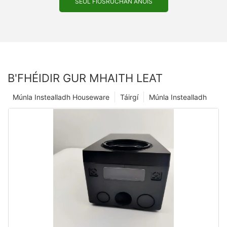
SEOL FIOSRÚCHÁN ANOIS
B'FHÉIDIR GUR MHAITH LEAT
Múnla Instealladh Houseware
Táirgí
Múnla Instealladh