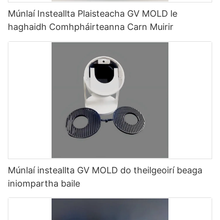
Múnlaí Insteallta Plaisteacha GV MOLD le
haghaidh Comhpháirteanna Carn Muirir
Múnlaí insteallta GV MOLD do theilgeoirí beaga
iniompartha baile