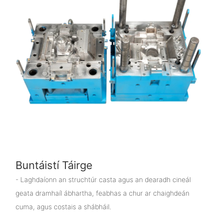
Buntáistí Táirge
- Laghdaíonn an struchtúr casta agus an dearadh cineál
geata dramhaíl ábhartha, feabhas a chur ar chaighdeán
cuma, agus costais a shábháil.