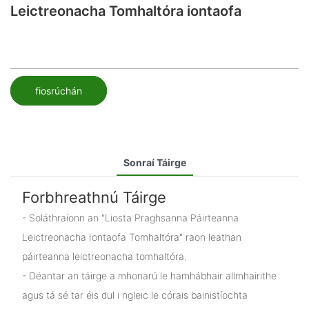
Leictreonacha Tomhaltóra iontaofa
fiosrúchán
Sonraí Táirge
Forbhreathnú Táirge
- Soláthraíonn an "Liosta Praghsanna Páirteanna
Leictreonacha Iontaofa Tomhaltóra" raon leathan
páirteanna leictreonacha tomhaltóra.
- Déantar an táirge a mhonarú le hamhábhair allmhairithe
agus tá sé tar éis dul i ngleic le córais bainistíochta