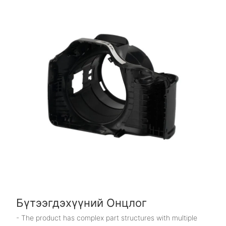
Бүтээгдэхүүний Онцлог
- The product has complex part structures with multiple