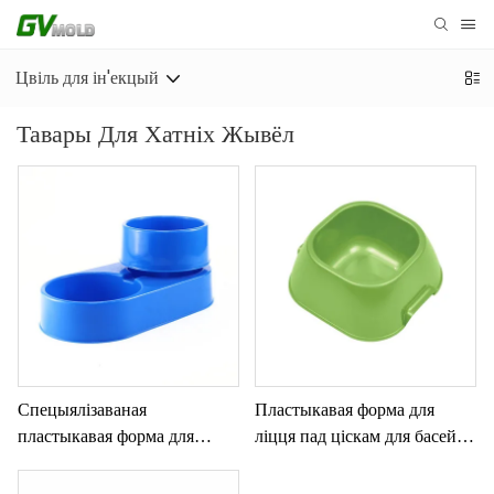
Цвіль для ін'екцый
Тавары Для Хатніх Жывёл
Спецыялізаваная
Пластыкавая форма для
пластыкавая форма для
ліцця пад ціскам для басейна
круглай міскі для хатніх
з вадой для хатніх жывёл
жывёл