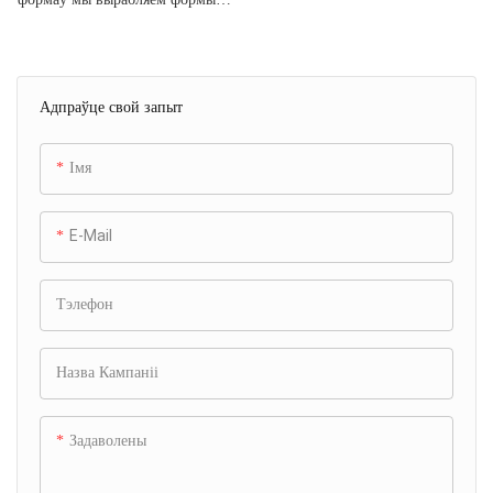
для ліцця пад ціскам для скрынь
халадзільнікаў, якія славяцца
сваёй выключнай трываласцю.
Адпраўце свой запыт
Нашы формы распрацаваны з
выкарыстаннем высакаякасных
матэрыялаў і дакладных метадаў,
Імя
якія гарантуюць, што яны
вытрымліваюць інтэнсіўнае
E-Mail
выкарыстанне і захоўваюць сваю
цэласнасць на працягу тысяч
вытворчых цыклаў. Гэтая
Тэлефон
трывалая канструкцыя не толькі
гарантуе нязменную якасць у
Назва Кампаніі
кожнай вырабленай скрыні, але
таксама зніжае патрэбы ў
абслугоўванні і павялічвае
Задаволены
тэрмін службы формы,