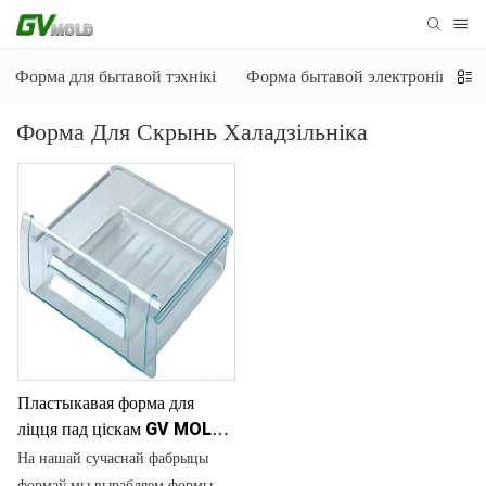
Форма для бытавой тэхнікі
Форма бытавой электронікі
Форма Для Скрынь Халадзільніка
Пластыкавая форма для
ліцця пад ціскам GV MOLD
для халадзільнікаў
На нашай сучаснай фабрыцы
формаў мы вырабляем формы