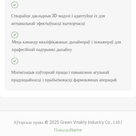
Стварайце дакладныя 3D-мадэлі і адаптуйце іх для
аптымальнай эфектыўнасці вытворчасці
Мець каманду кваліфікаваных дызайнераў і інжынераў для
прафесійнай падтрымкі дызайну
Мінімізацыя паўторнай працы і павышэнне агульнай
прадукцыйнасці і прыбытковасці фармовачных аперацый
Аўтарскае права © 2025 Green Vitality Industry Co., Ltd |
ПамылкаName