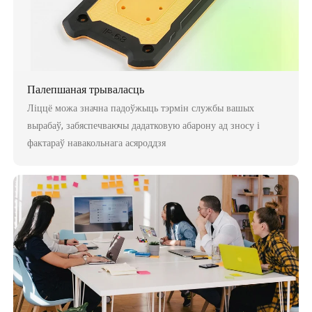
Палепшаная трываласць
Ліццё можа значна падоўжыць тэрмін службы вашых
вырабаў, забяспечваючы дадатковую абарону ад зносу і
фактараў навакольнага асяроддзя