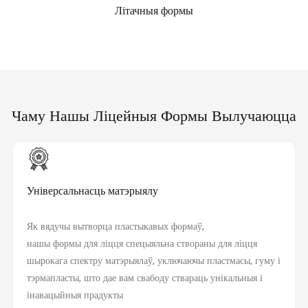
Літачныя формы
Чаму Нашы Ліцейныя Формы Вылучаюцца
Універсальнасць матэрыялу
Як вядучы вытворца пластыкавых формаў,
нашы формы для ліцця спецыяльна створаны для ліцця
шырокага спектру матэрыялаў, уключаючы пластмасы, гуму і
тэрмапласты, што дае вам свабоду ствараць унікальныя і
інавацыйныя прадукты