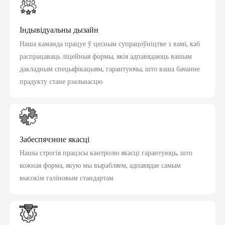
Індывідуальны дызайн
Наша каманда працуе ў цесным супрацоўніцтве з вамі, каб
распрацаваць ліцейныя формы, якія адпавядаюць вашым
дакладным спецыфікацыям, гарантуючы, што ваша бачанне
прадукту стане рэальнасцю
Забеспячэнне якасці
Нашы строгія працэсы кантролю якасці гарантуюць, што
кожная форма, якую мы вырабляем, адпавядае самым
высокім галіновым стандартам