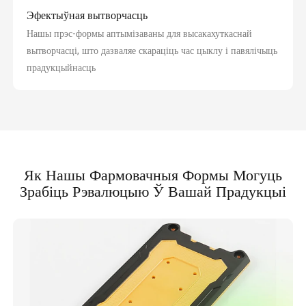
Эфектыўная вытворчасць
Нашы прэс-формы аптымізаваны для высакахуткаснай
вытворчасці, што дазваляе скараціць час цыклу і павялічыць
прадукцыйнасць
Як Нашы Фармовачныя Формы Могуць
Зрабіць Рэвалюцыю Ў Вашай Прадукцыі