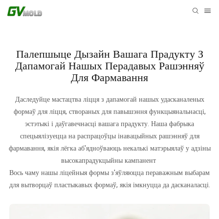
Палепшыце Дызайн Вашага Прадукту З
Дапамогай Нашых Перадавых Рашэнняў
Для Фармавання
Даследуйце мастацтва ліцця з дапамогай нашых удасканаленых
формаў для ліцця, створаных для павышэння функцыянальнасці,
эстэтыкі і даўгавечнасці вашага прадукту. Наша фабрыка
спецыялізуецца на распрацоўцы інавацыйных рашэнняў для
фармавання, якія лёгка аб'ядноўваюць некалькі матэрыялаў у адзіны
высокапрадукцыйны кампанент
Вось чаму нашы ліцейныя формы з'яўляюцца пераважным выбарам
для вытворцаў пластыкавых формаў, якія імкнуцца да дасканаласці.