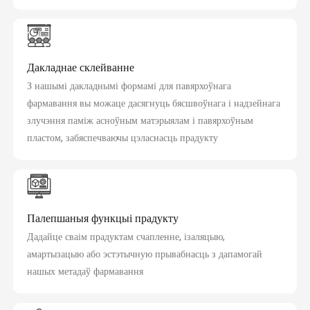
Дакладнае склейванне
З нашымі дакладнымі формамі для павярхоўнага
фармавання вы можаце дасягнуць бясшвоўнага і надзейнага
злучэння паміж асноўным матэрыялам і павярхоўным
пластом, забяспечваючы цэласнасць прадукту
Палепшаныя функцыі прадукту
Дадайце сваім прадуктам счапленне, ізаляцыю,
амартызацыю або эстэтычную прывабнасць з дапамогай
нашых метадаў фармавання