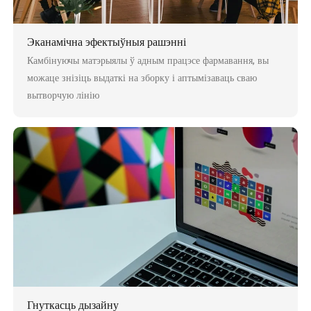
Эканамічна эфектыўныя рашэнні
Камбінуючы матэрыялы ў адным працэсе фармавання, вы
можаце знізіць выдаткі на зборку і аптымізаваць сваю
вытворчую лінію
Гнуткасць дызайну