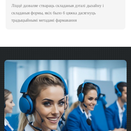
Ліццё дазваляе ствараць складаныя дэталі дызайну і
складаныя формы, якіх было б цяжка дасягнуць
традыцыйнымі метадамі фармавання