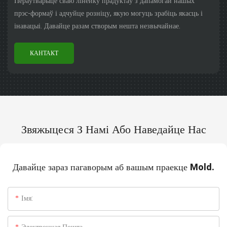
Пераўтварыце сваю лінейку прадуктаў з дапамогай нашых
прэс-формаў і адчуйце розніцу, якую могуць зрабіць якасць і
інавацыі. Давайце разам створым нешта незвычайнае.
КАНТАКТ
Звяжыцеся З Намі Або Наведайце Нас
Давайце зараз пагаворым аб вашым праекце Mold.
Імя: