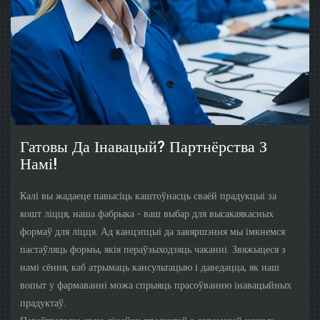
Гатовы Да Інавацый? Партнёрства З
Намі!
Калі вы жадаеце павысіць каштоўнасць сваёй прадукцыі за
кошт ліцця, наша фабрыка - ваш выбар для высакаякасных
формаў для ліцця. Ад канцэпцыі да завяршэння мы імкнемся
пастаўляць формы, якія пераўзыходзяць чаканні. Звяжыцеся з
намі сёння, каб атрымаць кансультацыю і даведацца, як наш
вопыт у фармаванні можа спрыяць прасоўванню інавацыйных
прадуктаў.