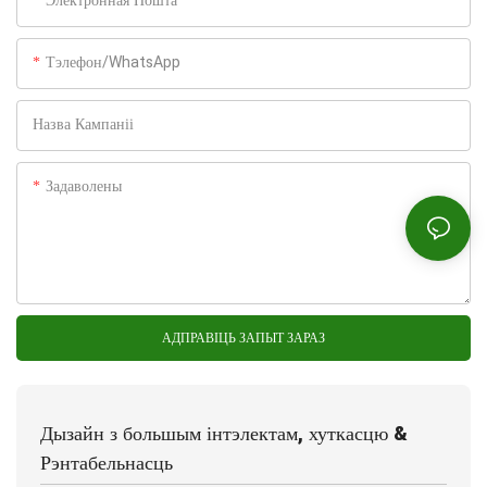
Электронная Пошта
Тэлефон/WhatsApp
Назва Кампаніі
Задаволены
АДПРАВІЦЬ ЗАПЫТ ЗАРАЗ
Дызайн з большым інтэлектам, хуткасцю &
Рэнтабельнасць