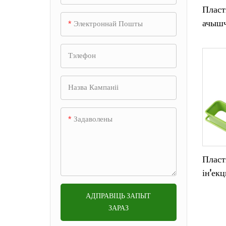
Форма для пыласоса
Пласт
Аўтамабільная прэс-форма
Форма для аксесуараў для
Форма для друкаркі
ачышч
Электроннай Пошты
+
Падмятальная форма
для ін'екцый
мікрафона
хатня
Форма для друкаркі 先不要
Форма для скрынь
Тэлефон
Форма для ліцця пад ціск
Форма для корпуса камеры
Форма для дзвярных
+
халадзільніка
Пластыкавая прэс-форма
посуду
панэляў аўтамабіля
Форма для корпуса
Назва Кампаніі
Форма для дэталяў
Форма марскога рухавіка
Аднамесная форма & з
праектара
Auto Light Mold
Цвіль для сметніцы
маршрутызатара
некалькімі паражнінамі
Форма дэталяў гандлёвага
Форма для аб'ектыва з
Форма для
Форма для ліцця пад ціск
Задаволены
аўтамата
Цвіль для гарачага канання
ПММА
шклоачышчальніка
Форма для ліцця пад ціск
Форма для фітынга труб
2K Mold
Цвіль панцыра мышы
Аўтамабільная форма для
Пласт
Цвіль для ўпырску частак
люстэрка задняга выгляду
ін'ек
Прэцызійная форма
душа
кухон
Форма для аздаблення
АДПРАВІЦЬ ЗАПЫТ
Overmolding Mold
Насценныя паліцы для
салона аўтамабіля
ЗАРАЗ
захоўвання
Устаўце форму