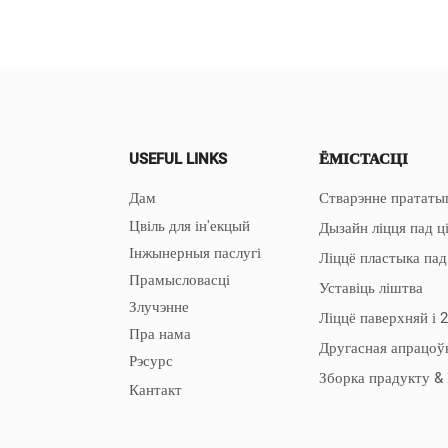
USEFUL LINKS
ЁМІСТАСЦІ
Дам
Стварэнне прататып
Цвіль для ін'екцый
Дызайн ліцця пад ц
Інжынерныя паслугі
Ліццё пластыка пад
Прамысловасці
Уставіць ліштва
Злучэнне
Ліццё паверхняй і 
Пра нама
Другасная апрацоў
Рэсурс
Зборка прадукту &
Кантакт