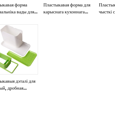
ыкавая форма
Пластыкавая форма для
Пластык
альніка вады для
карыснага кухоннага
чысткі 
га выкарыстання
інструмента
ыкавыя дэталі для
цый, дробная
ная тэхніка