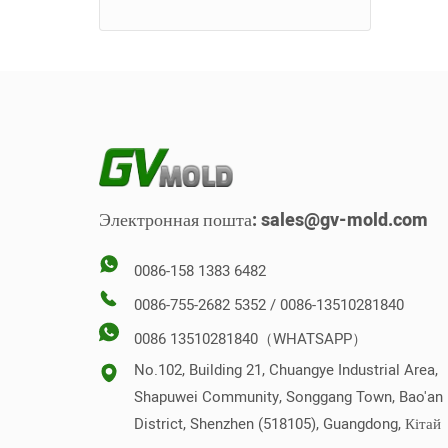
Форма для сядзення ўнітаза
Адкручванне формы
Стэк цвіль
Зваротная форма
Вертыкальная форма
Электронная пошта:
sales@gv-mold.com
0086-158 1383 6482
0086-755-2682 5352 / 0086-13510281840
0086 13510281840（WHATSAPP）
No.102, Building 21, Chuangye Industrial Area,
Shapuwei Community, Songgang Town, Bao'an
District, Shenzhen (518105), Guangdong, Кітай