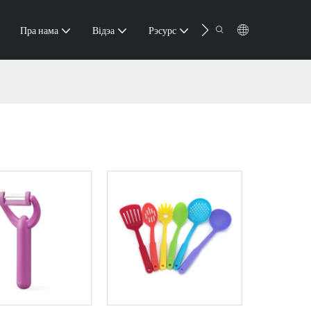
Кантакт
Пра нама
Відэа
Рэсурс