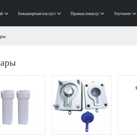
ый
Інжынерныя паслугі
Прамысловасці
Злучэнне
ары
уары