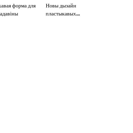
авая форма для
Новы дызайн
садавіны
пластыкавых
фармовачных дэталяў
кухонных інструментаў