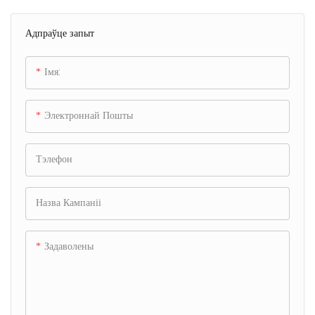
Адпраўце запыт
Імя:
Электроннай Пошты
Тэлефон
Назва Кампаніі
Задаволены