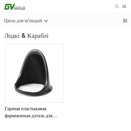
Цвіль для ін'екцый
Лодкі & Караблі
Гарачая пластыкавая
фармовачная дэталь для
карабельных паставак