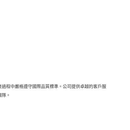
產過程中嚴格遵守國際品質標準。公司提供卓越的客戶服
團隊。