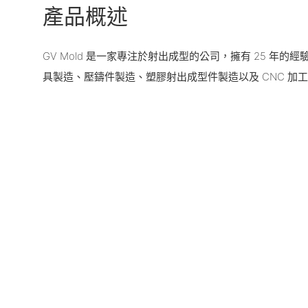
產品概述
GV Mold 是一家專注於射出成型的公司，擁有 25 年
具製造、壓鑄件製造、塑膠射出成型件製造以及 CNC 加工零