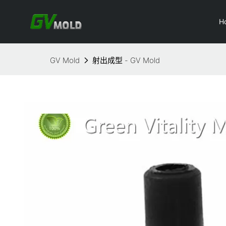
H
GV Mold
射出成型 - GV Mold