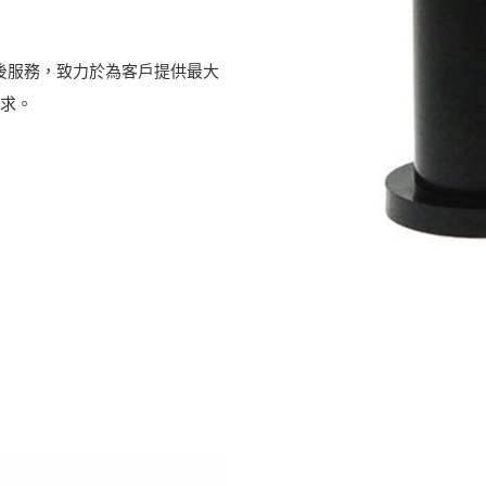
售後服務，致力於為客戶提供最大
需求。