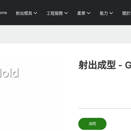
ome
射出模具
工程服務
產業
能力
關於
射出成型 - G
詢問