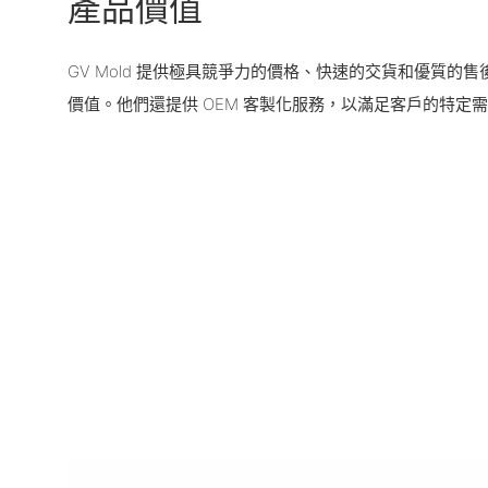
產品價值
GV Mold 提供極具競爭力的價格、快速的交貨和優質的
價值。他們還提供 OEM 客製化服務，以滿足客戶的特定