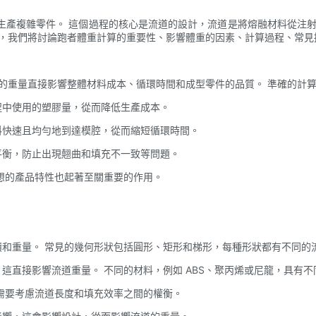
生產複雜零件。 這個過程的核心是流道的設計，流道是將熔融材料從注射
中，我們將討論跑者體重計算的重要性、影響體重的因素、計算過程、常見
的重量直接影響整體材料成本、循環時間和成型零件的品質。 準確的計算
過程中使用的塑膠量，從而降低生產成本。
材料快速且均勻地到達模腔，從而縮短循環時間。
的平衡，防止出現翹曲和填充不一致等問題。
想的產品特性也起著至關重要的作用。
體積和重量。 常見的幾何形狀包括圓形、矩形和梯形，每種形狀都有不同
度，這直接影響流道重量。 不同的材料，例如 ABS、聚丙烯或尼龍，具有
計師需要考慮流道長度和填充效率之間的權衡。