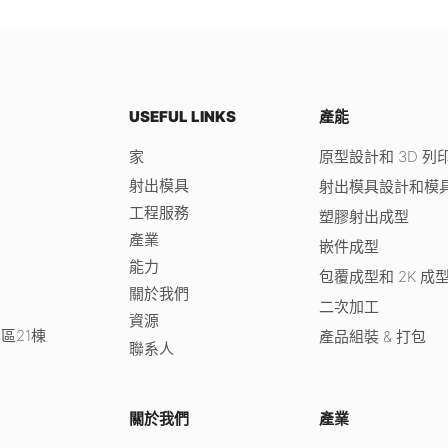
USEFUL LINKS
產能
家
原型設計和 3D 列
射出模具
射出模具設計和模
工程服務
塑膠射出成型
產業
嵌件成型
能力
包覆成型和 2K 成
關於我們
二次加工
資源
區21棟
產品組裝 & 打包
聯系人
關於我們
產業