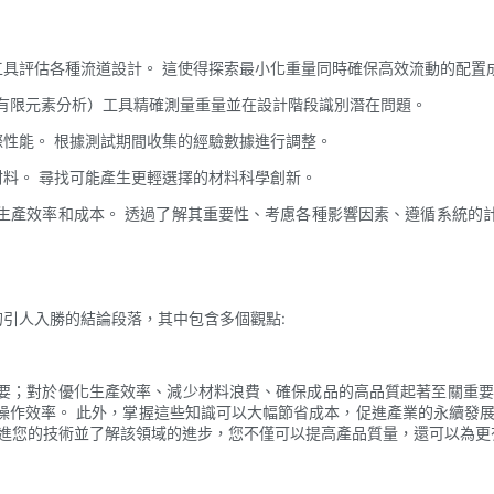
擬工具評估各種流道設計。 這使得探索最小化重量同時確保高效流動的配置
FEA（有限元素分析）工具精確測量重量並在設計階段識別潛在問題。
實際性能。 根據測試期間收集的經驗數據進行調整。
的材料。 尋找可能產生更輕選擇的材料科學創新。
生產效率和成本。 透過了解其重要性、考慮各種影響因素、遵循系統的
的引人入勝的結論段落，其中包含多個觀點:
要；對於優化生產效率、減少材料浪費、確保成品的高品質起著至關重要
操作效率。 此外，掌握這些知識可以大幅節省成本，促進產業的永續發展
改進您的技術並了解該領域的進步，您不僅可以提高產品質量，還可以為更