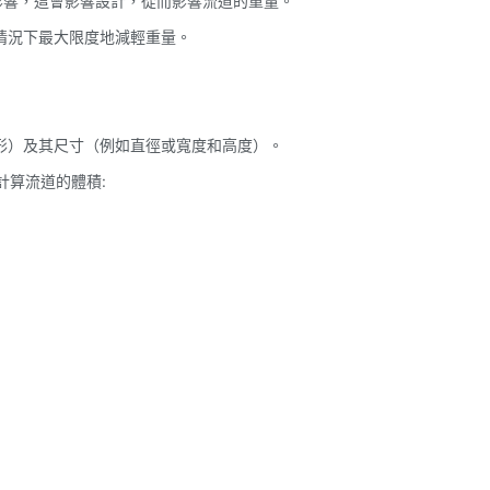
的影響，這會影響設計，從而影響流道的重量。
情況下最大限度地減輕重量。
:
或矩形）及其尺寸（例如直徑或寬度和高度）。
計算流道的體積: