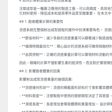
# 如何計算射出成型中的流道重量
注塑成型是一種廣泛應用的製造工藝，可以高精度、高效地
化材料使用、降低成本和提高零件品質至關重要。 在本文
## 1. 跑者體重計算的重要性
流道系統在整個射出成型過程的運作中扮演重要角色。 流道
- **節省材料**：減少多餘的流道重量可以顯著減少製造
- **循環時間最佳化**：精心設計的流道系統可確保熔融
- **品質控制**：正確的流道重量計算可以實現材料流動
因此，精確的計算不僅影響生產的經濟性，而且對於實現理
## 2. 影響跑者體重的因素
影響射出成型流道重量的幾個因素:
- **流道幾何形狀**：流道的橫截面形狀和尺寸會影響其
- **材料密度**：注塑製程中使用的塑膠類型決定了其密
- **滑道長度**：長度增加會導致體積和重量增加。 設