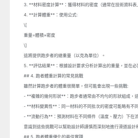
3. **材料密度計算**：獲得材料的密度（通常在技術資料
4. **計算體重**：使用公式:
\[
重量=體積×密度
\]
這將提供跑步者的總重量（以克為單位）。
5. **評估結果**：根據設計要求分析計算出的重量，並在
## 4. 跑者體重計算的常見挑戰
雖然計算跑步者的體重很簡單，但可能會出現一些挑戰:
- **複雜的幾何形狀**：跑步者通常由不均勻的形狀組成
- **材料變異性**：同一材料的不同批次的密度可能略有
- **流動行為**：預測材料在不同條件（溫度、壓力）下
意識到這些挑戰可以幫助設計師謹慎而深刻地進行滑道設計
## 5. 跑者體重優化的最佳實踐