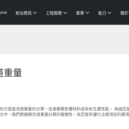
ome
射出模具
工程服務
產業
能力
關於
道重量
視的方面是流道重量的計算，這會顯著影響材料成本和生產性能。 無論您
本文中，我們將揭開流道重量計算的複雜性，為您提供優化注塑項目的實用