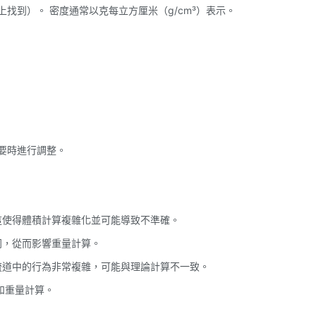
表上找到）。 密度通常以克每立方厘米（g/cm³）表示。
必要時進行調整。
，這使得體積計算複雜化並可能導致不準確。
不同，從而影響重量計算。
在流道中的行為非常複雜，可能與理論計算不一致。
和重量計算。