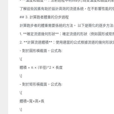
- **溫度和黏度**：注射過程中材料的行為受溫度和黏度
了解這些因素有助於設計高效的流道系統，在不影響性能的
## 3. 計算跑者體重的分步過程
計算跑步者的體重需要係統的方法。 以下是簡化的逐步方法
1. **確定流道幾何形狀**：確定流道的形狀（例如圓形
2. **計算流道體積**：使用適當的公式根據流道的幾何形狀
- 對於圓形橫截面，公式為:
\[
體積 = π × (半徑)^2 × 長度
\]
- 對於矩形橫截面，公式為:
\[
體積=寬×高×長
\]