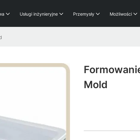
wa
Usługi inżynieryjne
Przemysły
Możliwości
d
Formowanie
Mold