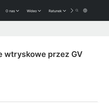
Kontakt
O nas
Wideo
Ratunek
 wtryskowe przez GV