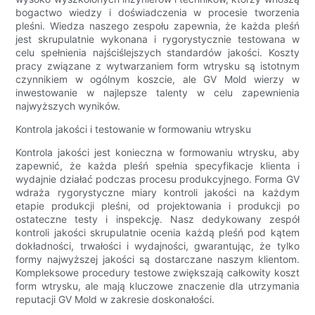
bogactwo wiedzy i doświadczenia w procesie tworzenia
pleśni. Wiedza naszego zespołu zapewnia, że ​​każda pleśń
jest skrupulatnie wykonana i rygorystycznie testowana w
celu spełnienia najściślejszych standardów jakości. Koszty
pracy związane z wytwarzaniem form wtrysku są istotnym
czynnikiem w ogólnym koszcie, ale GV Mold wierzy w
inwestowanie w najlepsze talenty w celu zapewnienia
najwyższych wyników.
Kontrola jakości i testowanie w formowaniu wtrysku
Kontrola jakości jest konieczna w formowaniu wtrysku, aby
zapewnić, że każda pleśń spełnia specyfikacje klienta i
wydajnie działać podczas procesu produkcyjnego. Forma GV
wdraża rygorystyczne miary kontroli jakości na każdym
etapie produkcji pleśni, od projektowania i produkcji po
ostateczne testy i inspekcję. Nasz dedykowany zespół
kontroli jakości skrupulatnie ocenia każdą pleśń pod kątem
dokładności, trwałości i wydajności, gwarantując, że tylko
formy najwyższej jakości są dostarczane naszym klientom.
Kompleksowe procedury testowe zwiększają całkowity koszt
form wtrysku, ale mają kluczowe znaczenie dla utrzymania
reputacji GV Mold w zakresie doskonałości.