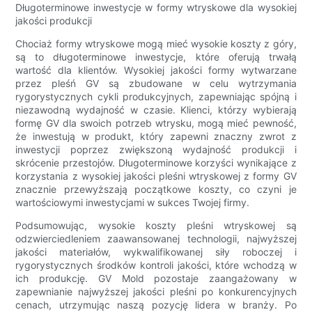
Długoterminowe inwestycje w formy wtryskowe dla wysokiej
jakości produkcji
Chociaż formy wtryskowe mogą mieć wysokie koszty z góry,
są to długoterminowe inwestycje, które oferują trwałą
wartość dla klientów. Wysokiej jakości formy wytwarzane
przez pleśń GV są zbudowane w celu wytrzymania
rygorystycznych cykli produkcyjnych, zapewniając spójną i
niezawodną wydajność w czasie. Klienci, którzy wybierają
formę GV dla swoich potrzeb wtrysku, mogą mieć pewność,
że inwestują w produkt, który zapewni znaczny zwrot z
inwestycji poprzez zwiększoną wydajność produkcji i
skrócenie przestojów. Długoterminowe korzyści wynikające z
korzystania z wysokiej jakości pleśni wtryskowej z formy GV
znacznie przewyższają początkowe koszty, co czyni je
wartościowymi inwestycjami w sukces Twojej firmy.
Podsumowując, wysokie koszty pleśni wtryskowej są
odzwierciedleniem zaawansowanej technologii, najwyższej
jakości materiałów, wykwalifikowanej siły roboczej i
rygorystycznych środków kontroli jakości, które wchodzą w
ich produkcję. GV Mold pozostaje zaangażowany w
zapewnianie najwyższej jakości pleśni po konkurencyjnych
cenach, utrzymując naszą pozycję lidera w branży. Po