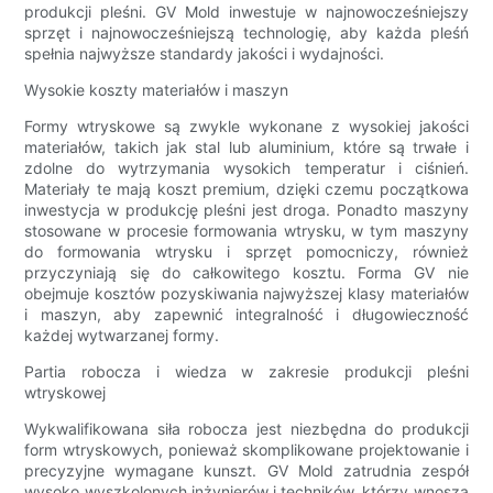
produkcji pleśni. GV Mold inwestuje w najnowocześniejszy
sprzęt i najnowocześniejszą technologię, aby każda pleśń
spełnia najwyższe standardy jakości i wydajności.
Wysokie koszty materiałów i maszyn
Formy wtryskowe są zwykle wykonane z wysokiej jakości
materiałów, takich jak stal lub aluminium, które są trwałe i
zdolne do wytrzymania wysokich temperatur i ciśnień.
Materiały te mają koszt premium, dzięki czemu początkowa
inwestycja w produkcję pleśni jest droga. Ponadto maszyny
stosowane w procesie formowania wtrysku, w tym maszyny
do formowania wtrysku i sprzęt pomocniczy, również
przyczyniają się do całkowitego kosztu. Forma GV nie
obejmuje kosztów pozyskiwania najwyższej klasy materiałów
i maszyn, aby zapewnić integralność i długowieczność
każdej wytwarzanej formy.
Partia robocza i wiedza w zakresie produkcji pleśni
wtryskowej
Wykwalifikowana siła robocza jest niezbędna do produkcji
form wtryskowych, ponieważ skomplikowane projektowanie i
precyzyjne wymagane kunszt. GV Mold zatrudnia zespół
wysoko wyszkolonych inżynierów i techników, którzy wnoszą