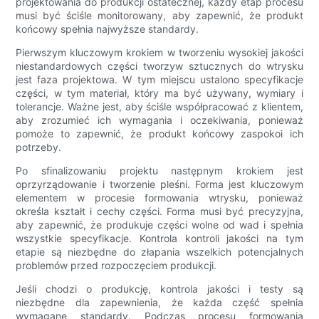
projektowania do produkcji ostatecznej, każdy etap procesu
musi być ściśle monitorowany, aby zapewnić, że produkt
końcowy spełnia najwyższe standardy.
Pierwszym kluczowym krokiem w tworzeniu wysokiej jakości
niestandardowych części tworzyw sztucznych do wtrysku
jest faza projektowa. W tym miejscu ustalono specyfikacje
części, w tym materiał, który ma być używany, wymiary i
tolerancje. Ważne jest, aby ściśle współpracować z klientem,
aby zrozumieć ich wymagania i oczekiwania, ponieważ
pomoże to zapewnić, że produkt końcowy zaspokoi ich
potrzeby.
Po sfinalizowaniu projektu następnym krokiem jest
oprzyrządowanie i tworzenie pleśni. Forma jest kluczowym
elementem w procesie formowania wtrysku, ponieważ
określa kształt i cechy części. Forma musi być precyzyjna,
aby zapewnić, że produkuje części wolne od wad i spełnia
wszystkie specyfikacje. Kontrola kontroli jakości na tym
etapie są niezbędne do złapania wszelkich potencjalnych
problemów przed rozpoczęciem produkcji.
Jeśli chodzi o produkcję, kontrola jakości i testy są
niezbędne dla zapewnienia, że ​​każda część spełnia
wymagane standardy. Podczas procesu formowania