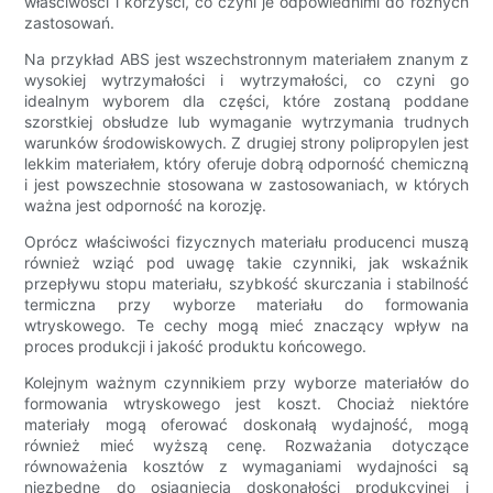
właściwości i korzyści, co czyni je odpowiednimi do różnych
zastosowań.
Na przykład ABS jest wszechstronnym materiałem znanym z
wysokiej wytrzymałości i wytrzymałości, co czyni go
idealnym wyborem dla części, które zostaną poddane
szorstkiej obsłudze lub wymaganie wytrzymania trudnych
warunków środowiskowych. Z drugiej strony polipropylen jest
lekkim materiałem, który oferuje dobrą odporność chemiczną
i jest powszechnie stosowana w zastosowaniach, w których
ważna jest odporność na korozję.
Oprócz właściwości fizycznych materiału producenci muszą
również wziąć pod uwagę takie czynniki, jak wskaźnik
przepływu stopu materiału, szybkość skurczania i stabilność
termiczna przy wyborze materiału do formowania
wtryskowego. Te cechy mogą mieć znaczący wpływ na
proces produkcji i jakość produktu końcowego.
Kolejnym ważnym czynnikiem przy wyborze materiałów do
formowania wtryskowego jest koszt. Chociaż niektóre
materiały mogą oferować doskonałą wydajność, mogą
również mieć wyższą cenę. Rozważania dotyczące
równoważenia kosztów z wymaganiami wydajności są
niezbędne do osiągnięcia doskonałości produkcyjnej i