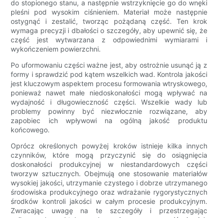
do stopionego stanu, a następnie wstrzyknięcie go do wnęki
pleśni pod wysokim ciśnieniem. Materiał może następnie
ostygnąć i zestalić, tworząc pożądaną część. Ten krok
wymaga precyzji i dbałości o szczegóły, aby upewnić się, że
część jest wytwarzana z odpowiednimi wymiarami i
wykończeniem powierzchni.
Po uformowaniu części ważne jest, aby ostrożnie usunąć ją z
formy i sprawdzić pod kątem wszelkich wad. Kontrola jakości
jest kluczowym aspektem procesu formowania wtryskowego,
ponieważ nawet małe niedoskonałości mogą wpływać na
wydajność i długowieczność części. Wszelkie wady lub
problemy powinny być niezwłocznie rozwiązane, aby
zapobiec ich wpływowi na ogólną jakość produktu
końcowego.
Oprócz określonych powyżej kroków istnieje kilka innych
czynników, które mogą przyczynić się do osiągnięcia
doskonałości produkcyjnej w niestandardowych części
tworzyw sztucznych. Obejmują one stosowanie materiałów
wysokiej jakości, utrzymanie czystego i dobrze utrzymanego
środowiska produkcyjnego oraz wdrażanie rygorystycznych
środków kontroli jakości w całym procesie produkcyjnym.
Zwracając uwagę na te szczegóły i przestrzegając