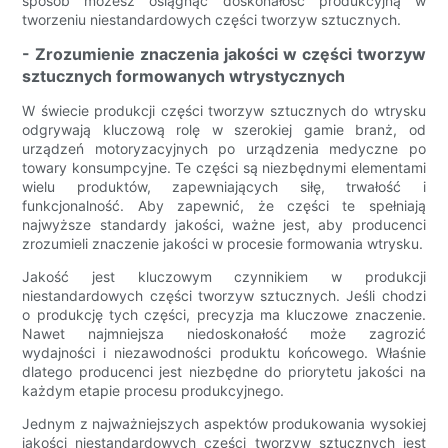
sposób możesz osiągnąć doskonałość produkcyjną w
tworzeniu niestandardowych części tworzyw sztucznych.
- Zrozumienie znaczenia jakości w części tworzyw
sztucznych formowanych wtrystycznych
W świecie produkcji części tworzyw sztucznych do wtrysku
odgrywają kluczową rolę w szerokiej gamie branż, od
urządzeń motoryzacyjnych po urządzenia medyczne po
towary konsumpcyjne. Te części są niezbędnymi elementami
wielu produktów, zapewniających siłę, trwałość i
funkcjonalność. Aby zapewnić, że części te spełniają
najwyższe standardy jakości, ważne jest, aby producenci
zrozumieli znaczenie jakości w procesie formowania wtrysku.
Jakość jest kluczowym czynnikiem w produkcji
niestandardowych części tworzyw sztucznych. Jeśli chodzi
o produkcję tych części, precyzja ma kluczowe znaczenie.
Nawet najmniejsza niedoskonałość może zagrozić
wydajności i niezawodności produktu końcowego. Właśnie
dlatego producenci jest niezbędne do priorytetu jakości na
każdym etapie procesu produkcyjnego.
Jednym z najważniejszych aspektów produkowania wysokiej
jakości niestandardowych części tworzyw sztucznych jest