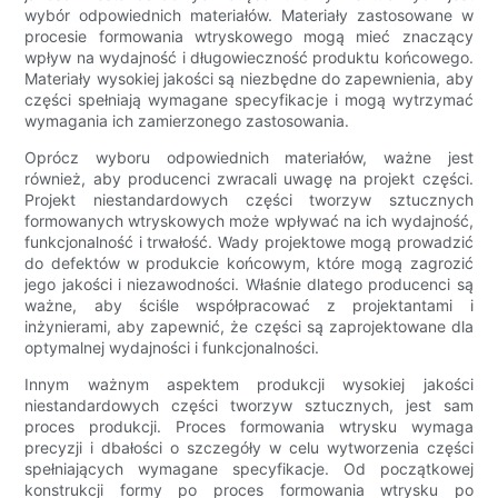
wybór odpowiednich materiałów. Materiały zastosowane w
procesie formowania wtryskowego mogą mieć znaczący
wpływ na wydajność i długowieczność produktu końcowego.
Materiały wysokiej jakości są niezbędne do zapewnienia, aby
części spełniają wymagane specyfikacje i mogą wytrzymać
wymagania ich zamierzonego zastosowania.
Oprócz wyboru odpowiednich materiałów, ważne jest
również, aby producenci zwracali uwagę na projekt części.
Projekt niestandardowych części tworzyw sztucznych
formowanych wtryskowych może wpływać na ich wydajność,
funkcjonalność i trwałość. Wady projektowe mogą prowadzić
do defektów w produkcie końcowym, które mogą zagrozić
jego jakości i niezawodności. Właśnie dlatego producenci są
ważne, aby ściśle współpracować z projektantami i
inżynierami, aby zapewnić, że części są zaprojektowane dla
optymalnej wydajności i funkcjonalności.
Innym ważnym aspektem produkcji wysokiej jakości
niestandardowych części tworzyw sztucznych, jest sam
proces produkcji. Proces formowania wtrysku wymaga
precyzji i dbałości o szczegóły w celu wytworzenia części
spełniających wymagane specyfikacje. Od początkowej
konstrukcji formy po proces formowania wtrysku po