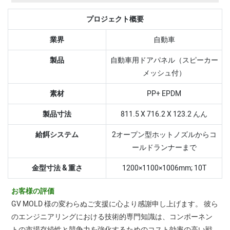
プロジェクト概要
業界
自動車
製品
自動車用ドアパネル（スピーカー
メッシュ付）
素材
PP+ EPDM
製品寸法
811.5 X 716.2 X 123.2 んん
給餌システム
2オープン型ホットノズルからコ
ールドランナーまで
金型寸法 & 重さ
1200×1100×1006mm; 10T
お客様の評価
GV MOLD 様の変わらぬご支援に心より感謝申し上げます。 彼ら
のエンジニアリングにおける技術的専門知識は、コンポーネン
トの市場存続性と競争力を強化するためのコスト効率の高い戦