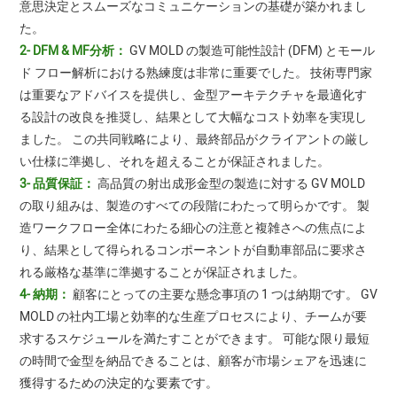
意思決定とスムーズなコミュニケーションの基礎が築かれまし
た。
2- DFM & MF分析：
GV MOLD の製造可能性設計 (DFM) とモール
ド フロー解析における熟練度は非常に重要でした。 技術専門家
は重要なアドバイスを提供し、金型アーキテクチャを最適化す
る設計の改良を推奨し、結果として大幅なコスト効率を実現し
ました。 この共同戦略により、最終部品がクライアントの厳し
い仕様に準拠し、それを超えることが保証されました。
3- 品質保証：
高品質の射出成形金型の製造に対する GV MOLD
の取り組みは、製造のすべての段階にわたって明らかです。 製
造ワークフロー全体にわたる細心の注意と複雑さへの焦点によ
り、結果として得られるコンポーネントが自動車部品に要求さ
れる厳格な基準に準拠することが保証されました。
4- 納期：
顧客にとっての主要な懸念事項の 1 つは納期です。 GV
MOLD の社内工場と効率的な生産プロセスにより、チームが要
求するスケジュールを満たすことができます。 可能な限り最短
の時間で金型を納品できることは、顧客が市場シェアを迅速に
獲得するための決定的な要素です。