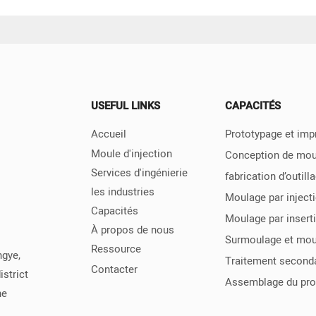
USEFUL LINKS
CAPACITÉS
Accueil
Prototypage et imp
Moule d'injection
Conception de moul
Services d'ingénierie
fabrication d’outill
les industries
Moulage par inject
Capacités
Moulage par insert
À propos de nous
Surmoulage et mou
Ressource
ngye,
Traitement second
Contacter
strict
Assemblage du pro
ne