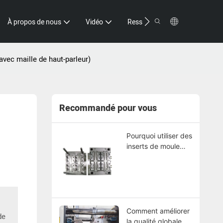
Contacter
À propos de nous
Vidéo
Ressource
vec maille de haut-parleur)
Recommandé pour vous
Pourquoi utiliser des
inserts de moule
dans les moules
d'injection ?
Comment améliorer
de
la qualité globale