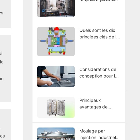
des moules ?
es
Quels sont les dix
principes clés de la
conception des
lignes de séparation
ui
dans les moules ?
de
Considérations de
conception pour le
au
moulage par
injection plastique
Principaux
avantages de
l'utilisation des
moules d'injection
dans l'industrie
.
Moulage par
automobile
Les
injection industriel