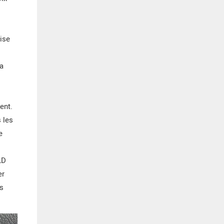
rise
 a
ent.
 les
e
LD
er
ts