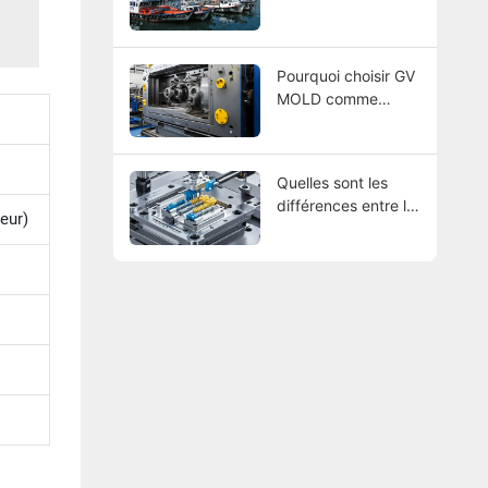
sur mesure : ce que
vous devez savoir
Pourquoi choisir GV
MOLD comme
fournisseur de
moules d'injection
plastique ?
Quelles sont les
différences entre le
eur)
surmoulage par
insertion, le
surmoulage et le
moulage bi-
injection ?