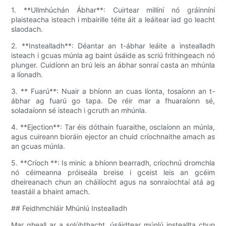
1. **Ullmhúchán Ábhar**: Cuirtear millíní nó gráinníní
plaisteacha isteach i mbairille téite áit a leáitear iad go leacht
slaodach.
2. **Instealladh**: Déantar an t-ábhar leáite a instealladh
isteach i gcuas múnla ag baint úsáide as scriú frithingeach nó
plunger. Cuidíonn an brú leis an ábhar sonraí casta an mhúnla
a líonadh.
3. ** Fuarú**: Nuair a bhíonn an cuas líonta, tosaíonn an t-
ábhar ag fuarú go tapa. De réir mar a fhuaraíonn sé,
soladaíonn sé isteach i gcruth an mhúnla.
4. **Ejection**: Tar éis dóthain fuaraithe, osclaíonn an múnla,
agus cuireann bioráin ejector an chuid críochnaithe amach as
an gcuas múnla.
5. **Críoch **: Is minic a bhíonn bearradh, críochnú dromchla
nó céimeanna próiseála breise i gceist leis an gcéim
dheireanach chun an cháilíocht agus na sonraíochtaí atá ag
teastáil a bhaint amach.
## Feidhmchláir Mhúnlú Instealladh
Mar gheall ar a solúbthacht, úsáidtear múnlú insteallta chun