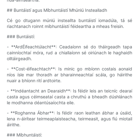
## Buntáistí agus Míbhuntáistí Mhúnlú Instealladh
Cé go dtugann múnlú insteallta buntáistí iomadúla, tá sé
riachtanach roinnt míbhuntáistí féideartha a mheas freisin.
### Buntáistí:
- **ArdÉifeachtúlacht**: Ceadaíonn sé do tháirgeadh tapa
cainníochtaí móra, rud a chiallaíonn sé oiriúnach le haghaidh
olltáirgeadh.
- **Cost-éifeachtach**: Is minic go mbíonn costais aonaid
níos ísle mar thoradh ar bharainneachtaí scála, go háirithe
nuair a bhíonn rití ardtoirte.
- **Indéantacht an Dearaidh**: Is féidir leis an teicníc dearaí
casta agus céimseataí casta a chruthú a bheadh ​​dúshlánach
le modhanna déantúsaíochta eile.
- **Roghanna Ábhar**: Is féidir raon leathan ábhar a úsáid,
lena n-áirítear teirmeaplaisteacha, teirmeasit, agus fiú miotail
áirithe.
### Míbhuntáistí: