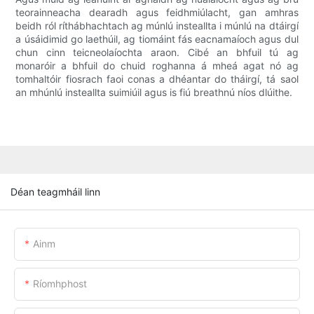
teorainneacha dearadh agus feidhmiúlacht, gan amhras
beidh ról ríthábhachtach ag múnlú insteallta i múnlú na dtáirgí
a úsáidimid go laethúil, ag tiomáint fás eacnamaíoch agus dul
chun cinn teicneolaíochta araon. Cibé an bhfuil tú ag
monaróir a bhfuil do chuid roghanna á mheá agat nó ag
tomhaltóir fiosrach faoi conas a dhéantar do tháirgí, tá saol
an mhúnlú insteallta suimiúil agus is fiú breathnú níos dlúithe.
Déan teagmháil linn
Ainm
Ríomhphost