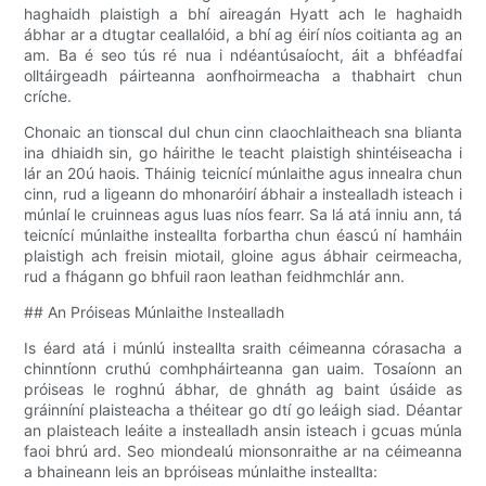
haghaidh plaistigh a bhí aireagán Hyatt ach le haghaidh
ábhar ar a dtugtar ceallalóid, a bhí ag éirí níos coitianta ag an
am. Ba é seo tús ré nua i ndéantúsaíocht, áit a bhféadfaí
olltáirgeadh páirteanna aonfhoirmeacha a thabhairt chun
críche.
Chonaic an tionscal dul chun cinn claochlaitheach sna blianta
ina dhiaidh sin, go háirithe le teacht plaistigh shintéiseacha i
lár an 20ú haois. Tháinig teicnící múnlaithe agus innealra chun
cinn, rud a ligeann do mhonaróirí ábhair a instealladh isteach i
múnlaí le cruinneas agus luas níos fearr. Sa lá atá inniu ann, tá
teicnící múnlaithe insteallta forbartha chun éascú ní hamháin
plaistigh ach freisin miotail, gloine agus ábhair ceirmeacha,
rud a fhágann go bhfuil raon leathan feidhmchlár ann.
## An Próiseas Múnlaithe Instealladh
Is éard atá i múnlú insteallta sraith céimeanna córasacha a
chinntíonn cruthú comhpháirteanna gan uaim. Tosaíonn an
próiseas le roghnú ábhar, de ghnáth ag baint úsáide as
gráinníní plaisteacha a théitear go dtí go leáigh siad. Déantar
an plaisteach leáite a instealladh ansin isteach i gcuas múnla
faoi bhrú ard. Seo miondealú mionsonraithe ar na céimeanna
a bhaineann leis an bpróiseas múnlaithe insteallta: