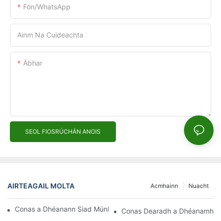
Fón/WhatsApp
Ainm Na Cuideachta
Ábhar
SEOL FIOSRÚCHÁN ANOIS
AIRTEAGAIL MOLTA
Acmhainn
Nuacht
Conas a Dhéanann Siad Múnlaí le haghaidh Múnlú Insteallta?
Conas Dearadh a Dhéanamh le h