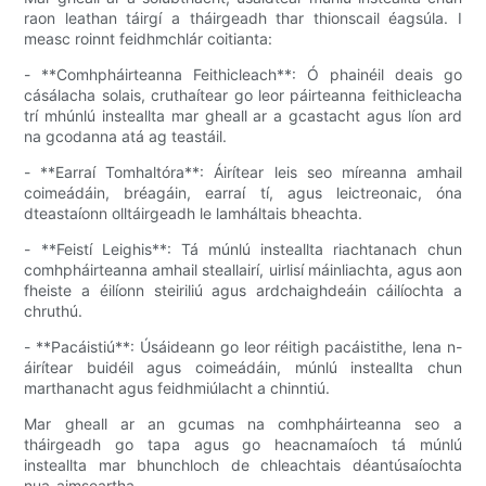
raon leathan táirgí a tháirgeadh thar thionscail éagsúla. I
measc roinnt feidhmchlár coitianta:
- **Comhpháirteanna Feithicleach**: Ó phainéil deais go
cásálacha solais, cruthaítear go leor páirteanna feithicleacha
trí mhúnlú insteallta mar gheall ar a gcastacht agus líon ard
na gcodanna atá ag teastáil.
- **Earraí Tomhaltóra**: Áirítear leis seo míreanna amhail
coimeádáin, bréagáin, earraí tí, agus leictreonaic, óna
dteastaíonn olltáirgeadh le lamháltais bheachta.
- **Feistí Leighis**: Tá múnlú insteallta riachtanach chun
comhpháirteanna amhail steallairí, uirlisí máinliachta, agus aon
fheiste a éilíonn steiriliú agus ardchaighdeáin cáilíochta a
chruthú.
- **Pacáistiú**: Úsáideann go leor réitigh pacáistithe, lena n-
áirítear buidéil agus coimeádáin, múnlú insteallta chun
marthanacht agus feidhmiúlacht a chinntiú.
Mar gheall ar an gcumas na comhpháirteanna seo a
tháirgeadh go tapa agus go heacnamaíoch tá múnlú
insteallta mar bhunchloch de chleachtais déantúsaíochta
nua-aimseartha.