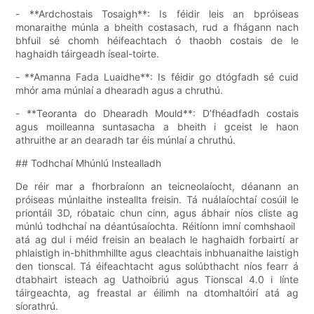
- **Ardchostais Tosaigh**: Is féidir leis an bpróiseas
monaraithe múnla a bheith costasach, rud a fhágann nach
bhfuil sé chomh héifeachtach ó thaobh costais de le
haghaidh táirgeadh íseal-toirte.
- **Amanna Fada Luaidhe**: Is féidir go dtógfadh sé cuid
mhór ama múnlaí a dhearadh agus a chruthú.
- **Teoranta do Dhearadh Mould**: D’fhéadfadh costais
agus moilleanna suntasacha a bheith i gceist le haon
athruithe ar an dearadh tar éis múnlaí a chruthú.
## Todhchaí Mhúnlú Instealladh
De réir mar a fhorbraíonn an teicneolaíocht, déanann an
próiseas múnlaithe insteallta freisin. Tá nuálaíochtaí cosúil le
priontáil 3D, róbataic chun cinn, agus ábhair níos cliste ag
múnlú todhchaí na déantúsaíochta. Réitíonn imní comhshaoil ​​
atá ag dul i méid freisin an bealach le haghaidh forbairtí ar
phlaistigh in-bhithmhillte agus cleachtais inbhuanaithe laistigh
den tionscal. Tá éifeachtacht agus solúbthacht níos fearr á
dtabhairt isteach ag Uathoibriú agus Tionscal 4.0 i línte
táirgeachta, ag freastal ar éilimh na dtomhaltóirí atá ag
síorathrú.