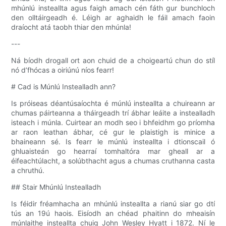
mhúnlú insteallta agus faigh amach cén fáth gur bunchloch
den olltáirgeadh é. Léigh ar aghaidh le fáil amach faoin
draíocht atá taobh thiar den mhúnla!
---
Ná bíodh drogall ort aon chuid de a choigeartú chun do stíl
nó d’fhócas a oiriúnú níos fearr!
# Cad is Múnlú Instealladh ann?
Is próiseas déantúsaíochta é múnlú insteallta a chuireann ar
chumas páirteanna a tháirgeadh trí ábhar leáite a instealladh
isteach i múnla. Cuirtear an modh seo i bhfeidhm go príomha
ar raon leathan ábhar, cé gur le plaistigh is minice a
bhaineann sé. Is fearr le múnlú insteallta i dtionscail ó
ghluaisteán go hearraí tomhaltóra mar gheall ar a
éifeachtúlacht, a solúbthacht agus a chumas cruthanna casta
a chruthú.
## Stair Mhúnlú Instealladh
Is féidir fréamhacha an mhúnlú insteallta a rianú siar go dtí
tús an 19ú haois. Eisíodh an chéad phaitinn do mheaisín
múnlaithe insteallta chuig John Wesley Hyatt i 1872. Ní le