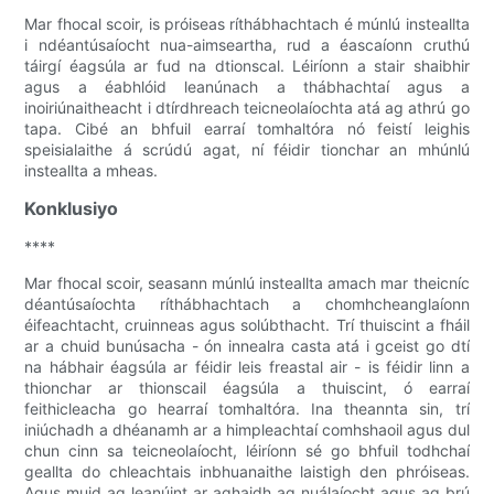
Mar fhocal scoir, is próiseas ríthábhachtach é múnlú insteallta
i ndéantúsaíocht nua-aimseartha, rud a éascaíonn cruthú
táirgí éagsúla ar fud na dtionscal. Léiríonn a stair shaibhir
agus a éabhlóid leanúnach a thábhachtaí agus a
inoiriúnaitheacht i dtírdhreach teicneolaíochta atá ag athrú go
tapa. Cibé an bhfuil earraí tomhaltóra nó feistí leighis
speisialaithe á scrúdú agat, ní féidir tionchar an mhúnlú
insteallta a mheas.
Konklusiyo
****
Mar fhocal scoir, seasann múnlú insteallta amach mar theicníc
déantúsaíochta ríthábhachtach a chomhcheanglaíonn
éifeachtacht, cruinneas agus solúbthacht. Trí thuiscint a fháil
ar a chuid bunúsacha - ón innealra casta atá i gceist go dtí
na hábhair éagsúla ar féidir leis freastal air - is féidir linn a
thionchar ar thionscail éagsúla a thuiscint, ó earraí
feithicleacha go hearraí tomhaltóra. Ina theannta sin, trí
iniúchadh a dhéanamh ar a himpleachtaí comhshaoil ​​agus dul
chun cinn sa teicneolaíocht, léiríonn sé go bhfuil todhchaí
geallta do chleachtais inbhuanaithe laistigh den phróiseas.
Agus muid ag leanúint ar aghaidh ag nuálaíocht agus ag brú