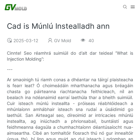
Cad is Múnlú Instealladh ann
2025-03-12
GV Mold
40
Cinnte! Seo réamhrá suimiúil do d’alt dar teideal “What is
Injection Molding”:
---
Ar smaoinigh tú riamh conas a dhéantar na táirgí plaisteacha
is fearr leat? Ó choimeádáin mharthanacha agus bréagáin
chasta go páirteanna riachtanacha feithicleach, níl an
bealach ina ndéanaimid earraí laethúla thar a bheith suimiúil.
Cuir isteach múnlú insteallta - próiseas réabhlóideach a
mhúnlaíonn amhábhair isteach sna rudaí a úsáidimid go
laethúil. San Airteagal seo, díreoimid ar intricacies mhúnlú
insteallta, ag iniúchadh a phrionsabail, buntáistí agus
feidhmeanna éagsúla a chumhachtaíonn déantúsaíocht nua-
aimseartha. Cibé an tomhaltóir fiosrach thú nó gur innealtóir
úrnua thú, bí linn agus muid ag dul isteach i ndomhan an