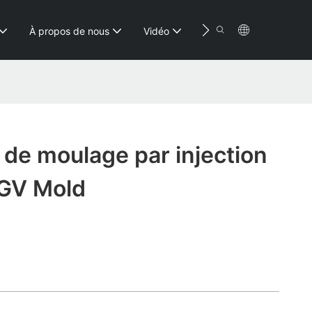
Conta
À propos de nous
Vidéo
Ressource
 de moulage par injection
 GV Mold