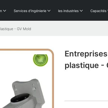
on
Services d'ingénierie
les industries
Capacités
plastique - GV Mold
Entreprises
plastique -