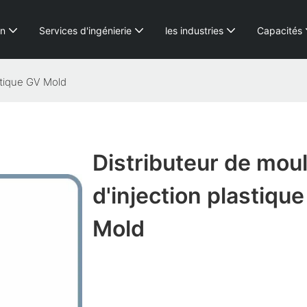
on
Services d'ingénierie
les industries
Capacités
stique GV Mold
Distributeur de mou
d'injection plastiqu
Mold