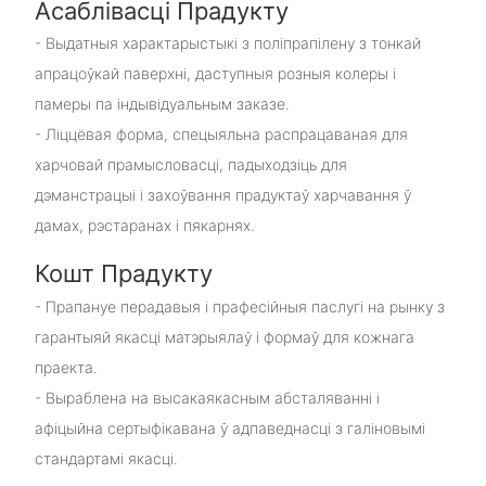
Асаблівасці Прадукту
- Выдатныя характарыстыкі з поліпрапілену з тонкай
апрацоўкай паверхні, даступныя розныя колеры і
памеры па індывідуальным заказе.
- Ліццёвая форма, спецыяльна распрацаваная для
харчовай прамысловасці, падыходзіць для
дэманстрацыі і захоўвання прадуктаў харчавання ў
дамах, рэстаранах і пякарнях.
Кошт Прадукту
- Прапануе перадавыя і прафесійныя паслугі на рынку з
гарантыяй якасці матэрыялаў і формаў для кожнага
праекта.
- Выраблена на высакаякасным абсталяванні і
афіцыйна сертыфікавана ў адпаведнасці з галіновымі
стандартамі якасці.