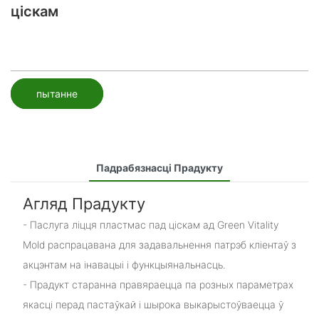
ціскам
пытанне
Падрабязнасці Прадукту
Агляд Прадукту
- Паслуга ліцця пластмас пад ціскам ад Green Vitality
Mold распрацавана для задавальнення патрэб кліентаў з
акцэнтам на інавацыі і функцыянальнасць.
- Прадукт старанна правяраецца па розных параметрах
якасці перад пастаўкай і шырока выкарыстоўваецца ў