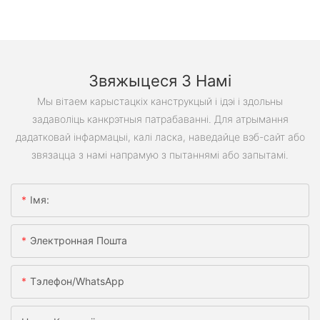
Звяжыцеся З Намі
Мы вітаем карыстацкіх канструкцый і ідэі і здольны
задаволіць канкрэтныя патрабаванні. Для атрымання
дадатковай інфармацыі, калі ласка, наведайце вэб-сайт або
звязацца з намі напрамую з пытаннямі або запытамі.
Імя:
Электронная Пошта
Тэлефон/WhatsApp