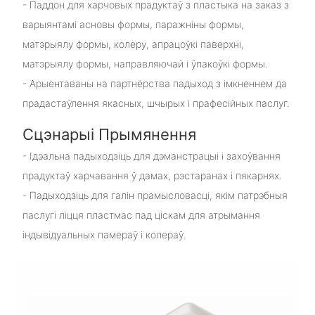
- Паддон для харчовых прадуктаў з пластыка на заказ з
варыянтамі асновы формы, паражніны формы,
матэрыялу формы, колеру, апрацоўкі паверхні,
матэрыялу формы, направляючай і ўпакоўкі формы.
- Арыентаваны на партнёрства падыход з імкненнем да
прадастаўлення якасных, шчырых і прафесійных паслуг.
Сцэнарыі Прымянення
- Ідэальна падыходзіць для дэманстрацыі і захоўвання
прадуктаў харчавання ў дамах, рэстаранах і пякарнях.
- Падыходзіць для галін прамысловасці, якім патрэбныя
паслугі ліцця пластмас пад ціскам для атрымання
індывідуальных памераў і колераў.