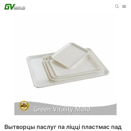
Вытворцы паслуг па ліцці пластмас пад