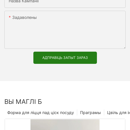
Назва Кампаніі
Задаволены
АДПРАВІЦЬ ЗАПЫТ ЗАРАЗ
ВЫ МАГЛІ Б
Форма для ліцця пад ціск посуду
Праграмы
Цвіль для і