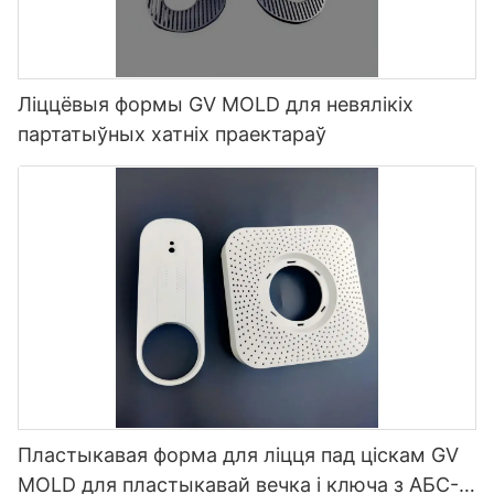
Ліццёвыя формы GV MOLD для невялікіх
партатыўных хатніх праектараў
Пластыкавая форма для ліцця пад ціскам GV
MOLD для пластыкавай вечка і ключа з АБС-