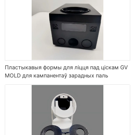
Пластыкавыя формы для ліцця пад ціскам GV
MOLD для кампанентаў зарадных паль