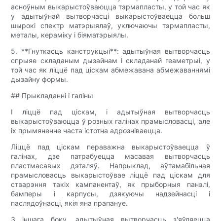
асноўным выкарыстоўваюцца тэрмапласты, у той час як
у адытыўнай вытворчасці выкарыстоўваецца больш
шырокі спектр матэрыялаў, уключаючы тэрмапласты,
металы, кераміку і біяматэрыялы.
5. **Гнуткасць канструкцыі**: адытыўная вытворчасць
спрыяе складаным дызайнам і складанай геаметрыі, у
той час як ліццё пад ціскам абмежавана абмежаваннямі
дызайну формы.
## Прыкладанні і галіны
І ліццё пад ціскам, і адытыўная вытворчасць
выкарыстоўваюцца ў розных галінах прамысловасці, але
іх прымяненне часта істотна адрозніваецца.
Ліццё пад ціскам пераважна выкарыстоўваецца ў
галінах, дзе патрабуецца масавая вытворчасць
пластмасавых дэталяў. Напрыклад, аўтамабільная
прамысловасць выкарыстоўвае ліццё пад ціскам для
стварэння такіх кампанентаў, як прыборныя панэлі,
бамперы і карпусы, дзякуючы надзейнасці і
паслядоўнасці, якія яна прапануе.
З іншага боку, адытыўная вытворчасць з'яўляецца