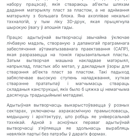
набору працэсаў, якія ствараюць аб'екты шляхам
дадання матэрыялу пласт за пластом, а не аднімання
матэрыялу з большага блока. Яна ахоплівае некалькі
тэхналогій, у тым ліку 3D-друк, якая прыцягнула
шырокую ўвагу ў апошнія гады.
Працэс адытыўнай вытворчасці звычайна ўключае
лічбавую мадэль, створаную з дапамогай праграмнага
забеспячэння аўтаматызаванага праектавання (САПР),
якая разразаецца на тонкія гарызантальныя пласты.
Затым вытворчая машына накладвае матэрыял,
напрыклад, пластык або метал, у дакладныя ўзоры для
стварэння аб'екта пласт за пластом. Такі падыход
забяспечвае высокую ступень наладжвання, хуткае
стварэнне прататыпаў і магчымасць ствараць
складаныя канструкцыі, якіх было б цяжка ці немагчыма
дасягнуць традыцыйнымі метадамі.
Адытыўная вытворчасць выкарыстоўваецца ў розных
сектарах, уключаючы аэракасмічную прамысловасць,
медыцыну і архітэктуру, што робіць яе універсальнай
тэхнікай. Адной з асноўных пераваг адытыўнай
вытворчасці з'яўляецца яе здольнасць вырабляць
невялікія партыі без патрэбы ў дарагіх формах.