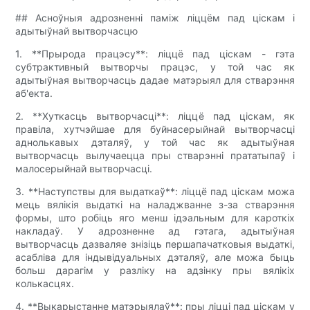
## Асноўныя адрозненні паміж ліццём пад ціскам і
адытыўнай вытворчасцю
1. **Прырода працэсу**: ліццё пад ціскам - гэта
субтрактивный вытворчы працэс, у той час як
адытыўная вытворчасць дадае матэрыял для стварэння
аб'екта.
2. **Хуткасць вытворчасці**: ліццё пад ціскам, як
правіла, хутчэйшае для буйнасерыйнай вытворчасці
аднолькавых дэталяў, у той час як адытыўная
вытворчасць вылучаецца пры стварэнні прататыпаў і
малосерыйнай вытворчасці.
3. **Наступствы для выдаткаў**: ліццё пад ціскам можа
мець вялікія выдаткі на наладжванне з-за стварэння
формы, што робіць яго менш ідэальным для кароткіх
накладаў. У адрозненне ад гэтага, адытыўная
вытворчасць дазваляе знізіць першапачатковыя выдаткі,
асабліва для індывідуальных дэталяў, але можа быць
больш дарагім у разліку на адзінку пры вялікіх
колькасцях.
4. **Выкарыстанне матэрыялаў**: пры ліцці пад ціскам у