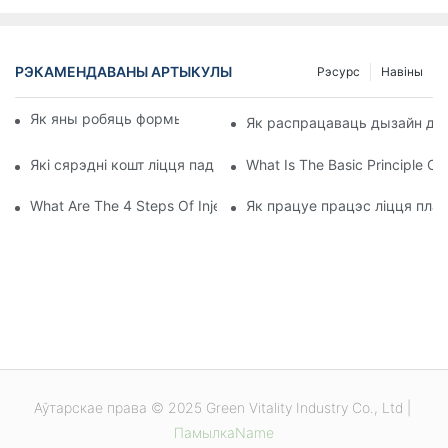
РЭКАМЕНДАВАНЫ АРТЫКУЛЫ
Рэсурс
Навіны
Як яны робяць формы для ліцця пад ціскам?
Як распрацаваць дызайн для
Які сярэдні кошт ліцця пад ціскам?
What Is The Basic Principle Of 
What Are The 4 Steps Of Injection Molding?
Як працуе працэс ліцця пла
Аўтарскае права © 2025 Green Vitality Industry Co., Ltd |
ПамылкаName