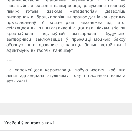
інавацыйныя рашэнні пашыраецца, разуменне нюансаў
паміж гэтымі дзвюма метадалогіямі дазволіць
вытворцам выбраць правільны працэс для іх канкрэтных
прыкладанняў. У рэшце рэшт, незалежна ад таго,
схіляецеся вы да дакладнасці ліцця пад ціскам або да
крэатыўнасці адытыўнай вытворчасці, будучыня
вытворчасці заключаецца ў прыняцці моцных бакоў
абодвух, што дазваляе стварыць больш устойлівы і
эфектыўны вытворчы ландшафт.
---
Не саромейцеся карэктаваць любую частку, каб яна
лепш адпавядала агульнаму тону і пасланню вашага
артыкула!
Ўвайсці ў кантакт з намі