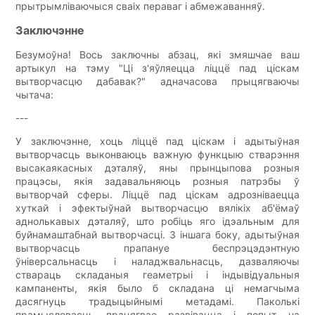
прытрымліваючыся сваіх пераваг і абмежаванняў.
Заключэнне
Безумоўна! Вось заключны абзац, які змяшчае ваш
артыкул на тэму "Ці з'яўляецца ліццё пад ціскам
вытворчасцю дабавак?" адначасова прыцягваючы
чытача:
---
У заключэнне, хоць ліццё пад ціскам і адытыўная
вытворчасць выконваюць важную функцыю стварэння
высакаякасных дэталяў, яны прынцыпова розныя
працэсы, якія задавальняюць розныя патрэбы ў
вытворчай сферы. Ліццё пад ціскам адрозніваецца
хуткай і эфектыўнай вытворчасцю вялікіх аб'ёмаў
аднолькавых дэталяў, што робіць яго ідэальным для
буйнамаштабнай вытворчасці. З іншага боку, адытыўная
вытворчасць прапануе беспрэцэдэнтную
ўніверсальнасць і наладжвальнасць, дазваляючы
ствараць складаныя геаметрыі і індывідуальныя
кампаненты, якія было б складана ці немагчыма
дасягнуць традыцыйнымі метадамі. Паколькі
прамысловасць працягвае развівацца і попыт на