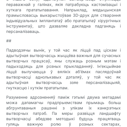
пераважнай у галінах, якія патрабуюць кастомізацыі і
хуткага прататыпавання. Напрыклад, медыцынская
прамысловасць выкарыстоўвае 3D-друк для стварэння
індывідуальных імплантатаў або прататыпаў хірургічных
інструментаў, што дазваляе дакладна падганяць і
персаналізаваць.
##
Падводзячы вынік, у той час як ліццё пад ціскам і
адытыўная вытворчасць жыццёва важныя для сучасных
вытворчых працэсаў, яны служаць розным мэтам і
падыходзяць для розных прыкладанняў. Ін'екцыйнае
ліццё вылучаецца ў вялікіх аб'ёмах паслядоўнай
вытворчасці аднолькавых дэталяў, у той час як
адытыўная вытворчасць ззяе персаналізацыяй,
гнуткасцю і хуткім прататыпам.
Разуменне адрозненняў паміж гэтымі двума метадамі
можа дапамагчы прадпрыемствам прымаць больш
абгрунтаваныя рашэнні з улікам іх канкрэтных
вытворчых патрэб. Па меры развіцця ландшафту
вытворчасці абедзве методыкі будуць працягваць
гуляць важную ролю ў розных сектарах,