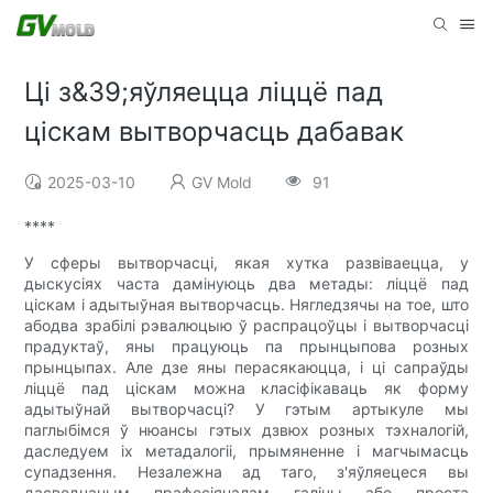
Ці з&39;яўляецца ліццё пад
ціскам вытворчасць дабавак
2025-03-10
GV Mold
91
****
У сферы вытворчасці, якая хутка развіваецца, у
дыскусіях часта дамінуюць два метады: ліццё пад
ціскам і адытыўная вытворчасць. Нягледзячы на ​​тое, што
абодва зрабілі рэвалюцыю ў распрацоўцы і вытворчасці
прадуктаў, яны працуюць па прынцыпова розных
прынцыпах. Але дзе яны перасякаюцца, і ці сапраўды
ліццё пад ціскам можна класіфікаваць як форму
адытыўнай вытворчасці? У гэтым артыкуле мы
паглыбімся ў нюансы гэтых дзвюх розных тэхналогій,
даследуем іх метадалогіі, прымяненне і магчымасць
супадзення. Незалежна ад таго, з'яўляецеся вы
дасведчаным прафесіяналам галіны або проста