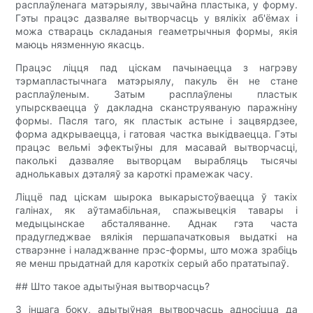
расплаўленага матэрыялу, звычайна пластыка, у форму.
Гэты працэс дазваляе вытворчасць у вялікіх аб'ёмах і
можа ствараць складаныя геаметрычныя формы, якія
маюць нязменную якасць.
Працэс ліцця пад ціскам пачынаецца з нагрэву
тэрмапластычнага матэрыялу, пакуль ён не стане
расплаўленым. Затым расплаўлены пластык
упырскваецца ў дакладна сканструяваную паражніну
формы. Пасля таго, як пластык астыне і зацвярдзее,
форма адкрываецца, і гатовая частка выкідваецца. Гэты
працэс вельмі эфектыўны для масавай вытворчасці,
паколькі дазваляе вытворцам вырабляць тысячы
аднолькавых дэталяў за кароткі прамежак часу.
Ліццё пад ціскам шырока выкарыстоўваецца ў такіх
галінах, як аўтамабільная, спажывецкія тавары і
медыцынскае абсталяванне. Аднак гэта часта
прадугледжвае вялікія першапачатковыя выдаткі на
стварэнне і наладжванне прэс-формы, што можа зрабіць
яе менш прыдатнай для кароткіх серый або прататыпаў.
## Што такое адытыўная вытворчасць?
З іншага боку, адытыўная вытворчасць адносіцца да