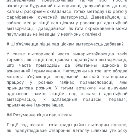
цікавіцеся будучыняй вытворчасці, далучайцеся да нас,
калі мы раскрыем складанасці гэтых метадаў і іх ролю ў
фарміраванні сучаснай вытворчасці. Даведайцеся, ці
займае месца ліццё пад ціскам у рэвалюцыі адытыўнай
вытворчасці, і даведайцеся, як гэта скрыжаванне можа
паўплываць на інавацыі ў незлічоных галінах!
# Ці з'яўляецца ліццё пад ціскам вытворчасць дабавак?
У свеце вытворчасці часта выкарыстоўваюцца такія
тэрміны, як ліццё пад ціскам і адытыўная вытворчасць,
што часта прыводзіць да блытаніны адносна іх
азначэнняў і прымянення. Нягледзячы на ​​тое, што абодва
метады з'яўляюцца неад'емнай часткай вытворчага
працэсу ў розных галінах прамысловасці, яны
прынцыпова розныя. У гэтым артыкуле мы вывучым
адрозненні паміж ліццём пад ціскам і адытыўнай
вытворчасцю, іх адпаведныя працэсы, перавагі,
прымяненне і многае іншае.
## Разуменне ліцця пад ціскам
Ліццё пад ціскам - гэта традыцыйны вытворчы працэс,
які прадугледжвае стварэнне дэталяў шляхам упырску