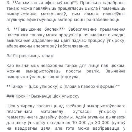
3. **Аптымізацыя эфектыўнасці**: Правільна падабраны
танаж можа павялічыць працягласць цыкла і паменшыць
выкарыстанне матэрыялаў, тым самым павысіўшы
агульную эфектыўнасць вытворчасці і рэнтабельнасць.
4. **Павышэнне бяспекі**: Забеспячэнне прымянення
належнага танажу можа прадухіліць няшчасныя выпадкі,
выкліканыя аддзяленнем цвілі падчас працэсу ўпырску,
абараняючы аператараў і абсталяванне.
## Як разлічыць танаж
Каб вызначыць неабходны танаж для ліцця пад ціскам,
можна выкарыстоўваць просты разлік. Звычайна
выкарыстоўваецца такая формула:
**Танаж = (ціск упырску) х (плошча паверхні формы)**
### Крок 1: Вызначце ціск упырску
Ціск упырску залежыць ад глейкасці выкарыстоўванага
пластычнага матэрыялу, хуткасці ўпырску і
геаметрычнага дызайну формы. Адзін агульны дыяпазон
для ціску ўпырску складае ад 10 000 да 30 000 фунтаў
на квадратны цаля, але гэта можа вар'іравацца ў