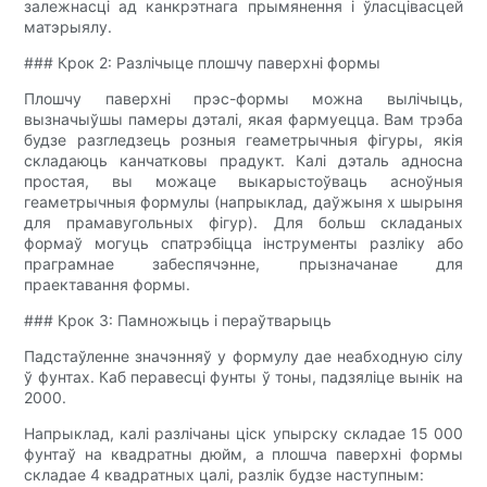
залежнасці ад канкрэтнага прымянення і ўласцівасцей
матэрыялу.
### Крок 2: Разлічыце плошчу паверхні формы
Плошчу паверхні прэс-формы можна вылічыць,
вызначыўшы памеры дэталі, якая фармуецца. Вам трэба
будзе разгледзець розныя геаметрычныя фігуры, якія
складаюць канчатковы прадукт. Калі дэталь адносна
простая, вы можаце выкарыстоўваць асноўныя
геаметрычныя формулы (напрыклад, даўжыня х шырыня
для прамавугольных фігур). Для больш складаных
формаў могуць спатрэбіцца інструменты разліку або
праграмнае забеспячэнне, прызначанае для
праектавання формы.
### Крок 3: Памножыць і пераўтварыць
Падстаўленне значэнняў у формулу дае неабходную сілу
ў фунтах. Каб перавесці фунты ў тоны, падзяліце вынік на
2000.
Напрыклад, калі разлічаны ціск упырску складае 15 000
фунтаў на квадратны дюйм, а плошча паверхні формы
складае 4 квадратных цалі, разлік будзе наступным: