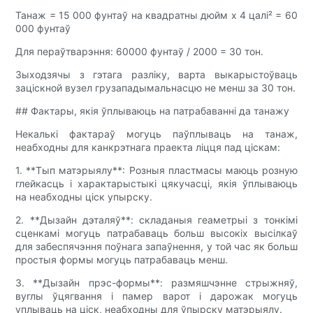
Танаж = 15 000 фунтаў на квадратны дюйм х 4 цалі² = 60
000 фунтаў
Для пераўтварэння: 60000 фунтаў / 2000 = 30 тон.
Зыходзячы з гэтага разліку, варта выкарыстоўваць
заціскной вузел грузападымальнасцю не менш за 30 тон.
## Фактары, якія ўплываюць на патрабаванні да танажу
Некалькі фактараў могуць паўплываць на танаж,
неабходны для канкрэтнага праекта ліцця пад ціскам:
1. **Тып матэрыялу**: Розныя пластмасы маюць розную
глейкасць і характарыстыкі цякучасці, якія ўплываюць
на неабходны ціск упырску.
2. **Дызайн дэталяў**: складаныя геаметрыі з тонкімі
сценкамі могуць патрабаваць больш высокіх высілкаў
для забеспячэння поўнага запаўнення, у той час як больш
простыя формы могуць патрабаваць менш.
3. **Дызайн прэс-формы**: размяшчэнне стрыжняў,
вуглы ўцягвання і памер варот і дарожак могуць
уплываць на ціск, неабходны для ўпырску матэрыялу.