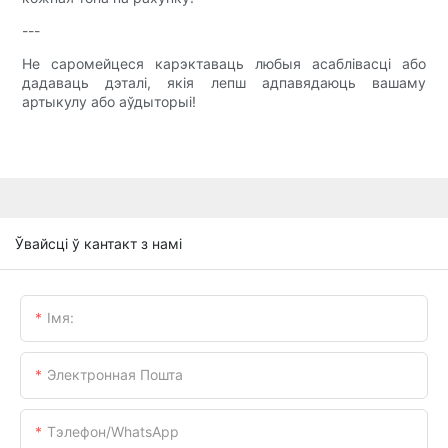
---
Не саромейцеся карэктаваць любыя асаблівасці або
дадаваць дэталі, якія лепш адпавядаюць вашаму
артыкулу або аўдыторыі!
Ўвайсці ў кантакт з намі
Імя:
Электронная Пошта
Тэлефон/WhatsApp