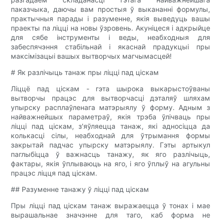
паказчыка, даючы вам простыя ў выкананні формулы,
практычныя парады і разуменне, якія выведуць вашы
праекты па ліцці на новы ўзровень. Акуніцеся і адкрыйце
для сябе інструменты і веды, неабходныя для
забеспячэння стабільнай і якаснай прадукцыі пры
максімізацыі вашых вытворчых магчымасцей!
# Як разлічыць танаж пры ліцці пад ціскам
Ліццё пад ціскам - гэта шырока выкарыстоўваны
вытворчы працэс для вытворчасці дэталяў шляхам
упырску расплаўленага матэрыялу ў форму. Адным з
найважнейшых параметраў, якія трэба ўлічваць пры
ліцці пад ціскам, з'яўляецца танаж, які адносіцца да
колькасці сілы, неабходнай для ўтрымання формы
закрытай падчас упырску матэрыялу. Гэты артыкул
паглыбіцца ў важнасць танажу, як яго разлічыць,
фактары, якія ўплываюць на яго, і яго ўплыў на агульны
працэс ліцця пад ціскам.
## Разуменне танажу ў ліцці пад ціскам
Пры ліцці пад ціскам танаж выражаецца ў тонах і мае
вырашальнае значэнне для таго, каб форма не