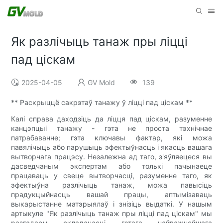
Як разлічыць танаж пры ліцці
пад ціскам
2025-04-05
GV Mold
139
** Раскрыццё сакрэтаў танажу ў ліцці пад ціскам **
Калі справа даходзіць да ліцця пад ціскам, разуменне
канцэпцыі танажу - гэта не проста тэхнічнае
патрабаванне; гэта ключавы фактар, які можа
павялічыць або парушыць эфектыўнасць і якасць вашага
вытворчага працэсу. Незалежна ад таго, з'яўляецеся вы
дасведчаным экспертам або толькі пачынаеце
працаваць у свеце вытворчасці, разуменне таго, як
эфектыўна разлічыць танаж, можа павысіць
прадукцыйнасць вашай працы, аптымізаваць
выкарыстанне матэрыялаў і знізіць выдаткі. У нашым
артыкуле "Як разлічыць танаж пры ліцці пад ціскам" мы
разгадаем складанасці гэтага найважнейшага