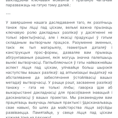
паразважаць на гэтую тэму далей.:
---
У завяршэнне нашага даследавання таго, як разлічыць
танаж пры ліцці пад ціскам, вельмі важна прызнаць
ключавую ролю дакладных разлікаў у дасягненні не
толькі эфектыўнасці, але і якасці прадукцыі ў гэтым
складаным вытворчым працэсе. Разуменне зменных,
такіх як тып матэрыялу, геаметрыя дэталяў і
канструкцыя прэс-формы, дазваляе вам прымаць
абгрунтаваныя рашэнні, якія могуць значна палепшыць
вынікі вытворчасці. Паглыбляючыся ў гэты найважнейшы
аспект ліцця пад ціскам, улічвайце больш шырокія
наступствы вашых разлікаў: ад аптымізацыі выдаткаў на
абсталяванне да забеспячэння ўстойлівасці вашых
метадаў вытворчасці. У рэшце рэшт, засваенне разлікаў
танажу - гэта не толькі лічбы; гаворка ідзе аб
выкарыстанні дакладнасці для прасоўвання інавацый і
дасканаласці ў вашых праектах. Мы рэкамендуем вам
працягваць вывучаць лепшыя практыкі і ўдасканальваць
свае навыкі, бо шлях да майстэрства ліцця заўсёды
развіваецца. Памятайце, у свеце ліцця пад ціскам
кожная тона на рахунку!