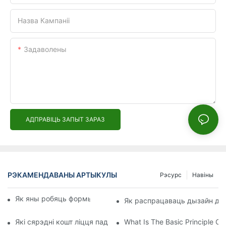
Назва Кампаніі
Задаволены
АДПРАВІЦЬ ЗАПЫТ ЗАРАЗ
РЭКАМЕНДАВАНЫ АРТЫКУЛЫ
Рэсурс
Навіны
Як яны робяць формы для ліцця пад ціскам?
Як распрацаваць дызайн для
Які сярэдні кошт ліцця пад ціскам?
What Is The Basic Principle Of 