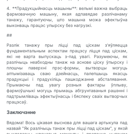
4. **Прадукцыйнасць машыны**: вельмі важна выбраць
фармовачную машыну, якая адпавядае разлічанаму
танажу, гарантуючы, што машына можа эфектыўна
выконваць працэс упырску без нагрузкі.
##
Разлік танажу пры ліцці пад ціскам з'яўляецца
фундаментальным аспектам працэсу ліцця пад ціскам,
які не варта выпускаць з-пад увагі. Разумеючы, як
разлічыць неабходны танаж на аснове ціску ўпырску і
плошчы паверхні прэс-формы, вытворцы могуць
аптымізаваць сваю дзейнасць, палепшыць якасць
прадукцыі і прадухіліць пашкоджанне абсталявання.
Прымаючы пад увагу розныя фактары ўплыву,
фармоўшчыкі могуць прымаць абгрунтаваныя рашэнні і
падтрымліваць эфектыўнасць і бяспеку сваіх вытворчых
працэсаў.
Заключэнне
Вядома! Вось цікавая выснова для вашага артыкула пад
назвай "Як разлічыць танаж пры ліцці пад ціскам", у якой
выкладзены ключавыя моманты і прапануе чытачам