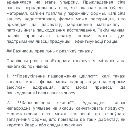
адчынялася на этапе ўпырску. Прыкладзеная сіла
павінна пераадольваць ціск, які аказвае расплаўлены
матэрыял, калі ён трапляе ў паражніну формы. Калі сіла
заціску недастатковая, форма можа раскрыцца, што
прывядзе да дэфектаў, марнавання матэрыялу і
патэнцыйнага пашкоджання абсталявання. Такім чынам,
разлік правільнага танажу вельмі важны для
падтрымання якасці прадукцыі і эфектыўнасці працы.
## Важнасць правільных разлікаў танажу
Правільны разлік неабходнага танажу вельмі важны па
некалькіх прычынах:
1. **Прадухіленне пашкоджання цвіллю**: калі танаж
занадта малы, форма можа падвяргацца празмерным
высілкам адкрыцця, што можа прывесці да
пашкоджання і павышанага зносу.
2. **Забеспячэнне якасці**: Адпаведны танаж
непасрэдна ўплывае на якасць канчатковага прадукту.
Недастатковая сіла можа прывесці да няпоўнага
запаўнення формы, што прывядзе да такіх дэфектаў, як
кароткія ўдары або сляды апускання.