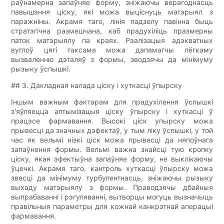
раўнамерна запаўняе форму, зніжаючы верагоднасць
павышэння ціску, які можа выціснуць матэрыял з
паражніны. Акрамя таго, лінія падзелу павінна быць
стратэгічна размешчана, каб прадухіліць празмерны
паток матэрыялу па краях. Рэалізацыя адэкватных
вуглоў цягі таксама можа дапамагчы лёгкаму
вызваленню дэталяў з формы, зводзячы да мінімуму
рызыку ўспышкі.
## 3. Дакладная налада ціску і хуткасці ўпырску
Іншым важным фактарам для прадухілення ўспышкі
з'яўляецца аптымізацыя ціску ўпырску і хуткасці ў
працэсе фармавання. Высокі ціск упырску можа
прывесці да значных дэфектаў, у тым ліку ўспышкі, у той
час як вельмі нізкі ціск можа прывесці да няпоўнага
запаўнення формы. Вельмі важна знайсці тую кропку
ціску, якая эфектыўна запаўняе форму, не выклікаючы
ўцечкі. Акрамя таго, кантроль хуткасці ўпырску можа
звесці да мінімуму турбулентнасць, зніжаючы рызыку
выхаду матэрыялу з формы. Праводзячы дбайныя
выпрабаванні і рэгуляванні, вытворцы могуць вызначыць
правільныя параметры для кожнай канкрэтнай аперацыі
фармавання.