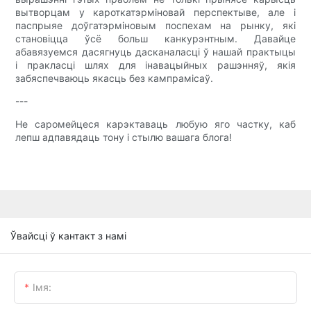
вытворцам у кароткатэрміновай перспектыве, але і
паспрыяе доўгатэрміновым поспехам на рынку, які
становіцца ўсё больш канкурэнтным. Давайце
абавязуемся дасягнуць дасканаласці ў нашай практыцы
і пракласці шлях для інавацыйных рашэнняў, якія
забяспечваюць якасць без кампрамісаў.
---
Не саромейцеся карэктаваць любую яго частку, каб
лепш адпавядаць тону і стылю вашага блога!
Ўвайсці ў кантакт з намі
Імя: