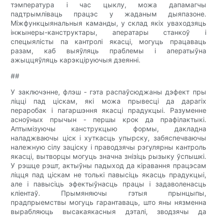
тэмпература і час цыклу, можа дапамагчы
падтрымліваць працэс у жаданым дыяпазоне.
Міжфункцыянальныя каманды, у склад якіх уваходзяць
інжынеры-канструктары, аператары станкоў і
спецыялісты па кантролі якасці, могуць працаваць
разам, каб выяўляць праблемы і аператыўна
ажыццяўляць карэкціруючыя дзеянні.
##
У заключэнне, флэш - гэта распаўсюджаны дэфект пры
ліцці пад ціскам, які можа прывесці да дарагіх
пераробак і пагаршэння якасці прадукцыі. Разуменне
асноўных прычын - першы крок да прафілактыкі.
Аптымізуючы канструкцыю формы, дакладна
наладжваючы ціск і хуткасць упырску, забяспечваючы
належную сілу заціску і праводзячы рэгулярны кантроль
якасці, вытворцы могуць значна знізіць рызыку ўспышкі.
У рэшце рэшт, актыўны падыход да кіравання працэсам
ліцця пад ціскам не толькі павысіць якасць прадукцыі,
але і павысіць эфектыўнасць працы і задаволенасць
кліентаў. Прымяняючы гэтыя прынцыпы,
прадпрыемствы могуць гарантаваць, што яны нязменна
вырабляюць высакаякасныя дэталі, зводзячы да