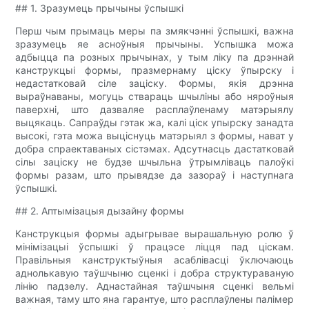
## 1. Зразумець прычыны ўспышкі
Перш чым прымаць меры па змякчэнні ўспышкі, важна
зразумець яе асноўныя прычыны. Успышка можа
адбыцца па розных прычынах, у тым ліку па дрэннай
канструкцыі формы, празмернаму ціску ўпырску і
недастатковай сіле заціску. Формы, якія дрэнна
выраўнаваны, могуць ствараць шчыліны або няроўныя
паверхні, што дазваляе расплаўленаму матэрыялу
выцякаць. Сапраўды гэтак жа, калі ціск упырску занадта
высокі, гэта можа выціснуць матэрыял з формы, нават у
добра спраектаваных сістэмах. Адсутнасць дастатковай
сілы заціску не будзе шчыльна ўтрымліваць палоўкі
формы разам, што прывядзе да зазораў і наступнага
ўспышкі.
## 2. Аптымізацыя дызайну формы
Канструкцыя формы адыгрывае вырашальную ролю ў
мінімізацыі ўспышкі ў працэсе ліцця пад ціскам.
Правільныя канструктыўныя асаблівасці ўключаюць
аднолькавую таўшчыню сценкі і добра структураваную
лінію падзелу. Аднастайная таўшчыня сценкі вельмі
важная, таму што яна гарантуе, што расплаўлены палімер