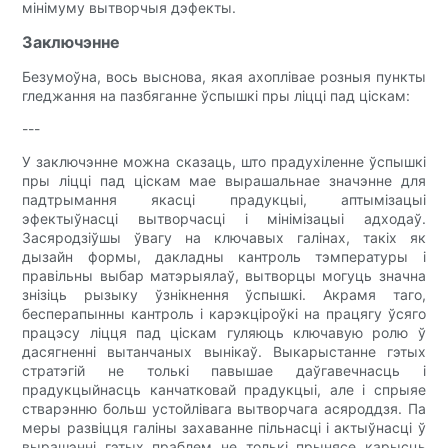
мінімуму вытворчыя дэфекты.
Заключэнне
Безумоўна, вось выснова, якая ахоплівае розныя пункты
гледжання на пазбяганне ўспышкі пры ліцці пад ціскам:
---
У заключэнне можна сказаць, што прадухіленне ўспышкі
пры ліцці пад ціскам мае вырашальнае значэнне для
падтрымання якасці прадукцыі, аптымізацыі
эфектыўнасці вытворчасці і мінімізацыі адходаў.
Засяродзіўшы ўвагу на ключавых галінах, такіх як
дызайн формы, дакладны кантроль тэмпературы і
правільны выбар матэрыялаў, вытворцы могуць значна
знізіць рызыку ўзнікнення ўспышкі. Акрамя таго,
бесперапынны кантроль і карэкціроўкі на працягу ўсяго
працэсу ліцця пад ціскам гуляюць ключавую ролю ў
дасягненні вытанчаных вынікаў. Выкарыстанне гэтых
стратэгій не толькі павышае даўгавечнасць і
прадукцыйнасць канчатковай прадукцыі, але і спрыяе
стварэнню больш устойлівага вытворчага асяроддзя. Па
меры развіцця галіны захаванне пільнасці і актыўнасці ў
вырашэнні гэтых праблем не толькі прынясе карысць