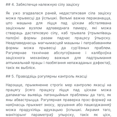
## 4. Забяспечце належную сілу заціску
Як ужо згадвалася раней, недастатковая сіла заціску
можа прывесці да ўспышкі. Вельмі важна пераканацца,
што машына для ліцця пад ціскам абсталявана
заціскным вузлом адпаведнага памеру, які можа
ствараць дастатковую сілу, каб трывала ўтрымліваць
палоўкі формы разам падчас працэсу ўпырску.
Неадпаведнасць магчымасцей машыны і патрабаванням
формы можа прывесці да сур'ёзных праблем.
Рэгулярнае тэхнічнае абслугоўванне і каліброўка
заціскнога механізму важныя для падтрымання
аптымальнай працы і пазбягання непажаданых дэфектаў,
такіх як выбліск.
## 5. Праводзіць рэгулярны кантроль якасці
Нарэшце, прымяненне строгіх мер кантролю якасці на
працягу ўсяго працэсу ліцця пад ціскам можа
дапамагчы выявіць патэнцыйныя праблемы да таго, як
яны абвастрыцца. Рэгулярная праверка прэс-формаў на
наяўнасць прыкмет зносу, зрушэння або пашкоджанняў
можа прадухіліць адукацыю ўспышкі. Акрамя таго,
маніторынг параметраў упырску, такіх як ціск,