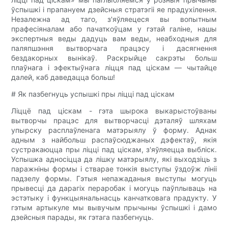
ўспышкі і прапануем дзейсныя стратэгіі яе прадухілення.
Незалежна ад таго, з'яўляецеся вы вопытным
прафесіяналам або пачаткоўцам у гэтай галіне, нашы
экспертныя веды дадуць вам веды, неабходныя для
паляпшэння вытворчага працэсу і дасягнення
бездакорных вынікаў. Раскрыйце сакрэты больш
плаўнага і эфектыўнага ліцця пад ціскам — чытайце
далей, каб даведацца больш!
# Як пазбегнуць успышкі пры ліцці пад ціскам
Ліццё пад ціскам - гэта шырока выкарыстоўваны
вытворчы працэс для вытворчасці дэталяў шляхам
упырску расплаўленага матэрыялу ў форму. Аднак
адным з найбольш распаўсюджаных дэфектаў, якія
сустракаюцца пры ліцці пад ціскам, з'яўляецца выбліск.
Успышка адносіцца да лішку матэрыялу, які выходзіць з
паражніны формы і стварае тонкія выступы ўздоўж лініі
падзелу формы. Гэтыя непажаданыя выступы могуць
прывесці да дарагіх пераробак і могуць паўплываць на
эстэтыку і функцыянальнасць канчатковага прадукту. У
гэтым артыкуле мы вывучым прычыны ўспышкі і дамо
дзейсныя парады, як гэтага пазбегнуць.