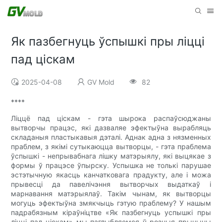
Як пазбегнуць ўспышкі пры ліцці
пад ціскам
2025-04-08
GV Mold
82
****
Ліццё пад ціскам - гэта шырока распаўсюджаны
вытворчы працэс, які дазваляе эфектыўна вырабляць
складаныя пластыкавыя дэталі. Аднак адна з нязменных
праблем, з якімі сутыкаюцца вытворцы, - гэта праблема
ўспышкі - непрывабнага лішку матэрыялу, які выцякае з
формы ў працэсе ўпырску. Успышка не толькі парушае
эстэтычную якасць канчатковага прадукту, але і можа
прывесці да павелічэння вытворчых выдаткаў і
марнавання матэрыялаў. Такім чынам, як вытворцы
могуць эфектыўна змякчыць гэтую праблему? У нашым
падрабязным кіраўніцтве «Як пазбегнуць успышкі пры
ліцці пад ціскам» мы паглыбляемся ў розныя прычыны