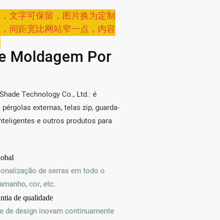
点，文字可保留，图片换为定制
），间距宽比网站窄一点，内容
）
e Moldagem Por
Shade Technology Co., Ltd.: é
pérgolas externas, telas zip, guarda-
inteligentes e outros produtos para
lobal
onalização de serras em todo o
amanho, cor, etc.
tia de qualidade
 e de design inovam continuamente