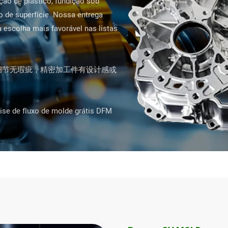
ão de plástico, fundição sob
 de superfície. Nossa entrega
escolha mais favorável nas listas
图细节无瑕疵，精密加工件有设计感或
ise de fluxo de molde grátis DFM