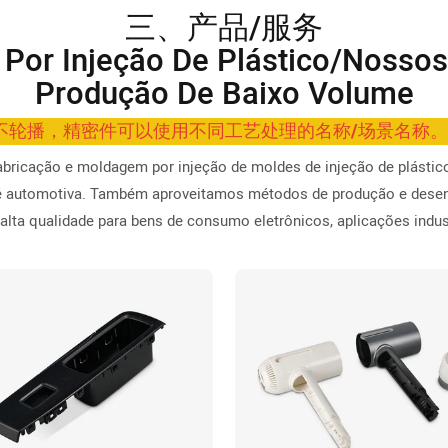
三、产品/服务
Por Injeção De Plástico/nossos
Produção De Baixo Volume
2，不轮播，精密件可以使用不同工艺处理的名称/场景名称
abricação e moldagem por injeção de moldes de injeção de plástic
té automotiva. Também aproveitamos métodos de produção e desen
 alta qualidade para bens de consumo eletrônicos, aplicações indust