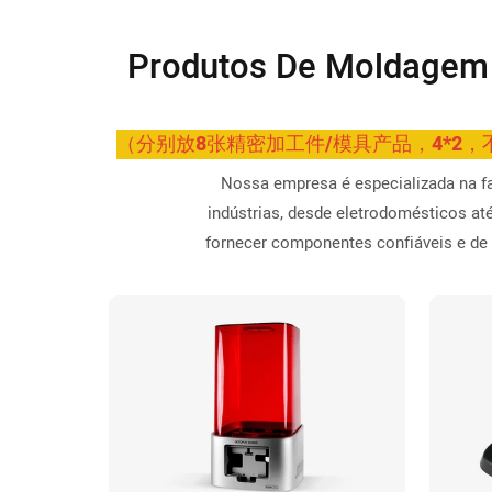
Produtos De Moldagem 
（分别放8张精密加工件/模具产品，4*
Nossa empresa é especializada na f
indústrias, desde eletrodomésticos a
fornecer componentes confiáveis ​​e de