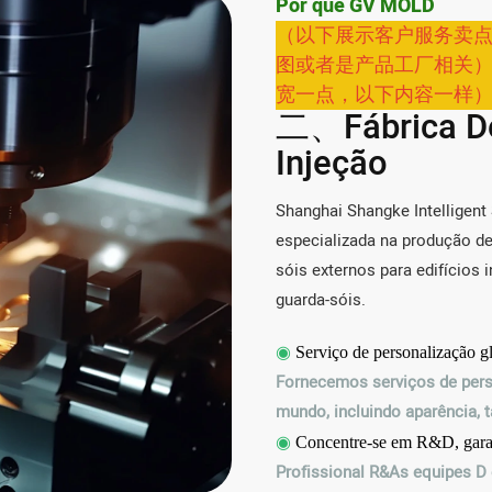
Por que GV MOLD
（以下展示客户服务卖
图或者是产品工厂相关
宽一点，以下内容一样
二、Fábrica D
Injeção
Shanghai Shangke Intelligent 
especializada na produção de 
sóis externos para edifícios 
guarda-sóis.
◉
Serviço de personalização g
Fornecemos serviços de pers
mundo, incluindo aparência, t
◉
Concentre-se em R&D, garan
Profissional R&As equipes D