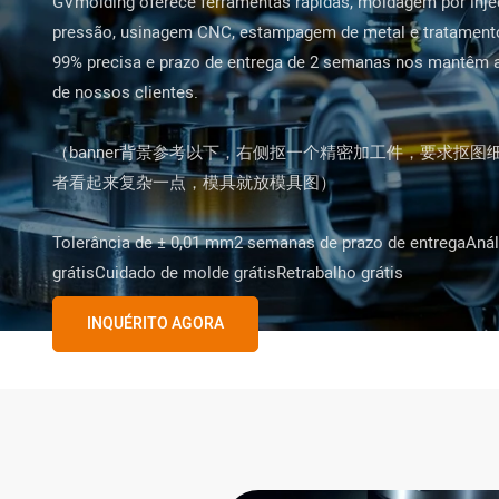
GVmolding oferece ferramentas rápidas, moldagem por injeç
pressão, usinagem CNC, estampagem de metal e tratamento
99% precisa e prazo de entrega de 2 semanas nos mantêm a 
de nossos clientes.
（banner背景参考以下，右侧抠一个精密加工件，要求抠
者看起来复杂一点，模具就放模具图）
Tolerância de ± 0,01 mm2 semanas de prazo de entregaAnál
grátisCuidado de molde grátisRetrabalho grátis
INQUÉRITO AGORA