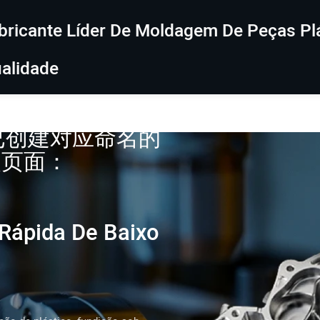
bricante Líder De Moldagem De Peças Plá
alidade
De Plástico
ão，已创建对应命名的
改页面：
 Rápida De Baixo