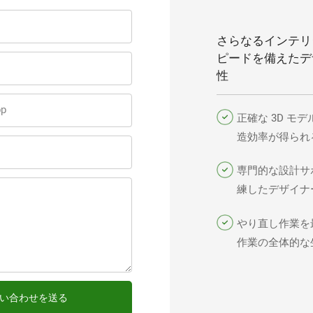
さらなるインテリ
ピードを備えたデザ
性
p
正確な 3D モ
造効率が得られ
ズします。
専門的な設計サ
練したデザイナ
ームを擁する
やり直し作業を
作業の全体的な
上させます。
い合わせを送る