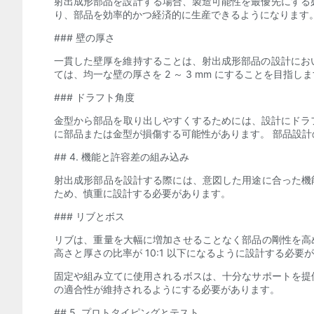
射出成形部品を設計する場合、製造可能性を最優先にする
り、部品を効率的かつ経済的に生産できるようになります
### 壁の厚さ
一貫した壁厚を維持することは、射出成形部品の設計にお
ては、均一な壁の厚さを 2 ～ 3 mm にすることを目
### ドラフト角度
金型から部品を取り出しやすくするためには、設計にドラフ
に部品または金型が損傷する可能性があります。 部品設
## 4. 機能と許容差の組み込み
射出成形部品を設計する際には、意図した用途に合った機
ため、慎重に設計する必要があります。
### リブとボス
リブは、重量を大幅に増加させることなく部品の剛性を高
高さと厚さの比率が 10:1 以下になるように設計する必要
固定や組み立てに使用されるボスは、十分なサポートを提
の適合性が維持されるようにする必要があります。
## 5. プロトタイピングとテスト