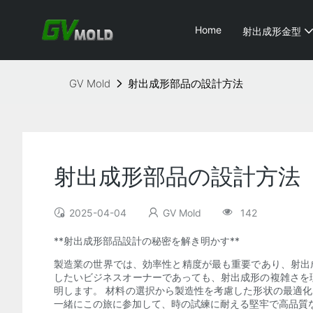
Home
射出成形金型
GV Mold
射出成形部品の設計方法
射出成形部品の設計方法
2025-04-04
GV Mold
142
**射出成形部品設計の秘密を解き明かす**
製造業の世界では、効率性と精度が最も重要であり、射出
したいビジネスオーナーであっても、射出成形の複雑さを
明します。 材料の選択から製造性を考慮した形状の最適
一緒にこの旅に参加して、時の試練に耐える堅牢で高品質