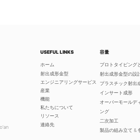
USEFUL LINKS
容量
ホーム
プロトタイピングと
射出成形金型
射出成形金型の設
エンジニアリングサービス
プラスチック射出
産業
インサート成形
機能
オーバーモールデ
私たちについて
ング
リソース
、
二次加工
連絡先
o'an
製品の組み立て & 