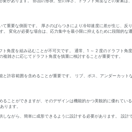
必要があります。 部品の形状、壁の厚さ、ドラフト角度などの要素は、
。
いて重要な側面です。 厚さのばらつきにより冷却速度に差が生じ、反り
指します。 変化が必要な場合は、応力集中を最小限に抑えるために段階的
ト角度を組み込むことが不可欠です。 通常、1 ～ 2 度のドラフト角
計の複雑さに応じてドラフト角度を慎重に検討することが重要です。
能と許容範囲を含めることが重要です。 リブ、ボス、アンダーカット
めることができますが、そのデザインは機能的かつ美観的に優れている
があります。
供しながら、簡単に成形できるように設計する必要があります。 設計