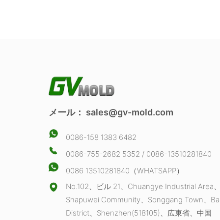
メール：
sales@gv-mold.com
0086-158 1383 6482
0086-755-2682 5352 / 0086-13510281840
0086 13510281840（WHATSAPP）
No.102、ビル 21、Chuangye Industrial Area
Shapuwei Community、Songgang Town、Ba
District、Shenzhen(518105)、広東省、中国