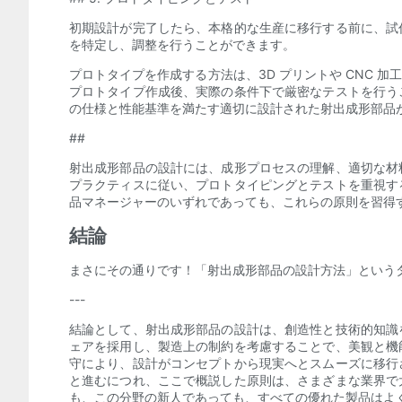
初期設計が完了したら、本格的な生産に移行する前に、試
を特定し、調整を行うことができます。
プロトタイプを作成する方法は、3D プリントや CNC
プロトタイプ作成後、実際の条件下で厳密なテストを行う
の仕様と性能基準を満たす適切に設計された射出成形部品
##
射出成形部品の設計には、成形プロセスの理解、適切な材
プラクティスに従い、プロトタイピングとテストを重視す
品マネージャーのいずれであっても、これらの原則を習得
結論
まさにその通りです！「射出成形部品の設計方法」という
---
結論として、射出成形部品の設計は、創造性と技術的知識
ェアを採用し、製造上の制約を考慮することで、美観と機
守により、設計がコンセプトから現実へとスムーズに移行
と進むにつれ、ここで概説した原則は、さまざまな業界で
も、この分野の新人であっても、すべての優れた製品はよ