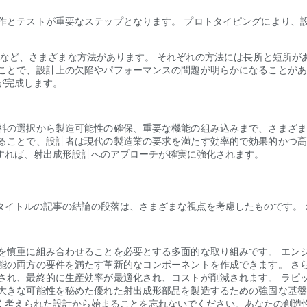
作とテストが重要なステップとなります。 プロトタイピングにより、
 加工など、さまざまな方法があります。 それぞれの方法には長所と短所
ことで、設計上の欠陥やパフォーマンスの問題が明らかになることがあ
が完成します。
料の選択から製造可能性の確保、重要な機能の組み込みまで、さまざま
ることで、設計者は現代の製造業の要求を満たす効率的で効果的かつ高
すれば、射出成形設計へのアプローチが確実に強化されます。
タイトルの記事の結論の段落は、さまざまな視点を考慮したものです。
を慎重に組み合わせることを必要とする多面的な取り組みです。 エン
能の両方の要件を満たす革新的なコンポーネントを作成できます。 さ
され、最終的に生産効率が最適化され、コストが削減されます。 ラピ
大きな可能性を秘めた優れた射出成形部品を製造するための強固な基盤
く考えられた設計から始まることを忘れないでください。あなたの創造