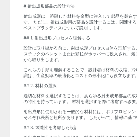
# 射出成形部品の設計方法
射出成形は、溶融した材料を金型に注入して部品を製造す
す。 ただし、射出成形用の部品を設計するには、関連す
ベストプラクティスについて説明します。
## 1. 射出成形プロセスを理解する
設計に取り掛かる前に、射出成形プロセス自体を理解する
スチックのペレットまたは顆粒がホッパーに投入され、溶
から取り出します。
これらの手順を理解することで、設計者は材料の収縮、冷
識は、生産効率の最適化とコストの最小化にも役立ちます
## 2. 材料の選択
適切な材料を選択することは、あらゆる射出成形部品の成
の特性を持っています。 材料を選択する際に考慮すべき
射出成形に使用される一般的な材料には、ポリプロピレン (PP
それぞれ長所と短所があります。 したがって、情報に基
## 3. 製造性を考慮した設計