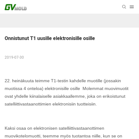
Onnistunut T1 uusille elektronisille osille
2019-07-30
22. heinäkuuta teimme T1-testin kahdelle muotille (jossakin
muotissa 4 onteloa) elektronisille osille Molemmat muovimuotit
ovat yhdelle kiinalaiselle asiakkaallemme, joka on erikoistunut
satelliittivastaanottimien elektronisiin tuotteisiin.
Kaksi osaa on elektronisen satelliittivastaanottimen
muovikotelomuotti, teemme myös tuotantoa niille, kun se on