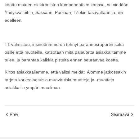
koottu muiden elektronisten komponenttien kanssa, se viedään
Yhdysvaltoihin, Saksaan, Puolaan, Tšekin tasavaltaan ja niin
edelleen.
T1 valmistuu, insinöörimme on tehnyt parannusraportin sekä
osille että muoteille. katsotaan mitä palautetta asiakkailtamme
tulee. ja parantaa kaikkia pisteitä ennen seuraavaa koetta.
Kiitos asiakkaallemme, että valitsi meidät Aiomme jatkossakin
tarjota korkealaatuisia muoviruiskumuotteja ja -muotteja
asiakkaille ympäri maailmaa.
Prev
Seuraava