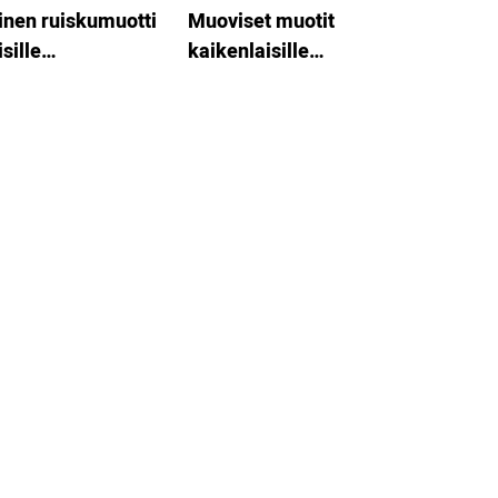
nen ruiskumuotti
Muoviset muotit
sille
kaikenlaisille
yslaatikoille
kotitaloustuotteille