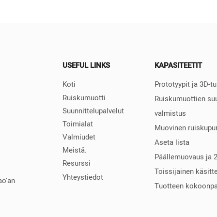
USEFUL LINKS
KAPASITEETIT
Koti
Prototyypit ja 3D-t
Ruiskumuotti
Ruiskumuottien suu
Suunnittelupalvelut
valmistus
Toimialat
Muovinen ruiskupur
Valmiudet
Aseta lista
Meistä.
Päällemuovaus ja 
Resurssi
Toissijainen käsitt
Yhteystiedot
ao'an
Tuotteen kokoonp