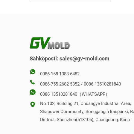
Käänteinen muotti
Pysty muotti
Sähköposti:
sales@gv-mold.com
0086-158 1383 6482
0086-755-2682 5352 / 0086-13510281840
0086 13510281840（WHATSAPP）
No.102, Building 21, Chuangye Industrial Area,
Shapuwei Community, Songgangin kaupunki, B
District, Shenzhen(518105), Guangdong, Kiina