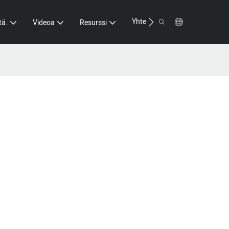
Yhteystiedot
tä.
Videoa
Resurssi