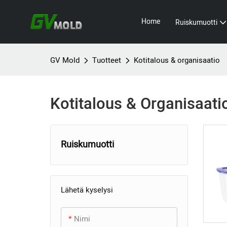
Home
Ruiskumuotti
GV Mold
Tuotteet
Kotitalous & organisaatio
Kotitalous & Organisaati
Ruiskumuotti
+
Kodinkoneiden muotti
Lähetä kyselysi
+
Viihde-elektroniikan muotti
TV-muotti
+
Teollinen ruiskumuotti
Hiustenkuivaaja muotti
Langattomien
Nimi
kuulokkeiden