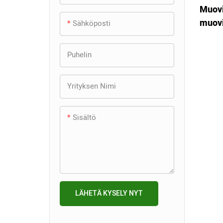
+
Autojen ruiskumuotti
Pölynimurin muotti
Tulostimen muotti
Muovi
latauskotelon muotti
muovi
Sähköposti
+
Taloustavaran ruiskumuotti
Sweeper muotti
Printer Mold 先不要
Auton ovipaneelin muotti
Mikrofonitarvikkeet Muotti
säilyt
Yksi & monionteloinen muotti
Jääkaapin laatikon muotti
Muovinen vaihdemuotti
Automaattinen valomuotti
Roskakori muotti
Puhelin
Kamerakotelon muotti
Hot Runner Mold
Reitittimen osien muotti
Marine Thruster Mold
Tuulilasin pyyhkimen
Kahvipannun ruiskumuotti
Projektorin kotelon muotti
Yrityksen Nimi
muotti
2K muotti
Myyntiautomaatin
Laatikon ruiskumuotti
PMMA-objektiivimuotti
osamuotti
Autojen taustapeilin muotti
Tarkkuusmuotti
Suihkuosien ruiskumuotti
Sisältö
Mouse Shell -muotti
Putken sovitusmuotti
Autojen sisätilojen muotti
Ylimuovausmuotti
Seinään kiinnitettävä
säilytyshyllymuotti
Aseta muotti
WC-istuimen muotti
Muotin irrottaminen
LÄHETÄ KYSELY NYT
Pinoa muotti