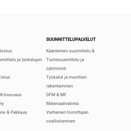
SUUNNITTELUPALVELUT
ulostus
Käänteinen suunnittelu &
nnittelu ja työkalujen
Tuotesuunnittelu ja -
optimointi
istus
Työkalut ja muottien
rakentaminen
2K-muovaus
DFM & MF
ely
Materiaalivalinta
ano & Pakkaus
Varhainen toimittajan
osallistuminen