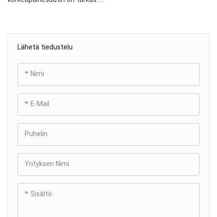
suunniteltu tuote, joka
koostuu 8
muovikomponentista, joista
Lähetä tiedustelu
jokainen on valettu
korkealaatuisista
materiaaleista, kuten ABS, PP
Nimi
ja POM. Nämä materiaalit on
valittu huolellisesti niiden
E-Mail
kestävyyden, kemiallisen
kestävyyden ja mekaanisen
lujuuden perusteella.
Puhelin
Jokainen komponentti on
ruiskuvalettu tarkasti
Yrityksen Nimi
täydellisen istuvuuden ja
toiminnan varmistamiseksi.
Sen jälkeen osat kootaan
Sisältö
huolella luotettavan ja