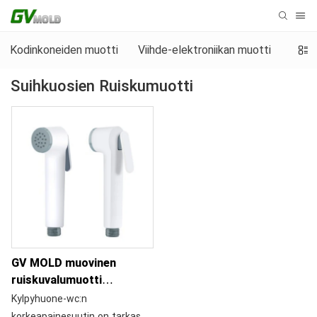
Kodinkoneiden muotti
Viihde-elektroniikan muotti
Teoll
Suihkuosien Ruiskumuotti
GV MOLD muovinen
ruiskuvalumuotti
kylpyhuoneen WC:n
Kylpyhuone-wc:n
korkeapainesuuttimelle
korkeapainesuutin on tarkasti