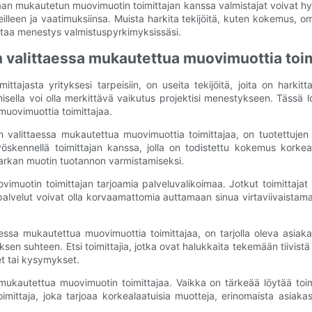
an mukautetun muovimuotin toimittajan kanssa valmistajat voivat hy
eilleen ja vaatimuksiinsa. Muista harkita tekijöitä, kuten kokemus, o
istaa menestys valmistuspyrkimyksissäsi.
on valittaessa mukautettua muovimuottia toim
jasta yrityksesi tarpeisiin, on useita tekijöitä, joita on harkittav
isella voi olla merkittävä vaikutus projektisi menestykseen. Tässä l
muovimuottia toimittajaa.
on valittaessa mukautettua muovimuottia toimittajaa, on tuotettujen
öskennellä toimittajan kanssa, jolla on todistettu kokemus korkeala
 tarkan muotin tuotannon varmistamiseksi.
uotin toimittajan tarjoamia palveluvalikoimaa. Jotkut toimittajat vo
palvelut voivat olla korvaamattomia auttamaan sinua virtaviivaistama
essa mukautettua muovimuottia toimittajaa, on tarjolla oleva asiak
sen suhteen. Etsi toimittajia, jotka ovat halukkaita tekemään tiivis
et tai kysymykset.
autettua muovimuotin toimittajaa. Vaikka on tärkeää löytää toimitt
imittaja, joka tarjoaa korkealaatuisia muotteja, erinomaista asiakas