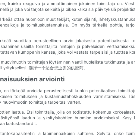
iihen, kuinka reagoiva ja ammattimainen jokainen toimittaja on. Vi
ä ja joka voi tarjota selkeitä ja oikea -aikaisia ​​päivityksiä projektist
tärkeää ottaa huomioon muut tekijät, kuten sijainti, lähetyskustannuks
menoaikoja ja toimituskustannuksia. On myös tärkeää pohtia, tarjo
eää suorittaa perusteellinen arvio jokaisesta potentiaalisesta toi
saaminen useilta toimittajilta hintojen ja palveluiden vertaamiseksi
luotettavan kumppanin kanssa, joka voi vastata tarpeisiisi ja tuottaa 
imuotin toimittajan löytäminen vaatii huolellista tutkimusta ja arvi
 joka sopii yrityksellesi. 选择一个适合您业务的供应商。
inaisuuksien arviointi
 on tärkeää arvioida perusteellisesti kunkin potentiaalisen toimitta
ikaisen toimituksen ja kustannustehokkuuden varmistamiseksi. Täs
y muovimuotin toimittaja tarpeitasi varten.
tien laatua. Etsi toimittajia, joilla on todistettu kokemus korkealaatu
työnsä laadun ja yksityiskohtien huomion arvioimiseksi. Kysy lisä
ää laatustandardit.
tantokapasiteetin ja läpimenoaikojen suhteen. Selvitä, onko toimit