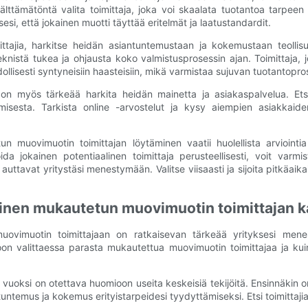
älttämätöntä valita toimittaja, joka voi skaalata tuotantoa tarpee
si, että jokainen muotti täyttää eritelmät ja laatustandardit.
ttajia, harkitse heidän asiantuntemustaan ​​ja kokemustaan ​​teollisu
teknistä tukea ja ohjausta koko valmistusprosessin ajan. Toimittaja,
isesti syntyneisiin haasteisiin, mikä varmistaa sujuvan tuotantopro
i on myös tärkeää harkita heidän mainetta ja asiakaspalvelua. Etsi 
misesta. Tarkista online -arvostelut ja kysy aiempien asiakkaiden
muovimuotin toimittajan löytäminen vaatii huolellista arviointia
da jokainen potentiaalinen toimittaja perusteellisesti, voit varm
ka auttavat yritystäsi menestymään. Valitse viisaasti ja sijoita pitkä
minen mukautetun muovimuotin toimittajan 
muovimuotin toimittajaan on ratkaisevan tärkeää yrityksesi mene
omioon valittaessa parasta mukautettua muovimuotin toimittajaa ja 
ksi on otettava huomioon useita keskeisiä tekijöitä. Ensinnäkin on t
ntuntemus ja kokemus erityistarpeidesi tyydyttämiseksi. Etsi toimittaji