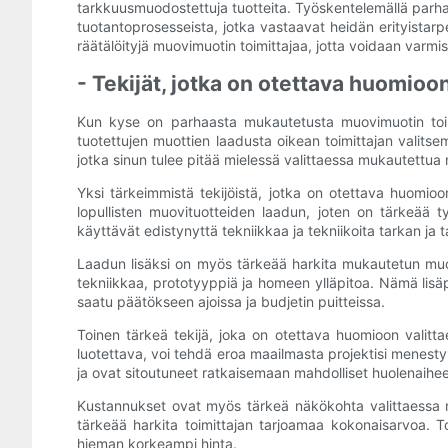
tarkkuusmuodostettuja tuotteita. Työskentelemällä parha
tuotantoprosesseista, jotka vastaavat heidän erityistarp
räätälöityjä muovimuotin toimittajaa, jotta voidaan varm
- Tekijät, jotka on otettava huomio
Kun kyse on parhaasta mukautetusta muovimuotin toimitta
tuotettujen muottien laadusta oikean toimittajan valitsem
jotka sinun tulee pitää mielessä valittaessa mukautettua 
Yksi tärkeimmistä tekijöistä, jotka on otettava huomio
lopullisten muovituotteiden laadun, joten on tärkeää ty
käyttävät edistynyttä tekniikkaa ja tekniikoita tarkan ja
Laadun lisäksi on myös tärkeää harkita mukautetun muovim
tekniikkaa, prototyyppiä ja homeen ylläpitoa. Nämä lisä
saatu päätökseen ajoissa ja budjetin puitteissa.
Toinen tärkeä tekijä, joka on otettava huomioon valitta
luotettava, voi tehdä eroa maailmasta projektisi menestyk
ja ovat sitoutuneet ratkaisemaan mahdolliset huolenaihe
Kustannukset ovat myös tärkeä näkökohta valittaessa muk
tärkeää harkita toimittajan tarjoamaa kokonaisarvoa. To
hieman korkeampi hinta.