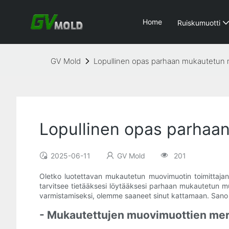
Home
Ruiskumuotti
GV Mold
Lopullinen opas parhaan mukautetun m
Lopullinen opas parhaa
2025-06-11
GV Mold
201
Oletko luotettavan mukautetun muovimuotin toimittajan
tarvitsee tietääksesi löytääksesi parhaan mukautetun muo
varmistamiseksi, olemme saaneet sinut kattamaan. Sano hyv
- Mukautettujen muovimuottien me