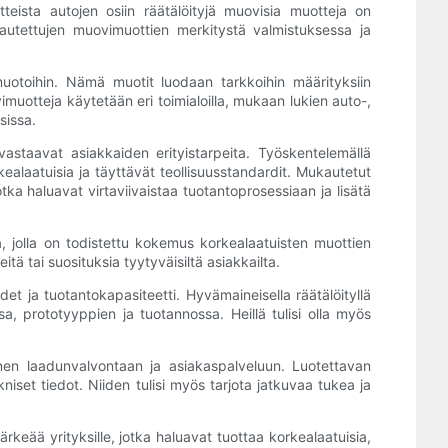
teista autojen osiin räätälöityjä muovisia muotteja on
autettujen muovimuottien merkitystä valmistuksessa ja
muotoihin. Nämä muotit luodaan tarkkoihin määrityksiin
uotteja käytetään eri toimialoilla, mukaan lukien auto-,
sissa.
vastaavat asiakkaiden erityistarpeita. Työskentelemällä
ealaatuisia ja täyttävät teollisuusstandardit. Mukautetut
tka haluavat virtaviivaistaa tuotantoprosessiaan ja lisätä
a, jolla on todistettu kokemus korkealaatuisten muottien
eitä tai suosituksia tyytyväisiltä asiakkailta.
det ja tuotantokapasiteetti. Hyvämaineisella räätälöityllä
sa, prototyyppien ja tuotannossa. Heillä tulisi olla myös
nen laadunvalvontaan ja asiakaspalveluun. Luotettavan
kniset tiedot. Niiden tulisi myös tarjota jatkuvaa tukea ja
eää yrityksille, jotka haluavat tuottaa korkealaatuisia,