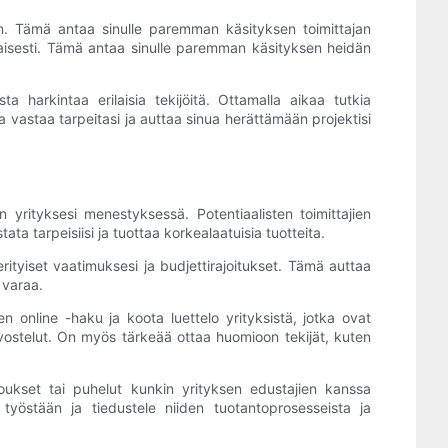
ään. Tämä antaa sinulle paremman käsityksen toimittajan
htaisesti. Tämä antaa sinulle paremman käsityksen heidän
harkintaa erilaisia ​​tekijöitä. Ottamalla aikaa tutkia
oka vastaa tarpeitasi ja auttaa sinua herättämään projektisi
yrityksesi menestyksessä. Potentiaalisten toimittajien
 tarpeisiisi ja tuottaa korkealaatuisia tuotteita.
tyiset vaatimuksesi ja budjettirajoitukset. Tämä auttaa
 varaa.
nen online -haku ja koota luettelo yrityksistä, jotka ovat
arvostelut. On myös tärkeää ottaa huomioon tekijät, kuten
kokoukset tai puhelut kunkin yrityksen edustajien kanssa
työstään ja tiedustele niiden tuotantoprosesseista ja