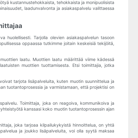
ötyä kustannustehokkaista, tehokkaista ja monipuolisista
minaisuudet, laadunvalvonta ja asiakaspalvelu valittaessa
ittajaa
a huolellisesti. Tarjolla olevien asiakaspalvelun tasoon
opullisessa oppaassa tutkimme joitain keskeisiä tekijöitä,
 muottien laatu. Muottien laatu määrittää viime kädessä
atuisten muottien tuottamisesta. Etsi toimittajia, jotka
ivat tarjota lisäpalveluita, kuten muotin suunnittelua ja
an tuotantoprosessia ja varmistamaan, että projektisi on
aspalvelu. Toimittaja, joka on reagoiva, kommunikoiva ja
tä yhteistyötä kanssasi koko muotin tuotantoprosessin ajan
aja, joka tarjoaa kilpailukykyistä hinnoittelua, on yhtä
palvelua ja joukko lisäpalveluita, voi olla syytä maksaa