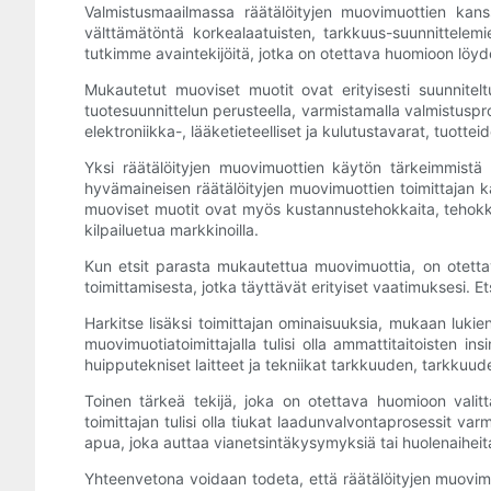
Valmistusmaailmassa räätälöityjen muovimuottien kanss
välttämätöntä korkealaatuisten, tarkkuus-suunnittelem
tutkimme avaintekijöitä, jotka on otettava huomioon lö
Mukautetut muoviset muotit ovat erityisesti suunnitel
tuotesuunnittelun perusteella, varmistamalla valmistusp
elektroniikka-, lääketieteelliset ja kulutustavarat, tuot
Yksi räätälöityjen muovimuottien käytön tärkeimmistä e
hyvämaineisen räätälöityjen muovimuottien toimittajan ka
muoviset muotit ovat myös kustannustehokkaita, tehokkaita
kilpailuetua markkinoilla.
Kun etsit parasta mukautettua muovimuottia, on otettava
toimittamisesta, jotka täyttävät erityiset vaatimuksesi. Etsi
Harkitse lisäksi toimittajan ominaisuuksia, mukaan lukien
muovimuotiatoimittajalla tulisi olla ammattitaitoisten i
huipputekniset laitteet ja tekniikat tarkkuuden, tarkku
Toinen tärkeä tekijä, joka on otettava huomioon valit
toimittajan tulisi olla tiukat laadunvalvontaprosessit var
apua, joka auttaa vianetsintäkysymyksiä tai huolenaiheita
Yhteenvetona voidaan todeta, että räätälöityjen muovimu