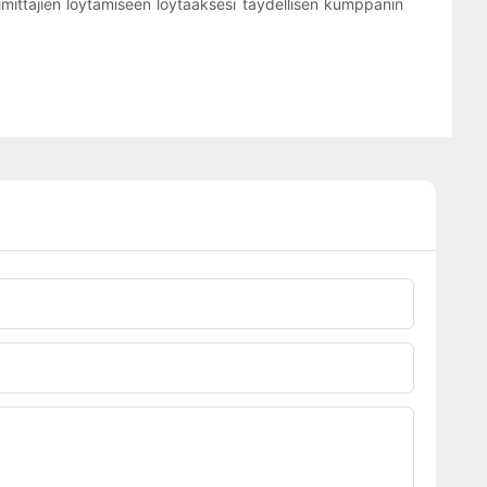
imittajien löytämiseen löytääksesi täydellisen kumppanin