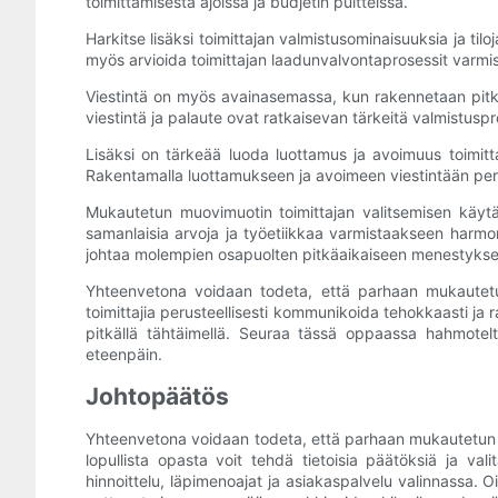
toimittamisesta ajoissa ja budjetin puitteissa.
Harkitse lisäksi toimittajan valmistusominaisuuksia ja tiloj
myös arvioida toimittajan laadunvalvontaprosessit varmist
Viestintä on myös avainasemassa, kun rakennetaan pitkä
viestintä ja palaute ovat ratkaisevan tärkeitä valmistuspr
Lisäksi on tärkeää luoda luottamus ja avoimuus toimittaj
Rakentamalla luottamukseen ja avoimeen viestintään per
Mukautetun muovimuotin toimittajan valitsemisen käytänn
samanlaisia ​​arvoja ja työetiikkaa varmistaakseen ha
johtaa molempien osapuolten pitkäaikaiseen menestykse
Yhteenvetona voidaan todeta, että parhaan mukautetun 
toimittajia perusteellisesti kommunikoida tehokkaasti j
pitkällä tähtäimellä. Seuraa tässä oppaassa hahmotelt
eteenpäin.
Johtopäätös
Yhteenvetona voidaan todeta, että parhaan mukautetun m
lopullista opasta voit tehdä tietoisia päätöksiä ja vali
hinnoittelu, läpimenoajat ja asiakaspalvelu valinnassa. 