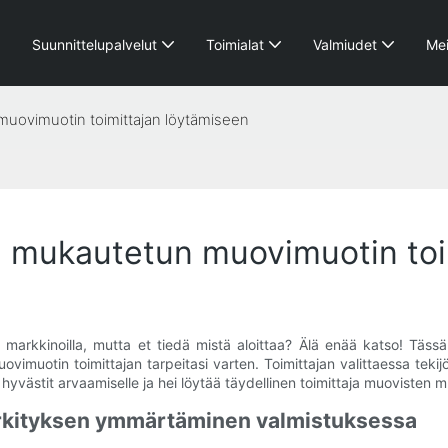
Suunnittelupalvelut
Toimialat
Valmiudet
Mei
uovimuotin toimittajan löytämiseen
n mukautetun muovimuotin toi
 markkinoilla, mutta et tiedä mistä aloittaa? Älä enää katso! Täs
vimuotin toimittajan tarpeitasi varten. Toimittajan valittaessa tek
ästit arvaamiselle ja hei löytää täydellinen toimittaja muovisten muo
rkityksen ymmärtäminen valmistuksessa