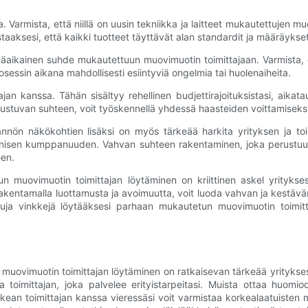
a. Varmista, että niillä on uusin tekniikka ja laitteet mukautettujen muo
aaksesi, että kaikki tuotteet täyttävät alan standardit ja määräykset
aikainen suhde mukautettuun muovimuotin toimittajaan. Varmista, et
osessin aikana mahdollisesti esiintyviä ongelmia tai huolenaiheita.
an kanssa. Tähän sisältyy rehellinen budjettirajoituksistasi, aikatau
ustuvan suhteen, voit työskennellä yhdessä haasteiden voittamiseks
ön näkökohtien lisäksi on myös tärkeää harkita yrityksen ja toimitta
rmonisen kumppanuuden. Vahvan suhteen rakentaminen, joka perustuu
en.
muovimuotin toimittajan löytäminen on kriittinen askel yritykses
a rakentamalla luottamusta ja avoimuutta, voit luoda vahvan ja kestä
uja vinkkejä löytääksesi parhaan mukautetun muovimuotin toimitta
uovimuotin toimittajan löytäminen on ratkaisevan tärkeää yrityksesi
ta toimittajan, joka palvelee erityistarpeitasi. Muista ottaa huomioo
Oikean toimittajan kanssa vieressäsi voit varmistaa korkealaatuisten