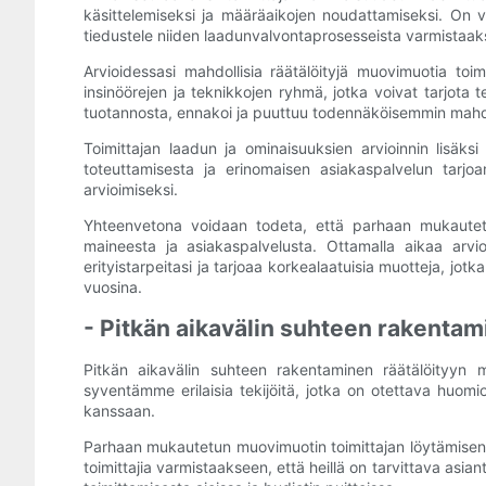
käsittelemiseksi ja määräaikojen noudattamiseksi. On v
tiedustele niiden laadunvalvontaprosesseista varmistaakse
Arvioidessasi mahdollisia räätälöityjä muovimuotia toimi
insinöörejen ja teknikkojen ryhmä, jotka voivat tarjota 
tuotannosta, ennakoi ja puuttuu todennäköisemmin mahdoll
Toimittajan laadun ja ominaisuuksien arvioinnin lisäks
toteuttamisesta ja erinomaisen asiakaspalvelun tarjoa
arvioimiseksi.
Yhteenvetona voidaan todeta, että parhaan mukautetun 
maineesta ja asiakaspalvelusta. Ottamalla aikaa arvioi
erityistarpeitasi ja tarjoaa korkealaatuisia muotteja, jot
vuosina.
- Pitkän aikavälin suhteen rakenta
Pitkän aikavälin suhteen rakentaminen räätälöityyn 
syventämme erilaisia ​​tekijöitä, jotka on otettava hu
kanssaan.
Parhaan mukautetun muovimuotin toimittajan löytämisen vuo
toimittajia varmistaakseen, että heillä on tarvittava asia