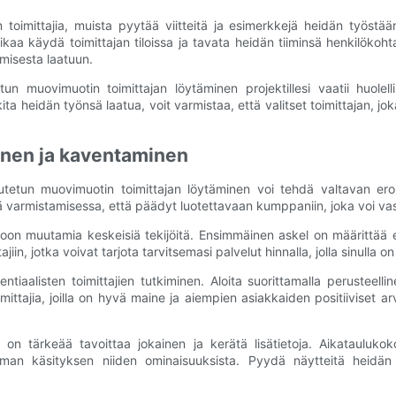
n toimittajia, muista pyytää viitteitä ja esimerkkejä heidän työst
aikaa käydä toimittajan tiloissa ja tavata heidän tiiminsä henkilöko
misesta laatuun.
uovimuotin toimittajan löytäminen projektillesi vaatii huolellista 
kita heidän työnsä laatua, voit varmistaa, että valitset toimittajan, j
minen ja kaventaminen
etun muovimuotin toimittajan löytäminen voi tehdä valtavan eron 
armistamisessa, että päädyt luotettavaan kumppaniin, joka voi vastata
on muutamia keskeisiä tekijöitä. Ensimmäinen askel on määrittää eri
in, jotka voivat tarjota tarvitsemasi palvelut hinnalla, jolla sinulla on
tiaalisten toimittajien tutkiminen. Aloita suorittamalla perusteelli
mittajia, joilla on hyvä maine ja aiempien asiakkaiden positiiviset 
sta, on tärkeää tavoittaa jokainen ja kerätä lisätietoja. Aikataulu
man käsityksen niiden ominaisuuksista. Pyydä näytteitä heidän 