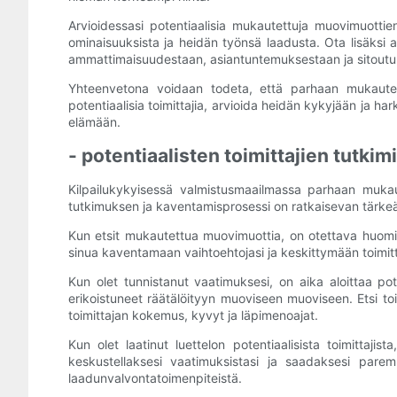
Arvioidessasi potentiaalisia mukautettuja muovimuottie
ominaisuuksista ja heidän työnsä laadusta. Ota lisäksi 
ammattimaisuudestaan, asiantuntemuksestaan ​​ja sitoutu
Yhteenvetona voidaan todeta, että parhaan mukautetun m
potentiaalisia toimittajia, arvioida heidän kykyjään ja har
elämään.
- potentiaalisten toimittajien tutki
Kilpailukykyisessä valmistusmaailmassa parhaan mukaut
tutkimuksen ja kaventamisprosessi on ratkaisevan tärkeä v
Kun etsit mukautettua muovimuottia, on otettava huomio
sinua kaventamaan vaihtoehtojasi ja keskittymään toimittaji
Kun olet tunnistanut vaatimuksesi, on aika aloittaa poten
erikoistuneet räätälöityyn muoviseen muoviseen. Etsi toi
toimittajan kokemus, kyvyt ja läpimenoajat.
Kun olet laatinut luettelon potentiaalisista toimittaji
keskustellaksesi vaatimuksistasi ja saadaksesi parem
laadunvalvontatoimenpiteistä.