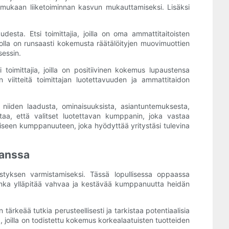
n mukaan liiketoiminnan kasvun mukauttamiseksi. Lisäksi
udesta. Etsi toimittajia, joilla on oma ammattitaitoisten
 jolla on runsaasti kokemusta räätälöityjen muovimuottien
sessin.
toimittajia, joilla on positiivinen kokemus lupaustensa
 viitteitä toimittajan luotettavuuden ja ammattitaidon
 niiden laadusta, ominaisuuksista, asiantuntemuksesta,
istaa, että valitset luotettavan kumppanin, joka vastaa
aikaiseen kumppanuuteen, joka hyödyttää yritystäsi tulevina
kanssa
styksen varmistamiseksi. Tässä lopullisessa oppaassa
kuinka ylläpitää vahvaa ja kestävää kumppanuutta heidän
ärkeää tutkia perusteellisesti ja tarkistaa potentiaalisia
a, joilla on todistettu kokemus korkealaatuisten tuotteiden