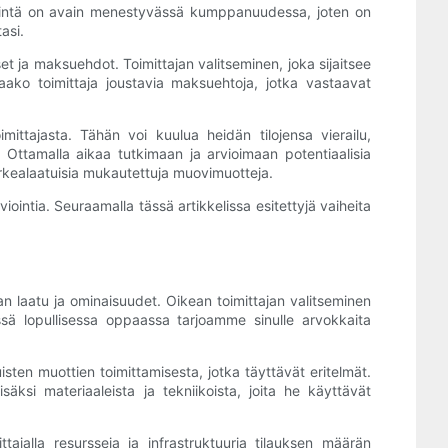
estintä on avain menestyvässä kumppanuudessa, joten on
asi.
et ja maksuehdot. Toimittajan valitseminen, joka sijaitsee
aako toimittaja joustavia maksuehtoja, jotka vastaavat
mittajasta. Tähän voi kuulua heidän tilojensa vierailu,
. Ottamalla aikaa tutkimaan ja arvioimaan potentiaalisia
korkealaatuisia mukautettuja muovimuotteja.
ointia. Seuraamalla tässä artikkelissa esitettyjä vaiheita
jan laatu ja ominaisuudet. Oikean toimittajan valitseminen
sä lopullisessa oppaassa tarjoamme sinulle arvokkaita
isten muottien toimittamisesta, jotka täyttävät eritelmät.
ksi materiaaleista ja tekniikoista, joita he käyttävät
tajalla resursseja ja infrastruktuuria tilauksen määrän