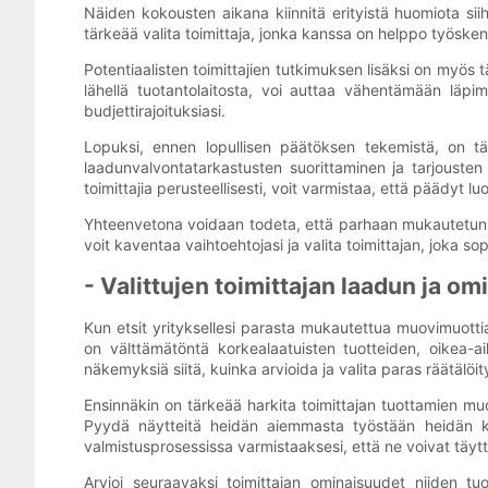
Näiden kokousten aikana kiinnitä erityistä huomiota s
tärkeää valita toimittaja, jonka kanssa on helppo työskennell
Potentiaalisten toimittajien tutkimuksen lisäksi on myös 
lähellä tuotantolaitosta, voi auttaa vähentämään läpi
budjettirajoituksiasi.
Lopuksi, ennen lopullisen päätöksen tekemistä, on tärk
laadunvalvontatarkastusten suorittaminen ja tarjousten 
toimittajia perusteellisesti, voit varmistaa, että päädyt 
Yhteenvetona voidaan todeta, että parhaan mukautetun muov
voit kaventaa vaihtoehtojasi ja valita toimittajan,
- Valittujen toimittajan laadun ja om
Kun etsit yrityksellesi parasta mukautettua muovimuottia,
on välttämätöntä korkealaatuisten tuotteiden, oikea-a
näkemyksiä siitä, kuinka arvioida ja valita paras räätälöit
Ensinnäkin on tärkeää harkita toimittajan tuottamien muot
Pyydä näytteitä heidän aiemmasta työstään heidän käsi
valmistusprosessissa varmistaaksesi, että ne voivat täytt
Arvioi seuraavaksi toimittajan ominaisuudet niiden tuo