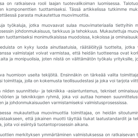
a on ratkaiseva rooli laajan tuotevalikoiman luomisessa. Talotuot
ien komponenttien tuottamiseksi. Tässä artikkelissa tutkimme muk
ydettäessä parasta mukautettua muovimuottia.
tuja työkaluja, jotka muovaavat sulaa muovimateriaalia tiettyihin 
rosessin johdonmukaisuus, tarkkuus ja tehokkuus. Mukautettuja muovim
teiden tuottamiseksi monimutkaisissa muodoissa, kokoissa ja ominaisuuk
duista on kyky luoda ainutlaatuisia, räätälöityjä tuotteita, jotka 
nssa valmistajat voivat varmistaa, että heidän tuotteensa ovat kork
 ja monipuolisia, joten niistä on välttämätön työkalu yrityksille, jo
 huomioon useita tekijöitä. Ensinnäkin on tärkeää valita toimittaj
 toimittaja, jolla on kokemusta teollisuudestasi ja joka voi tarjota viitt
 niiden suunnittelu- ja tekniikka -asiantuntemus, tekniset ominaisuu
nsinöörien ja teknikkojen ryhmä, joka voi auttaa homeen suunnittelus
uden ja johdonmukaisuuden varmistamiseksi valmistusprosessissa.
taessa mukautettua muovimuottia toimittajaa, on heidän sitoutumi
mistaakseen, että jokainen muotti täyttää tiukat laatustandardit ja te
, joita voi esiintyä tuotantoprosessin aikana.
ottien merkityksen ymmärtäminen valmistuksessa on ratkaisevan tärk