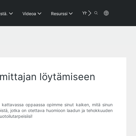
Yhteystiedot
stä.
Videoa
Resurssi
mittajan löytämiseen
sä kattavassa oppaassa opimme sinut kaiken, mitä sinun
ijöistä, jotka on otettava huomioon laadun ja tehokkuuden
toilutarpeisiisi!