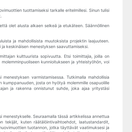
vimuottien tuottamiseksi tarkalle eritelmillesi. Sinun tulisi
.
tä olet alusta alkaen selkeä ja etukäteen. Säännöllinen
luista ja mahdollisista muutoksista projektin laajuuteen.
i ja keskinäisen menestyksen saavuttamiseksi.
jan kulttuurista sopivuutta. Etsi toimittajia, joilla on
 molemminpuoliseen kunnioitukseen ja yhteistyöhön, voi
i menestyksen varmistamisessa. Tutkimalla mahdollisia
vän kumppanuuden, josta on hyötyä molemmille osapuolille
jan ja rakenna onnistunut suhde, joka ajaa yritystäsi
 menestykselle. Seuraamalla tässä artikkelissa annettua
n tekijät, kuten räätälöintivaihtoehdot, laatustandardit,
 muovimuottien tuotannon, jotka täyttävät vaatimuksesi ja