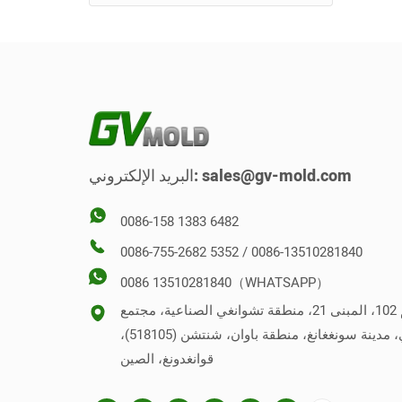
عكس القالب
القالب العمودي
sales@gv-mold.com
البريد الإلكتروني:
0086-158 1383 6482
0086-755-2682 5352 / 0086-13510281840
0086 13510281840（WHATSAPP）
رقم 102، المبنى 21، منطقة تشوانغي الصناعية، مجتمع
شابوي، مدينة سونغغانغ، منطقة باوان، شنتشن (518105)،
قوانغدونغ، الصين