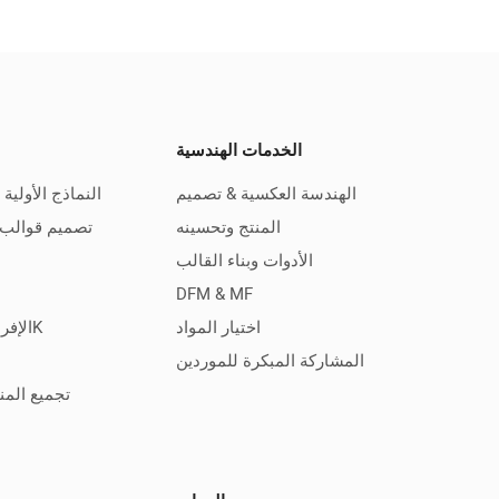
الخدمات الهندسية
الهندسة العكسية & تصميم
النماذج الأولية و
المنتج وتحسينه
تصميم قوالب 
الأدوات وبناء القالب
DFM & MF
اختيار المواد
الإفراط في صب وقولبة 2K
المشاركة المبكرة للموردين
تجميع المنت