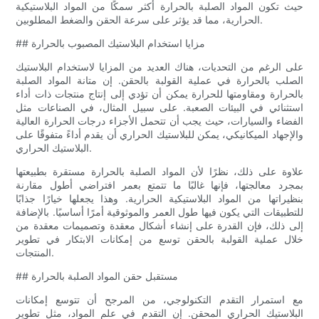
حيث تكون المواد الصلبة بالحرارة أكثر سمكًا من المواد البلاستيكية
الحرارية، مما قد يؤثر على سرعة الحقن والضغط المطلوبين.
## مزايا استخدام البلاستيك المصبوب بالحرارة
على الرغم من التحديات، هناك العديد من المزايا لاستخدام البلاستيك
الصلب بالحرارة في عملية القولبة بالحقن. إن متانة المواد الصلبة
بالحرارة ومقاومتها للحرارة يمكن أن تؤدي إلى إنتاج منتجات ذات أداء
استثنائي في البيئات الصعبة. على سبيل المثال، في الصناعات مثل
الفضاء والسيارات، حيث يجب أن تتحمل الأجزاء درجات الحرارة العالية
والإجهاد الميكانيكي، يمكن للبلاستيك الحراري أن يقدم أداءً متفوقًا على
البلاستيك الحراري.
علاوة على ذلك، نظرًا لأن المواد الصلبة بالحرارة مستقرة بطبيعتها
بمجرد معالجتها، فإنها غالبًا ما تتمتع بعمر افتراضي أطول مقارنة
بنظيراتها من المواد البلاستيكية الحرارية. وهذا يجعلها خيارًا جذابًا
للتطبيقات التي يكون فيها طول العمر والموثوقية أمرًا أساسيًا. بالإضافة
إلى ذلك، فإن القدرة على إنشاء أشكال معقدة وتصميمات معقدة من
خلال عملية القولبة بالحقن توسع من إمكانات الابتكار في تطوير
المنتجات.
## مستقبل حقن المواد الصلبة بالحرارة
مع استمرار التقدم التكنولوجي، من المرجح أن تتوسع إمكانات
البلاستيك الحراري المحقن. إن التقدم في علم المواد، مثل تطوير