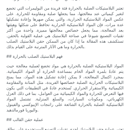
تعتبر البلاستيكات الصلبة بالحرارة فئة فريدة من البوليمرات التي تخضع
لتغير كيميائي عند معالجتها، مما يجعلها صلبة ومقاومة للحرارة. على
عكس المواد البلاستيكية الحرارية، والتي يمكن صهرها وإعادة تشكيلها
عدة مرات، فإن المواد البلاستيكية الحرارية تحافظ على شكلها وهيئتها
بعد المعالجة، مما يجعل خصائص معالجتها مميزة. واحدة من أكثر
تقنيات التصنيع شيوعا في صناعة البلاستيك هي عملية القولبة بالحقن.
تستكشف هذه المقالة ما إذا كان من الممكن حقن البلاستيك الصلب
بالحرارة وما هي الآثار المترتبة على القيام بذلك.
## فهم البلاستيك الصلب بالحرارة
المواد البلاستيكية الصلبة بالحرارة هي مواد تخضع لعملية معالجة حيث
يتم عادةً بلمرة المواد الخام بمساعدة الحرارة أو المواد الكيميائية.
بمجرد اكتمال المعالجة، لا يمكن إعادة تشكيل هذه المواد، مما يمنح
البلاستيكات الحرارية الصلبة خصائصها الفريدة، مثل المتانة والمقاومة
الكيميائية والاستقرار الحراري. تُستخدم عادةً في التطبيقات التي يكون
فيها التعرض للحرارة والمواد الكيميائية من العوامل، بما في ذلك العزل
الكهربائي، ومكونات السيارات، والسلع المنزلية. تشتمل المواد
البلاستيكية الصلبة بالحرارة الشائعة على راتنجات الإيبوكسي والفينول
واليوريا فورمالدهيد.
## عملية حقن القالب
تعتبر عملية حقن البلاستيك إحدى تقنيات التصنيع المستخدمة على نطاق