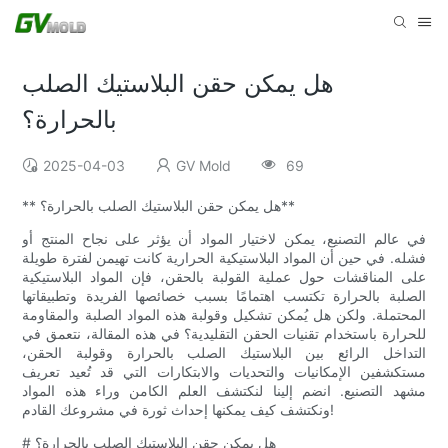
هل يمكن حقن البلاستيك الصلب
بالحرارة؟
2025-04-03
GV Mold
69
** هل يمكن حقن البلاستيك الصلب بالحرارة؟**
في عالم التصنيع، يمكن لاختيار المواد أن يؤثر على نجاح المنتج أو
فشله. في حين أن المواد البلاستيكية الحرارية كانت تهيمن لفترة طويلة
على المناقشات حول عملية القولبة بالحقن، فإن المواد البلاستيكية
الصلبة بالحرارة تكتسب اهتمامًا بسبب خصائصها الفريدة وتطبيقاتها
المحتملة. ولكن هل يُمكن تشكيل وقولبة هذه المواد الصلبة والمقاومة
للحرارة باستخدام تقنيات الحقن التقليدية؟ في هذه المقالة، نتعمق في
التداخل الرائع بين البلاستيك الصلب بالحرارة وقولبة الحقن،
مستكشفين الإمكانيات والتحديات والابتكارات التي قد تُعيد تعريف
مشهد التصنيع. انضم إلينا لنكتشف العلم الكامن وراء هذه المواد
ونكتشف كيف يمكنها إحداث ثورة في مشروعك القادم!
# هل يمكن حقن البلاستيك الصلب بالحرارة؟