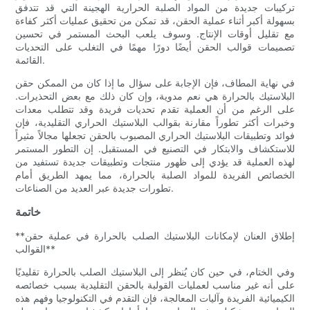
تركيبات جديدة من المواد الصلبة الحرارية الهجينة التي قد تتدفق
بسهولة أكبر أثناء عملية الحقن، قد تمكن من تحقيق عمليات أكثر كفاءة
مع تقليل أوقات الإنتاج. وسوف يلعب البحث المستمر في تحسين
تصميمات قوالب الحقن أيضًا دورًا مهمًا في التغلب على التحديات
القائمة.
في نهاية المطاف، فإن الإجابة على سؤال ما إذا كان من الممكن حقن
البلاستيك بالحرارة هي نعم مدوية، وإن كان ذلك مع بعض التحذيرات.
على الرغم من أن العملية تقدم تحديات فريدة وقد تتطلب معدات
وخبرات أكثر تطوراً مقارنة بقوالب البلاستيك الحراري التقليدية، فإن
فوائد وتطبيقات البلاستيك الحراري المصبوب بالحقن تجعلها مجالاً مثيراً
للاستكشاف والابتكار في التصنيع في المستقبل. إن التطور المستمر
لهذه العملية قد يؤدي إلى ظهور منتجات وتطبيقات جديدة تستفيد من
الخصائص الفريدة للمواد الصلبة بالحرارة، مما يمهد الطريق أمام
تطورات جديدة عبر العديد من الصناعات.
خاتمة
**إطلاق العنان لإمكانات البلاستيك الصلب بالحرارة في عملية حقن
القوالب**
وفي الختام، في حين كان يُنظر إلى البلاستيك الصلب بالحرارة تقليديًا
على أنه غير مناسب لعمليات القولبة بالحقن التقليدية بسبب خصائصه
الكيميائية الفريدة وآليات المعالجة، فإن التقدم في التكنولوجيا وفهم هذه