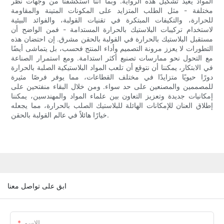
المواد يعيد تشكيل هذه الرواية. وبما أننا استكشفنا من وجهات نظر
مختلفة - مثل الطلب المتزايد على المكونات المتينة والمقاومة
للحرارة، والتكيفات المبتكرة في تقنيات القولبة، والفوائد البيئية
لاستخدام تركيبات البلاستيك بالحرارة المستدامة - فمن الواضح أن
مستقبل البلاستيك بالحرارة في القولبة بالحقن مشرق. إن احتضان هذه
التطورات لا يعزز مرونة التصميم وأداء المنتج فحسب، بل يتماشى أيضًا
مع التحول نحو ممارسات تصنيع أكثر استدامة. ومع استمرار الصناعة
في الابتكار، يمكننا أن نتوقع أن تلعب المواد البلاستيكية الصلبة بالحرارة
دورًا حيويًا متزايدًا في مختلف القطاعات، مما يوفر فرصًا مثيرة
للمصممين والمصنعين على حد سواء. ومن خلال البقاء منفتحين على
إمكانيات جديدة وتعزيز التعاون بين علماء المواد والمهندسين، يمكننا
إطلاق العنان للإمكانات الهائلة للبلاستيك الصلب بالحرارة، مما يجعله
خيارًا هائلاً في عالم القولبة بالحقن.
ابق على تواصل معنا
الاسم