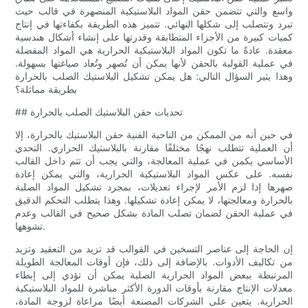
واسع والتي تتضمن حقن المواد البلاستيكية المنصهرة في قالب حيث
تبرد وتتصلب إلى شكلها النهائي. تتميز هذه الطريقة بكفاءتها في إنتاج
كميات كبيرة من الأجزاء المتطابقة وقدرتها على إنشاء أشكال هندسية
معقدة. عادةً ما تكون المواد البلاستيكية الحرارية هي المواد المفضلة
في عملية القولبة بالحقن لأنها يمكن أن تُصهر وتُعاد صياغتها بسهولة.
وهذا يثير السؤال التالي: هل يمكن تشكيل البلاستيك الصلب بالحرارة
بطريقة مماثلة؟
## تحديات حقن البلاستيك الصلب بالحرارة
في حين أنه من الممكن من الناحية الفنية حقن البلاستيك بالحرارة، إلا
أن العملية تتطلب نهجًا مختلفًا مقارنة بالبلاستيك الحراري. التحدي
الأساسي يكمن في عملية المعالجة، والتي يجب أن تتم داخل القالب
نفسه. على عكس المواد البلاستيكية الحرارية، والتي يمكن إعادة
صهرها إذا لزم الأمر لإجراء تعديلات، بمجرد تشكيل المواد الصلبة
بالحرارة ومعالجتها، لا يمكن إعادة تشكيلها. وهذا يتطلب التحكم الدقيق
في عملية الحقن لضمان تصلب المادة بشكل صحيح في القالب وعدم
تشوهها.
إن الحاجة إلى عناصر التسخين في القوالب قد تزيد من التعقيد وتزيد
من تكاليف الأدوات. بالإضافة إلى ذلك، فإن أوقات المعالجة الطويلة
المرتبطة ببعض المواد الحرارية الصلبة يمكن أن تؤدي إلى إبطاء
معدلات الإنتاج مقارنة بأوقات الدورة الأكثر مباشرة للمواد البلاستيكية
الحرارية. يتعين على الشركات المصنعة أيضًا مراعاة لزوجة المادة،