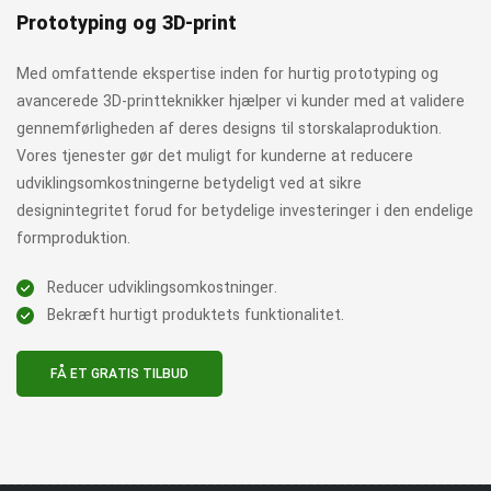
Prototyping og 3D-print
S
Med omfattende ekspertise inden for hurtig prototyping og
Op
avancerede 3D-printteknikker hjælper vi kunder med at validere
fr
gennemførligheden af ​​deres designs til storskalaproduktion.
me
Vores tjenester gør det muligt for kunderne at reducere
me
udviklingsomkostningerne betydeligt ved at sikre
ko
designintegritet forud for betydelige investeringer i den endelige
sp
formproduktion.
ti
Reducer udviklingsomkostninger.
Bekræft hurtigt produktets funktionalitet.
st
FÅ ET GRATIS TILBUD